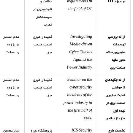
در حوزه
OT
requirements in
حفاظت و
the field of OT
اتوماسیون در
سیستم‌های
قدرت
ارائه بررسی
Investigating
کمیته راهبری
عدم انتشار
تهدیدات
Media-driven
امنیت صنعت
در رزومه
سایبری رسانه‏
Cyber Threats
برق
وب سایت
محور علیه
Against the
صنعت برق
Power Industry
ارائه چکیده‏ای
Seminar on the
کمیته راهبری
عدم انتشار
از حواشی
cyber security
امنیت صنعت
در رزومه
امنیت سایبری
incidents of the
برق
وب سایت
صنعت برق در
power industry in
نیمه اول
the first half of
۲۰۲۰ میلادی
2020
نشست طرح
ICS Security
پژوهشگاه نیرو
شانزدهمین