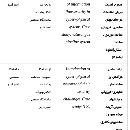
صوری امنیت
of information
و تجارت
امیرکبیر
جریان اطلاعات
flow security in
الکترونیک،
در سامانه‏های
cyber–physical
دانشگاه صنعتی
سایبری-فیزیکی،
systems, Case
امیرکبیر
مطالعه موردی :
study: natural gas
سامانه
pipeline system
انتقال(خطوط
لوله) گاز
ارائه علمی
Introduction to
آزمایشگاه
دانشگاه
درآمدی بر
cyber–physical
امنیت اطلاعات
صنعتی
سامانه‌های
systems and their
و تجارت
امیرکبیر
سایبری-فیزیکی
security
الکترونیک،
و چالش‏های
challenges, Case
دانشگاه صنعتی
امنیتی آن‌ها،
study: ICSs
امیرکبیر
حوزه محوری:
سامانه‏های کنترل