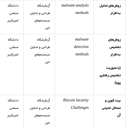
روش‌های تحلیل
malware analysis
آزمایشگاه
دانشگاه
بدافزار
methods
طراحی و تحلیل
صنعتی
سیستم‌های
امیرکبیر
امن
روش‌های
malware
آزمایشگاه
دانشگاه
تشخیص
detection
طراحی و تحلیل
صنعتی
بدافزار
methods
سیستم‌های
امیرکبیر
امن
(با محوریت
تشخیص رفتاری
پویا)
بیت کوین و
Bitcoin Security
آزمایشگاه
دانشگاه
مسائل امنیتی
Challenges
طراحی و تحلیل
صنعتی
آن
سیستم‌های
امیرکبیر
امن