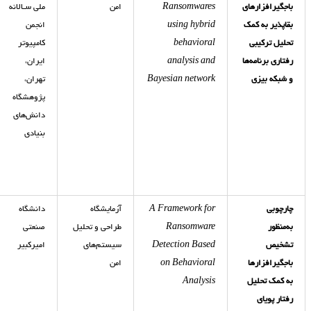
باجگیرافزارهای
Ransomwares
امن
ملی سـالانه
بقاپذیر به کمک
using hybrid
انجمن‌
تحلیل ترکیبی
behavioral
کامپیوتر
رفتاری برنامه‌ها
analysis and
ایران،
و شبکه بیزی
Bayesian network
تهران،
پژوهشگاه
دانش‌‌‌های
بنیادی
چارچوبی
A Framework for
آزمایشگاه
دانشگاه
به‌منظور
Ransomware
طراحی و تحلیل
صنعتی
تشخیص
Detection Based
سیستم‌های
امیرکبیر
باجگیرافزارها
on Behavioral
امن
به کمک تحلیل
Analysis
رفتار پویای