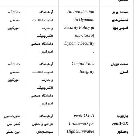
صنعتی
مقدمه‌ای بر
An Introduction
آزمایشگاه
دانشگاه
خط‌مشی‌های
to Dynamic
امنیت اطلاعات
صنعتی
امنیتی پویا
(a
Security Policy
و تجارت
امیرکبیر
sub-class of
الکترونیک،
Dynamic Security
دانشگاه صنعتی
)
امیرکبیر
صحت جریان
Control Flow
آزمایشگاه
دانشگاه
کنترل
Integrity
امنیت اطلاعات
صنعتی
و تجارت
امیرکبیر
الکترونیک،
دانشگاه صنعتی
امیرکبیر
چارچوب
۲entFOX: A
آزمایشگاه
سیزدهمین
۲entFOX
Framework for
طراحی و تحلیل
کنفرانس
به‌منظور
High Survivable
سیستم‌های
بین‌المللی