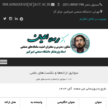
مسئول دفتر 88581798 (021)
MM.AHMADIAN[AT]AUT.AC.IR
تهران، دانشگاه صنعتی امیرکبیر، مرکز آپا
عضویت در کانال تلگرام
Skip to content
سوابق ارائه‌ها و نشست‌های علمی
خانه
/
سوابق ارائه‌ها و نشست‌های علمی
تاریخ به روزرسانی این صفحه: آبان ۱۴۰۳
عنوان
عنوان انگلیسی
وابسته به
محل ارائه