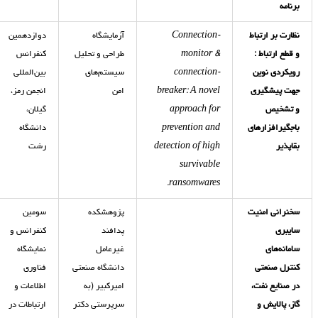
برنامه
نظارت بر ارتباط
Connection-
آزمایشگاه
دوازدهمین
و قطع ارتباط :
monitor &
طراحی و تحلیل
کنفرانس
رویکردی نوین
connection-
سیستم‌های
بین‌المللی
جهت پیشگیری
breaker: A novel
امن
انجمن رمز،
و تشخیص
approach for
گیلان،
باجگیرافزارهای
prevention and
دانشگاه
بقاپذیر
detection of high
رشت
survivable
ransomwares.
سخنرانی امنیت
پژوهشکده
سومین
سایبری
پدافند
کنفرانس و
سامانه‌های
غیرعامل
نمایشگاه
کنترل صنعتی
دانشگاه صنعتی
فناوری
در صنایع نفت،
امیرکبیر (به
اطلاعات و
گاز، پالایش و
سرپرستی دکتر
ارتباطات در