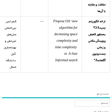
حفاظت و مقابله
با آن‌ها
ارائه الگوریتم
Propose OA* new
—
کنفرانس
جدید
OA*
algorithm for
بین‌المللی
به‌منظور کاهش
decreasing space
مدل‌های
پیچیدگی مکانی
complexity and
غیرخطی و
و زمانی
time complexity
بهینه‌سازی
جست‌وجوی
in A-Star
،آمل
آگاهانه
A*
Informed search
،دانشگاه
شمال
جست و جو
جستجو
نوشته های اخیر