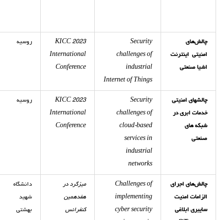
چالش
های
Security
KICC 2023
روسیه
امنیتی
اینترنت
challenges of
International
اشیا صنعتی
industrial
Conference
Internet of Things
چالشهای امنیتی
Security
KICC 2023
روسیه
خدمات ابری در
challenges of
International
شبکه های
cloud-based
Conference
صنعتی
services in
industrial
networks
چالش‌های اجرای
Challenges of
میزگرد در
دانشگاه
الزامات امنیت
implementing
هفدهمین
شهید
سایبری ابلاغی
cyber security
کنفرانس
بهشتی