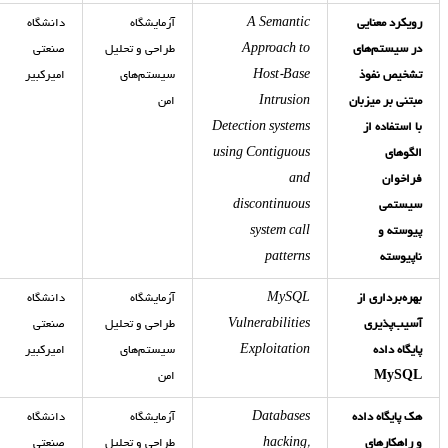
رویکرد معنایی
A Semantic
آزمایشگاه
دانشگاه
در سیستم‌های
Approach to
طراحی و تحلیل
صنعتی
تشخیص نفوذ
Host-Base
سیستم‌های
امیرکبیر
مبتنی بر میزبان
Intrusion
امن
با استفاده از
Detection systems
الگوهای
using Contiguous
فراخوان
and
سیستمی
discontinuous
پیوسته و
system call
ناپیوسته
patterns
بهره‌برداری از
MySQL
آزمایشگاه
دانشگاه
آسیب‌پذیری
Vulnerabilities
طراحی و تحلیل
صنعتی
پایگاه داده
Exploitation
سیستم‌های
امیرکبیر
MySQL
امن
هک پایگاه داده
Databases
آزمایشگاه
دانشگاه
و راهکارهای
hacking,
طراحی و تحلیل
صنعتی