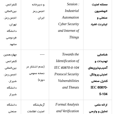
مسئله امنیت
Session :
و دبیرخانه
کنفرانس
اتوماسیون
Industrial
انجمن رمز
بین‌المللی
صنعتی و
Automation
ایران
انجمن رمز،
اینترنت اشیاء
Cyber Security
تهران،
and Internet of
دانشگاه
Things
فردوسی
مشهد
شناسایی
Towards the
—-
چهاردهمین
تهدیدات و
Identification of
کنفرانس
(عدم انتشار در
آسیب‌پذیری‌های
IEC 60870-5-104
بین‌المللی
نسخه عمومی
امنیتی پروتکل
Protocol Security
انجمن رمز،
دوره)
کنترل صنعتی
Vulnerabilities
شیراز،
IEC 60870-
and Threats
دانشگاه
5-104
شیراز
ارائه علمی
Formal Analysis
آزمایشگاه
دانشگاه
تحلیل و وارسی
and Verification
امنیت اطلاعات
صنعتی