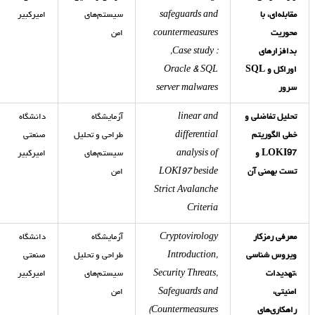
مقابله
ای، با
safeguards and
سیستم‌های
امیرکبیر
محوریت
countermeasures
امن
بدافزارهای
,Case study :
اوراکل و
SQL
Oracle & SQL
سرور
server malwares
تحلیل تفاضلی و
linear and
آزمایشگاه
دانشگاه
خطی الگوریتم
differential
طراحی و تحلیل
صنعتی
LOKI97
و
analysis of
سیستم‌های
امیرکبیر
تست بهمنی آن
LOKI97 beside
امن
Strict Avalanche
Criteria
معرفی رمزکار
Cryptovirology
آزمایشگاه
دانشگاه
ویروس شناسی
Introduction,
طراحی و تحلیل
صنعتی
،تهدیدات
Security Threats,
سیستم‌های
امیرکبیر
امنیتی،
Safeguards and
امن
راهکاری‌های
Countermeasures)