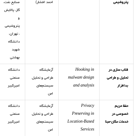
پتروشیمی
احمد افشار)
صنایع نفت،
گاز، پالایش
و
پتروشیمی
، تهران،
دانشگاه
شهید
بهشتی
قلاب سازی در
Hooking in
آزمایشگاه
دانشگاه
تحلیل و طراحی
malware design
طراحی و تحلیل
صنعتی
بدافزار
and analysis
سیستم‌های
امیرکبیر
امن
حفظ حریم
Privacy
آزمایشگاه
دانشگاه
خصوصی در
Preserving in
طراحی و تحلیل
صنعتی
خدمات مکان-مبنا
Location-Based
سیستم‌های
امیرکبیر
Services
امن