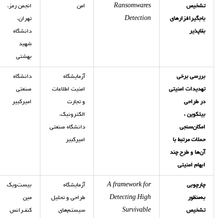
تشخیص
Ransomwares
امن
انجمن رمز،
باجگیرافزارهای
Detection
تهران،
بقاپذیر
دانشگاه
شهید
بهشتی
بررسی برخی
آزمایشگاه
دانشگاه
تهدیدات امنیتی
امنیت اطلاعات
صنعتی
در طراحی
و تجارت
امیرکبیر
بیتکوین ،
الکترونیک،
امکان‌سنجی
دانشگاه صنعتی
حملات مرتبط با
امیرکبیر
آن‌ها و طرح چند
ابهام امنیتی
چارچوبی
A framework for
آزمایشگاه
بیست‌ویک
به‌منظور
Detecting High
طراحی و تحلیل
مین
تشخیص
Survivable
سیستم‌های
کنفـرانس