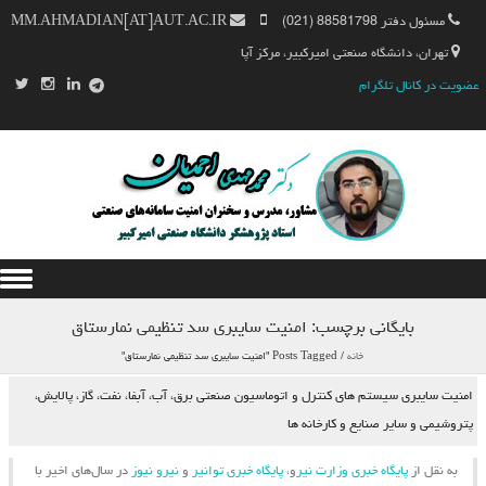
مسئول دفتر 88581798 (021)
MM.AHMADIAN[AT]AUT.AC.IR
تهران، دانشگاه صنعتی امیرکبیر، مرکز آپا
عضویت در کانال تلگرام
Skip to content
بایگانی برچسب:
امنیت سایبری سد تنظیمی نمارستاق
خانه
/
Posts Tagged "امنیت سایبری سد تنظیمی نمارستاق"
امنیت سایبری سیستم های کنترل و اتوماسیون صنعتی برق، آب، آبفا، نفت، گاز، پالایش،
پتروشیمی و سایر صنایع و کارخانه ها
به نقل از
پایگاه خبری وزارت نیر
و،
پایگاه خبری توانیر
و
نیرو نیوز
در سال‌های اخیر با