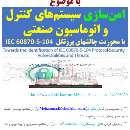
https://www.slideshare.net/MMehdiAhmadian/ss-244996399
*** با عضویت در
کانال تلگرام
(MohammadMehdiAhmadian@)
از مطالب بیشتر، فیلم
ها و به روزرسانی ها مطلع شوید.***
*** با دنبال کردن
کانال اینستاگرام( mmAhmadian@)
از مطالب تصویری و ویدئویی و به