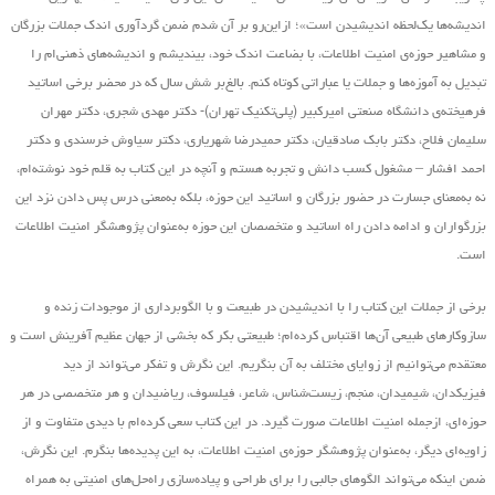
اندیشه‌ها یک‌لحظه اندیشیدن است»؛ ازاین‌رو بر آن شدم ضمن گردآوری اندک جملات بزرگان
و مشاهیر حوزه‌ی امنیت اطلاعات، با بضاعت اندک خود، بیندیشم و اندیشه‌های ذهنی‌ام را
تبدیل به آموزه‌ها و جملات یا عباراتی کوتاه کنم. بالغ‌بر شش سال که در محضر برخی اساتید
فرهیخته‌ی دانشگاه صنعتی امیرکبیر (پلی‌تکنیک تهران)- دکتر مهدی شجری، دکتر مهران
سلیمان فلاح، دکتر بابک صادقیان، دکتر حمیدرضا شهریاری، دکتر سیاوش خرسندی و دکتر
احمد افشار – مشغول کسب دانش و تجربه هستم و آنچه در این کتاب به قلم خود نوشته‌ام،
نه به‌معنای جسارت در حضور بزرگان و اساتید این حوزه، بلکه به‌معنی درس پس دادن نزد این
بزرگواران و ادامه دادن راه اساتید و متخصصان این حوزه به‌عنوان پژوهشگر امنیت اطلاعات
است.
برخی از جملات این کتاب را با اندیشیدن در طبیعت و با الگوبرداری از موجودات زنده و
سازوکارهای طبیعی آن‌ها اقتباس کرده‌ام؛ طبیعتی بکر که بخشی از جهان عظیم آفرینش است و
معتقدم می‌توانیم از زوایای مختلف به آن بنگریم. این نگرش و تفکر می‌تواند از دید
فیزیکدان، شیمیدان، منجم، زیست‌شناس، شاعر، فیلسوف، ریاضیدان و هر متخصصی در هر
حوزه‌ای، ازجمله امنیت اطلاعات صورت گیرد. در این کتاب سعی کرده‌ام با دیدی متفاوت و از
زاویه‌ای دیگر، به‌عنوان پژوهشگر حوزه‌ی امنیت اطلاعات، به این پدیده‌ها بنگرم. این نگرش،
ضمن اینکه می‌تواند الگوهای جالبی را برای طراحی و پیاده‌سازی راه‌حل‌های امنیتی به همراه