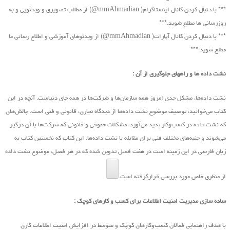
*** با دنبال کردن کانال اینستاگرام( mmAhmadian@) از مطالب تصویری و ویدئویی و به
روزرسانی ها مطلع شوید.***
*** با دنبال کردن کانال آپارات( mmAhmadian@) از ویدئوهای آموزشی و اطلاع رسانی ما
مطلع شوید.***
نشت داده ها و راههای جلوگیری از آن :
نشت داده‌ها، مشکل جدی امروز همه سازمان‌ها و شرکت‌ها در همه جای دنیاست. آنچه در این
کتاب ‌می‌خوانید، توصیف موضوع نشت داده‌ها از دیدگاه تجاری، قانونی و فنی است. چالش‌های
که نشت داده در کسب‌و‌کار پدید ‌می‌آورد، مشکلات حقوقی و قانونی که شرکت‌ها با آن درگیر
‌می‌شوند و جنبه‌های مختلف فنی برای مقابله با نشت داده‌ها. این کتاب که نخستین کتاب به
زبان فارسی در این زمینه است در هفت فصل تدوین شده که در هر فصل، موضوع نشت داده
از منظری خاص مورد بررسی قرارگرفته است.
ساده سازی مدیریت امنیت اطلاعات برای کسب و کارهای کوچک :
با هدف راهنمایی فعالان کسب‌وکارهای کوچک و متوسط در افزایش امنیت اطلاعات کاری