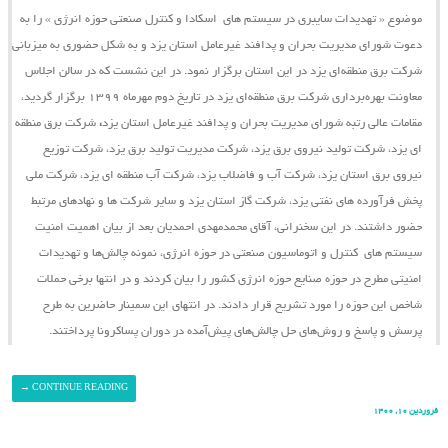
موضوع « تهدیدات سایبری در سیستم ‌های اسکادا و کنترل صنعتی حوزه انرژی » را به
دعوت شورای مدیریت بحران و پدافند غیرعامل استان یزد و به شکل حضوری به میزبانی
شرکت برق منطقه‌ای یزد در این استان برگزار نمود. در این نشست که در سالن اجلاس
معاونت بهره‌برداری شرکت برق منطقه‌ای یزد در تاریخ دوم مهرماه ۱۳۹۹ برگزار گردید،
مقامات عالی رتبه شورای مدیریت بحران و پدافند غیرعامل استان یزد
،
شرکت برق منطقه
ای یزد، شرکت تولید نیروی برق یزد، شرکت مدیریت تولید برق یزد، شرکت توزیع
نیروی برق استان یزد، شرکت آب و فاضلاب یزد، شرکت آب منطقه ای یزد، شرکت ملی
پخش فرآورده های نفتی یزد، شرکت گاز استان یزد و سایر شرکت ها و نهادهای مرتبط
حضور داشتند. در این سخنرانی، آقای محمدمهدی احمدیان بعد از بیان اهمیت امنیت
سیستم ‌های کنترل و اتوماسیون صنعتی در حوزه انرژی، نمونه چالش‌ها و تهدیدات
امنیتی مطرح در حوزه صنایع حوزه انرژی کشور را بیان کردند و در انتها برخی حملات
شاخص این حوزه را مورد تشریح قرار دادند. در انتهای این سمینار حاضرین به طرح
پرسش و پاسخ و روش‌های حل چالش‌های پیش‌آمده در دوران پساکرونا پرداختند.
→
CONTINUE READING
فروردین ۱۰, ۱۴۰۰