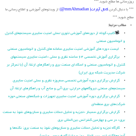
روزرسانی ها مطلع شوید.***
*** با دنبال کردن
کانال آپارات( mmAhmadian@)
از ویدئوهای آموزشی و اطلاع رسانی ما
مطلع شوید.***
مطالب مرتبط:
کلیپ کوتاه از دوره‌های آموزشی تئوری-عملی امنیت سایبری سیستم‌های کنترل
و اتوماسیون صنعتی
لیست دوره های آموزشی امنیت سایبری سامانه های کنترل و اتوماسیون صنعتی
برگزاری آموزش تخصصی ۶۴ ساعته نظری و عملی «امنیت سایبری سیستمهای
کنترل و اتوماسیون صنعتی و اسکادای صنعت برق و راهکارهای ارتقاء آن (با تمرکز بر
شرکت مدیریت شبکه برق ایران)
گزارش برگزاری دوره آموزشی تخصصی سه‌روزه نظری و عملی امنیت سایبری
سیستم‌های صنعتی نیروگاه‏های حرارتی، برق‏-آبی و منابع آب و راهکارهای ارتقاء آن
گزارش برگزاری دوره آموزشی امنیت سایبری تجهیزات و شبکه‌های صنعتی حوزه
شرکت‌های برق منطقه‌ای
گزارش برگزاری سمینار «تجزیه ‌و تحلیل حملات سایبری و سناریو‌های نفوذ به صنعت
برق» در سی و چهارمین کنفرانس بین‌المللی برق
کارگاه تجزیه و تحلیل حملات سایبری و سناریوهای نفوذ به صنعت برق: نکته‌ها و