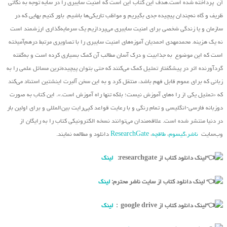
آن پرداخته شده است.هدف این کتاب این است که امنیت سایبری را در سایه توجه به نکاتی
ظریف و گاه نه‌چندان پیچیده جدی بگیریم و مواظب تاریکی‌ها باشیم. باور کنیم بهایی که در
سازمان و یا زندگی شخصی برای امنیت سایبری می‌پردازیم یک سرمایه‌گذاری ارزشمند است
نه یک هزینه. محمدمهدی احمدیان آموزه‌های امنیت سایبری را با تصاویری مرتبط درهم‌آمیخته
است که این موضوع به جذابیت و درک آسان مطالب آن کمک بسیاری کرده است و به‌گفته
گردآورنده اثر در پیشگفتار تمثیل کمک می‌کنند که حتی بتوان پیچیده‌ترین مسائل علمی را به
زبانی که برای عموم قابل فهم باشد، منتقل کرد و به این سخن آلبرت اینشتین استناد می‌کند
که «تمثیل یکی از را ه‌های آموزش نیست؛ بلکه تنها راه آموزش است.». این کتاب به صورت
دوزبانه فارسی-انگلیسی و تمام رنگی و با رعایت قواعد کپی‌رایت بین‌المللی و برای اولین بار
در دنیا منتشر شده است. علاقه‌مندان می‌توانند نسخه الکترونیکی کتاب را به رایگان از
وب‌سایت
ناشر
،
گیسوم
،
طاقچه
،
ResearchGate
دانلود و مطالعه نمایند.
لینک دانلود کتاب از researchgate:
لینک
لینک دانلود کتاب از سایت ناشر محترم:
لینک
لینک دانلود کتاب از google drive :
لینک