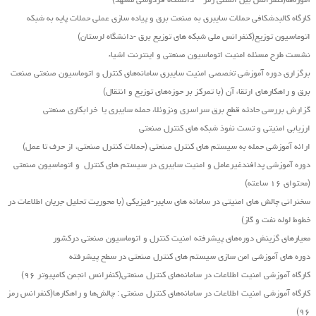
آموزه‌ها(کنفرانس بین المللی رمز – دانشگاه فردوسی مشهد)
کارگاه کالبدشکافی حملات سایبری به صنعت برق و پیاده سازی عملی حملات پایه به شبکه
اتوماسیون توزیع(کنفرانس ملی شبکه های توزیع برق -دانشگاه لرستان)
نشست طرح مسئله امنیت اتوماسیون صنعتی و اینترنت اشیاء
برگزاری دوره آموزشی تخصصی امنیت سایبری سامانه‌های کنترل و اتوماسیون صنعتی صنعت
برق و راهکارهای ارتقاء آن (با تمرکز بر حوزه‌های توزیع و انتقال)
گزارش بررسی حادثه قطع برق سراسری ونزوئلا، حمله سایبری یا خرابکاری صنعتی
ارزیابی امنیتی و تست نفوذ شبکه های کنترل صنعتی
ارائه آموزشی حمله به سیستم های کنترل صنعتی (حملات کنترل صنعتی، از حرف تا عمل)
دوره آموزشی پدافندغیرعامل و امنیت سایبری در سیستم های کنترل و اتوماسیون صنعتی
(محتوای ۱۶ ساعته)
سخنرانی چالش های امنیتی در سامانه های سایبر-فیزیکی (با محوریت تحلیل جریان اطلاعات در
خطوط لوله نفت و گاز)
معیارهای گزینش دوره‌های پیشرفته امنیت کنترل و اتوماسیون صنعتی درکشور
دوره های آموزشی امن سازی سیستم های کنترل صنعتی در سطح پیشرفته
کارگاه آموزشی امنیت اطلاعات در سامانه‌های کنترل صنعتی(کنفرانس انجمن کامپیوتر ۹۶)
کارگاه آموزشی امنیت اطلاعات در سامانه‌های کنترل صنعتی : چالش‌ها و راهکارها(کنفرانس رمز
۹۶)