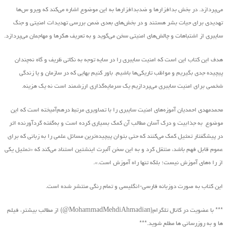
می‌پردازد. در بخش بدافزارها و ضدبدافزارها به این موضوع اشاره می‌کند که ویرو س‌ها
تهدیدی برای حیات بشر هستند و در بخش‌های بعدی ضمن بررسی تهدیدات امنیتی و جنگ
سایبری از اشتباهات و چالش‌های امنیتی سخن می‌گوید و به تعریف هکرها و مهاجمان می‌پردازد.
هدف این کتاب این است که امنیت سایبری را در سایه توجه به نکاتی ظریف و گاه نه‌چندان
پیچیده جدی بگیریم و مواظب تاریکی‌ها باشیم. باور کنیم بهایی که در سازمان و یا زندگی
شخصی برای امنیت سایبری می‌پردازیم یک سرمایه‌گذاری ارزشمند است نه یک هزینه.
محمدمهدی احمدیان آموزه‌های امنیت سایبری را با تصاویری مرتبط درهم‌آمیخته است که این
موضوع به جذابیت و درک آسان مطالب آن کمک بسیاری کرده است و به‌گفته گردآورنده اثر
در پیشگفتار تمثیل کمک می‌کنند که حتی بتوان پیچیده‌ترین مسائل علمی را به زبانی که برای
عموم قابل فهم باشد، منتقل کرد و به این سخن آلبرت اینشتین استناد می‌کند که «تمثیل یکی
از را ه‌های آموزش نیست؛ بلکه تنها راه آموزش است.».
این کتاب به صورت دوزبانه فارسی-انگلیسی و تمام رنگی منتشر شده است.
*** با عضویت در کانال تلگرام(MohammadMehdiAhmadian@) از مطالب بیشتر، فیلم
ها و به روزرسانی ها مطلع شوید.***