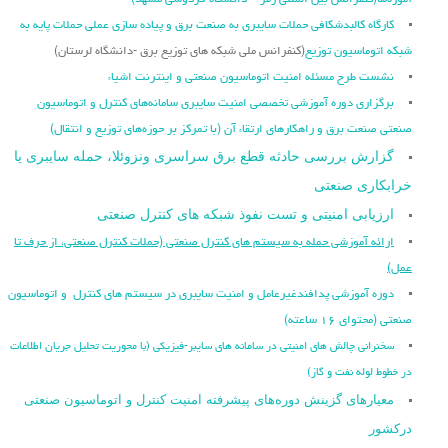
آموزه‌ها
(کنفرانس بین المللی رمز – دانشگاه فردوسی مشهد)
کارگاه کالبدشکافی حملات سایبری به صنعت برق و پیاده سازی عملی حملات پایه به
شبکه اتوماسیون توزیع
(کنفرانس ملی شبکه های توزیع برق -دانشگاه لرستان)
نشست طرح مسئله امنیت اتوماسیون صنعتی و اینترنت اشیاء
برگزاری دوره آموزشی تخصصی امنیت سایبری سامانه‌های کنترل و اتوماسیون
صنعتی صنعت برق و راهکارهای ارتقاء آن (با تمرکز بر حوزه‌های توزیع و انتقال)
گزارش بررسی حادثه قطع برق سراسری ونزوئلا، حمله سایبری یا
خرابکاری صنعتی
ارزیابی امنیتی و تست نفوذ شبکه های کنترل صنعتی
ارائه آموزشی حمله به سیستم های کنترل صنعتی (حملات کنترل صنعتی، از حرف تا
عمل)
دوره آموزشی پدافندغیرعامل و امنیت سایبری در سیستم های کنترل و اتوماسیون
صنعتی (محتوای ۱۶ ساعته)
سخنرانی چالش های امنیتی در سامانه های سایبر-فیزیکی (با محوریت تحلیل جریان اطلاعات
در خطوط لوله نفت و گاز)
معیارهای گزینش دوره‌های پیشرفته امنیت کنترل و اتوماسیون صنعتی
درکشور