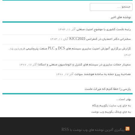
جستجو
نوشته های اخیر
رتبه نخست کشوری با موضوع امنیت صنعتی
آذر ۱۱, ۱۴۰۳
سخنرانی دکتر احمدیان در کنفرانس KICC2023
آبان ۱۱, ۱۴۰۳
گزارش برگزاری آموزش امنیت سایبری سیستم های DCS و PLC صنعت پتروشیمی
فروردین ۱۵,
۱۴۰۲
سمینار حملات سایبری در سیستم های کنترل و اتوماسیون صنعتی و اسکادا
آذر ۱۷, ۱۴۰۰
مصاحبه پیرو حمله به سامانه هوشمند سوخت
آذر ۱۷, ۱۴۰۰
پارسی را حفظ کنیم که میراث ماست
بهتر است...
به جای وب سایت بگوییم وبگاه
به جای وبلاگ بگویبم وب نوشت
پیگیری آخرین نوشته های وب نوشت با RSS