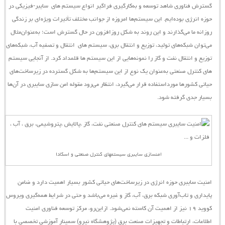
گسترش فناوری شاهد توسعه و به‌کارگیری فراگیر انواع
سیستم ‌های
سایبر-فیزیکی
در
حوزه انرژی بوده‌ایم. این
سیستم‌ها
امروزه از جوانب مختلف تأثیرات ویژه‌ای بر زندگی
روزانه ما می‌گذارند و این روند به شکل روزافزون در حال گسترش است؛ به‌عنوان‌مثال
می‌توان شبکه‌های تولید، توزیع و انتقال برق،
سیستم ‌های
انتقال و تصفیه آب، شبکه‌های
توزیع و انتقال نفت و گاز را نمونه‌هایی از این
سیستم
‌ها قلمداد کرد. از آنجایی
سیستم
‌های کنترل صنعتی به‌عنوان یک نوع از این سیستم‌ها به شکل گسترده در زیرساخت‌های
حیاتی کشورها مورداستفاده قرار می‌گیرد، انتظار می‌رود مقوله امن‌‌ سازی سایبری در آن‌ها
بسیار جدی گرفته شود.
امنسازی سایبری سیستمهای کنترل صنعتی و اسکادا
امنیت سایبری حوزه انرژی در زیرساخت‌های حیاتی کشور بسیار اهمیت دارد و ضامن
پایداری و تاب‌آوری شبکه برق، آب، گاز و غیره می‌باشد و حتی در شرایط همه‌گیری ویروس
کووید ۱۹ نیز از اهمیت آن کاسته نمی‌شود.
ازاین‌رو،
مرکز توسعه فناوری امنیت
اطلاعات، ارتباطات و تجهیزات صنعت برق (پژوهشگاه نیرو)
سمینار آموزشی تخصصی با