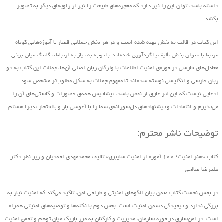
داشته باشد، توان این را نیز دارد که معجزه‌های طبیعت را نیز از زاویه‌ای دیگر به تصویر
بکشد.
این کتاب در قالب نه بخش تهیه ‌شده است و در هر بخش جملاتی قصار یا آموزه‌هایی کوتاه
مرتبط با عنوان بخش تألیف یا گردآوری شده‌اند. با توجه به نیاز به ارتباط تنگاتنگ میان برخی
معادل‌های فارسی در حوزه‌ی امنیت اطلاعات با واژگان زبان اصلی آن‌ها، جملات این کتاب به دو
زبان فارسی و انگلیسی نوشته شده‌اند تا مفهوم جملات به شکل مطلوب‌تر مشخص شود.
ادعایی نیست که این اثر عاری از نقص باشد، پیشاپیش همه‌ی قصورات و کاستی‌های آن را
می‌پذیرم و انتقادات و پیشنهاد‌های د‌ل‌سوزانه‌ی شما را با آغوشی باز و باافتخار پذیرا هستم.
توضیحات ناشر محترم:
کتاب «هنر امنیت؛ ۱۰۰ آموزه از امنیت سایبری» تالیف محمدمهدی احمدیان و زیر نظر دکتر
علیرضا صالحی
در بخش نخست کتاب ضمن بیان الگوهای امنیتی و طراحی امن، تاکید می‌کند که امنیت نیاز به
بزرگی ندارد و پیچیدگی دشمن امنیت است. بخش دوم با نکته‌ها و توصیه‌های امنیتی همراه
است. در امن‌سازی در حوزه‌ سازمان، مدیریت و کارکنان به مرز باریک میان توهم و تحقق امنیت