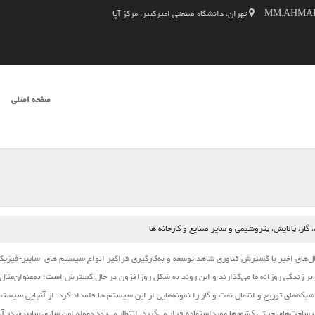
تهران، دانشگاه صنعتی امیرکبیر، مرکز آپا
SKIP TO CONTENT
صفحه اصلی
فهرست
از، پالایش، پتروشیمی و سایر صنایع و کارخانه ها
‌های اخیر با گسترش فناوری شاهد توسعه و به‌کارگیری فراگیر انواع
سیستم ‌های
سایبر-فیزیک
 بر زندگی روزانه ما می‌گذارند و این روند به شکل روزافزون در حال گسترش است؛ به‌عنوان‌مثال 
بکه‌های توزیع و انتقال نفت و گاز را نمونه‌هایی از این
سیستم
‌ها قلمداد کرد. از آنجایی
سیستم
خت‌های حیاتی کشورها مورداستفاده قرار می‌گیرد، انتظار می‌رود مقوله امن‌‌ سازی سایبری در آن