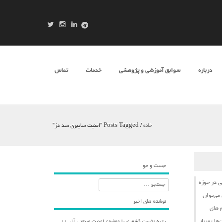
درباره
سوابق آموزشی و پژوهشی
خدمات
تماس
خانه
/
Posts Tagged "امنیت سایبری سد دز"
جست و جو
ی
در حوزه
جستجو
می‌توان
نوشته های اخیر
‌های
‌ها بسیار
رتبه نخست کشوری با موضوع امنیت صنعتی
آذر ۱۱,