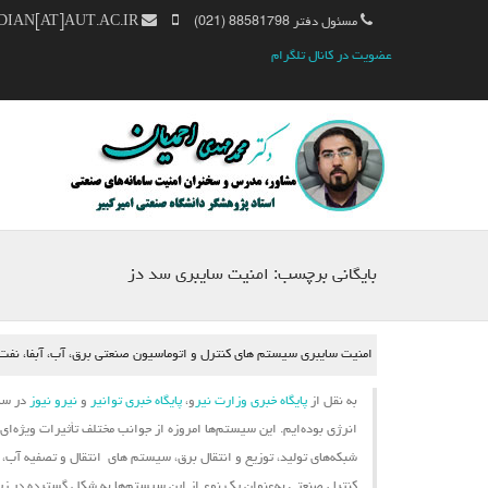
مسئول دفتر 88581798 (021)
MM.AHMADIAN[AT]AUT.AC.IR
عضویت در کانال تلگرام
بایگانی برچسب:
امنیت سایبری سد دز
امنیت سایبری سیستم های کنترل و اتوماسیون صنعتی برق، آب، آبفا، نفت، گ
به نقل از
پایگاه خبری وزارت نیر
و،
پایگاه خبری توانیر
و
نیرو نیوز
در سال
انرژی بوده‌ایم. این
سیستم‌ها
امروزه از جوانب مختلف تأثیرات ویژه‌ای
شبکه‌های تولید، توزیع و انتقال برق،
سیستم ‌های
انتقال و تصفیه آب، ش
کنترل صنعتی به‌عنوان یک نوع از این سیستم‌ها به شکل گسترده در زیرسا