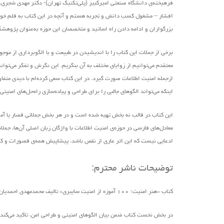
فرهیخته‌ی دانشگاه صنعتی امیرکبیر (پلی‌تکنیک تهران)- دکتر مهدی شجری،
افشار – مشغول کسب دانش و تجربه هستم و آنچه در این کتاب به قلم خود ن
بزرگواران و ادامه دادن راه اساتید و متخصصان این حوزه به‌عنوان پژوهش
برخی از جملات این کتاب را با اندیشیدن در طبیعت و با الگوبرداری از موج
معتقدم می‌توانیم از زوایای مختلف به آن بنگریم. این نگرش و تفکر می‌ت
ازجمله امنیت اطلاعات صورت گیرد. در این کتاب سعی کرده‌ام با دیدی متفاوت
اینکه می‌تواند الگوهای جالبی را برای طراحی و پیاده‌سازی راه‌حل‌های امنیت
این کتاب در قالب نه بخش تهیه ‌شده است و در هر بخش جملاتی قصار یا آموزه‌
معادل‌های فارسی در حوزه‌ی امنیت اطلاعات با واژگان زبان اصلی آن‌ها، ج
ادعایی نیست که این اثر عاری از نقص باشد، پیشاپیش همه‌ی قصورات و کاستی‌
توضیحات ناشر محترم:
کتاب «هنر امنیت؛ ۱۰۰ آموزه از امنیت سایبری» تالیف محمدمهدی احمدیان و زیر نظر دکتر علیرضا صالحی
در بخش نخست کتاب ضمن بیان الگوهای امنیتی و طراحی امن، تاکید می‌کند ک