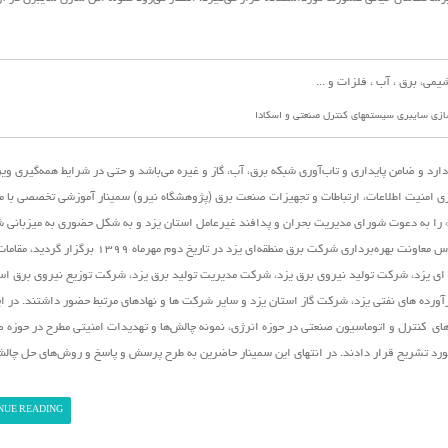
ازی سایبری سیستمهای کنترل صنعتی و اسکادا
رد و ضامن پایداری و تاب‌آوری شبکه برق، آب، گاز و غیره می‌باشد و حتی در شرایط همه‌گیری و
ی امنیت اطلاعات، ارتباطات و تجهیزات صنعت برق (پژوهشگاه نیرو)
سمینار آموزشی تخصصی با م
 را به دعوت شورای مدیریت بحران و پدافند غیرعامل استان یزد و به شکل حضوری به میزبانی 
منطقه‌ای یزد در این استان برگزار نمود. در این نشست که در سالن اجلاس معاونت بهره‌برداری شرکت برق منطقه‌ای یزد 
ی یزد، شرکت تولید نیروی برق یزد، شرکت مدیریت تولید برق یزد، شرکت توزیع نیروی برق است
ده های نفتی یزد، شرکت گاز استان یزد و سایر شرکت ها و نهادهای مرتبط حضور داشتند. در ا
ی کنترل و اتوماسیون صنعتی در حوزه انرژی، نمونه چالش‌ها و تهدیدات امنیتی مطرح در حوزه ص
مورد تشریح قرار دادند. در انتهای این سمینار حاضرین به طرح پرسش و پاسخ و روش‌های حل چال
NUE READING