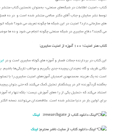
کتاب «امنیت اطلاعات در شبکه‌های صنعتی» به‌عنوان نخستین کتاب منتشر
توسط نشر سایبان و جناب آقای دکتر صالحی منتشر شده است و در ده فصل به 
های سازمانی دارد؟ امنیت در این شبکه ها چگونه تعریف می شود؟ شبکه اتوم
می گنجند؟ دفاع سایبری در شبکه صنعتی چگونه انجام می شود و ده ها موضوع 
کتاب هنر امنیت؛ ۱۰۰ آموزه از امنیت سایبری:
این کتاب در بردارنده جملات قصار و آموزه های کوتاه سایبری است و در
این
نکاتی ظریف و گاه نه‌چندان پیچیده جدی بگیریم و مواظب تاریکی‌ها باشیم. 
است نه یک هزینه. محمدمهدی احمدیان آموزه‌های امنیت سایبری را با تصا
به‌گفته گردآورنده اثر در پیشگفتار تمثیل کمک می‌کنند که حتی بتوان پیچید
استناد می‌کند که «تمثیل یکی از را ه‌های آموزش نیست؛ بلکه تنها راه آمو
برای اولین بار در دنیا منتشر شده است. علاقه‌مندان می‌توانند نسخه الکت
لینک دانلود کتاب از researchgate:
لینک
لینک دانلود کتاب از سایت ناشر محترم:
لینک