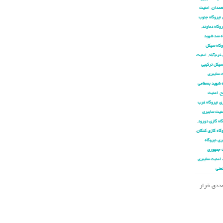
 همدان
,
امنیت
 نیروگاه جنوب
وگاه دماوند
,
اه سد شهید
وگاه سیکل
خرم‌آباد
,
امنیت
سیکل ترکیبی
 سایبری
ه شهید بسطامی
ح
,
امنیت
ی نیروگاه غرب
نیت سایبری
اه گازی دورود
,
گاه گازی کنگان
,
ری نیروگاه
 جمهوری
 امنیت سایبری
عتی
تعددی قرار