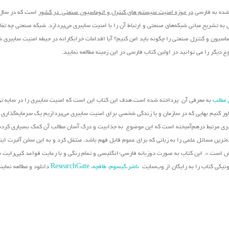
 شده به فارسی
در حوزه امنیت سیستم های کنترل و اتوماسیون صنعتی در کشور
تشریح مبانی شبکه‌های صنعتی و ارتباط آن را با امنیت سایبری می‌پردازد. شبکه صنعتی چه تفاو
اسیون و کنترل صنعتی را چگونه باید امن کنیم؟ آیا اقدامات خرابکارانه در حیطه امنیت سایبری 
دیگر را می توانید در اولین کتاب فارسی در این زمینه مطالعه نمایید.
 مطلب
به معرفی آن پرداخته شده است.هدف این کتاب این است که امنیت سایبری را در سایه تو
باور کنیم بهایی که در سازمان و یا زندگی شخصی برای امنیت سایبری می‌پردازیم یک سرمایه‌گذاری
ویری مرتبط درهم‌آمیخته است که این موضوع به جذابیت و درک آسان مطالب آن کمک بسیاری کرد
ه‌ترین مسائل علمی را به زبانی که برای عموم قابل فهم باشد، منتقل کرد و به این سخن آلبرت ای
زش است.». این کتاب به صورت دوزبانه فارسی-انگلیسی و تمام رنگی و با رعایت قواعد کپی‌رایت بی
رونیکی کتاب را به رایگان از وب‌سایت
ناشر
،
گیسوم
،
طاقچه
،
ResearchGate
دانلود و مطالعه نمایند