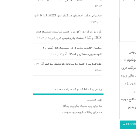
۱۴۰۳
سخنرانی دکتر احمدیان در کنفرانس KICC2023
آبان
۱۱, ۱۴۰۳
گزارش برگزاری آموزش امنیت سایبری سیستم های
DCS و PLC صنعت پتروشیمی
فروردین ۱۵, ۱۴۰۲
سمینار حملات سایبری در سیستم های کنترل و
یروس
اتوماسیون صنعتی و اسکادا
آذر ۱۷, ۱۴۰۰
وضوع «
مصاحبه پیرو حمله به سامانه هوشمند سوخت
آذر ۱۷,
شرکت برق
۱۴۰۰
در تاریخ دوم مهرماه ۱۳۹۹ برگزار گردید، مقامات عالی رتبه
ان یزد،
پارسی را حفظ کنیم که میراث ماست
ین
نایع حوزه
بهتر است...
به جای وب سایت بگوییم وبگاه
ش‌های
به جای وبلاگ بگویبم وب نوشت
→
CONTI