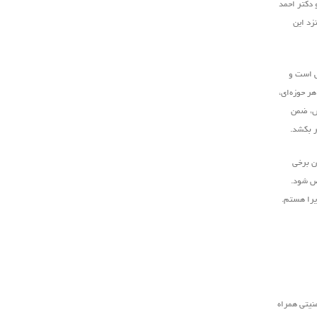
 دکتر احمد
زد این
ش است و
ر حوزه‌ای،
رش، ضمن
ر بکشد.
ان برخی
خص شود.
ذیرا هستم.
نیتی همراه