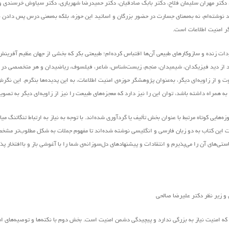
 دکتر مهران سلیمان فلاح، دکتر بابک صادقیان، دکتر حمیدرضا شهریاری، دکتر سیاوش خرسندی و
وشته‌ام، نه به‌معنای جسارت در حضور بزرگان و اساتید این حوزه، بلکه به‌معنی درس پس دادن ن
گر امنیت اطلاعات است.
ودات زنده و سازوکارهای طبیعی آن‌ها اقتباس کرده‌ام؛ طبیعتی بکر که بخشی از جهان عظیم آفرین
واند از دید فیزیکدان، شیمیدان، منجم، زیست‌شناس، شاعر، فیلسوف، ریاضیدان و هر متخصصی در ه
 و از زاویه‌ای دیگر، به‌عنوان پژوهشگر حوزه‌ی امنیت اطلاعات، به این پدیده‌ها بنگرم. این نگ
ی به همراه داشته باشد، توان این را نیز دارد که معجزه‌های طبیعت را نیز از زاویه‌ای دیگر به تصوی
هایی کوتاه مرتبط با عنوان بخش تألیف یا گردآوری شده‌اند. با توجه به نیاز به ارتباط تنگاتنگ می
ملات این کتاب به دو زبان فارسی و انگلیسی نوشته شده‌اند تا مفهوم جملات به شکل مطلوب‌تر مش
های آن را می‌پذیرم و انتقادات و پیشنهاد‌های د‌ل‌سوزانه‌ی شما را با آغوشی باز و باافتخار پ
ه امنیت نیاز به بزرگی ندارد و پیچیدگی دشمن امنیت است. بخش دوم با نکته‌ها و توصیه‌های ام