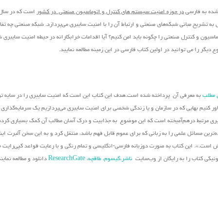
 شده به فارسی
در حوزه امنیت سیستم های کنترل و اتوماسیون صنعتی در کشور
تشریح مبانی شبکه‌های صنعتی و ارتباط آن را با امنیت سایبری می‌پردازد. شبکه صنعتی چه تفاو
اسیون و کنترل صنعتی را چگونه باید امن کنیم؟ آیا اقدامات خرابکارانه در حیطه امنیت سایبری 
دیگر را می توانید در اولین کتاب فارسی در این زمینه مطالعه نمایید.
 مطلب
به معرفی آن پرداخته شده است.هدف این کتاب این است که امنیت سایبری را در سایه تو
باور کنیم بهایی که در سازمان و یا زندگی شخصی برای امنیت سایبری می‌پردازیم یک سرمایه‌گذاری
ویری مرتبط درهم‌آمیخته است که این موضوع به جذابیت و درک آسان مطالب آن کمک بسیاری کرد
ه‌ترین مسائل علمی را به زبانی که برای عموم قابل فهم باشد، منتقل کرد و به این سخن آلبرت ای
زش است.». این کتاب به صورت دوزبانه فارسی-انگلیسی و تمام رنگی و با رعایت قواعد کپی‌رایت بی
رونیکی کتاب را به رایگان از وب‌سایت
ناشر
،
گیسوم
،
طاقچه
،
ResearchGate
دانلود و مطالعه نمایند