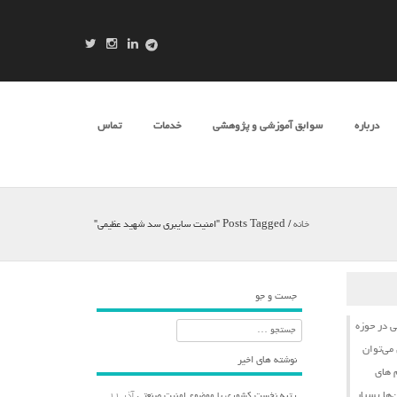
درباره
سوابق آموزشی و پژوهشی
خدمات
تماس
خانه
/
Posts Tagged "امنیت سایبری سد شهید عظیمی"
جست و جو
ی
در حوزه
جستجو
می‌توان
نوشته های اخیر
‌های
‌ها بسیار
رتبه نخست کشوری با موضوع امنیت صنعتی
آذر ۱۱,