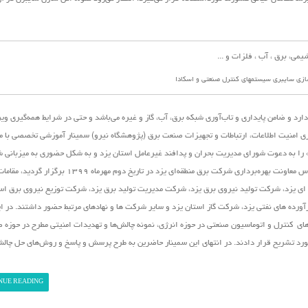
ازی سایبری سیستمهای کنترل صنعتی و اسکادا
رد و ضامن پایداری و تاب‌آوری شبکه برق، آب، گاز و غیره می‌باشد و حتی در شرایط همه‌گیری و
ی امنیت اطلاعات، ارتباطات و تجهیزات صنعت برق (پژوهشگاه نیرو)
سمینار آموزشی تخصصی با م
 را به دعوت شورای مدیریت بحران و پدافند غیرعامل استان یزد و به شکل حضوری به میزبانی 
منطقه‌ای یزد در این استان برگزار نمود. در این نشست که در سالن اجلاس معاونت بهره‌برداری شرکت برق منطقه‌ای یزد 
ی یزد، شرکت تولید نیروی برق یزد، شرکت مدیریت تولید برق یزد، شرکت توزیع نیروی برق است
ده های نفتی یزد، شرکت گاز استان یزد و سایر شرکت ها و نهادهای مرتبط حضور داشتند. در ا
ی کنترل و اتوماسیون صنعتی در حوزه انرژی، نمونه چالش‌ها و تهدیدات امنیتی مطرح در حوزه ص
مورد تشریح قرار دادند. در انتهای این سمینار حاضرین به طرح پرسش و پاسخ و روش‌های حل چال
NUE READING