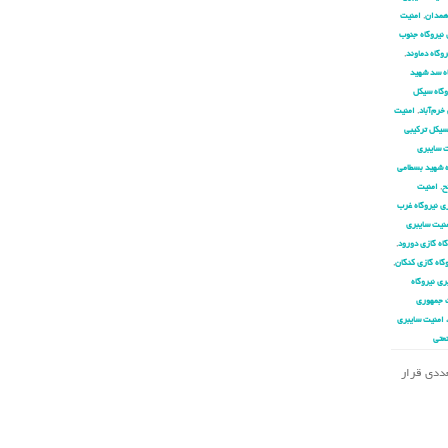
 همدان
,
امنیت
 نیروگاه جنوب
وگاه دماوند
,
اه سد شهید
وگاه سیکل
خرم‌آباد
,
امنیت
سیکل ترکیبی
 سایبری
ه شهید بسطامی
ح
,
امنیت
ی نیروگاه غرب
نیت سایبری
اه گازی دورود
,
گاه گازی کنگان
,
ری نیروگاه
 جمهوری
 امنیت سایبری
عتی
تعددی قرار