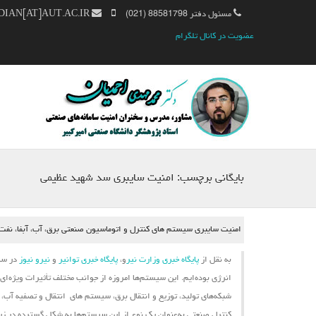
مسئول دفتر 88581798 (021)
MM.AHMADIAN[AT]AUT.AC.IR
عضویت در کانال تلگرام
بایگانی برچسب:
امنیت سایبری سد شهید عظیمی
امنیت سایبری سیستم های کنترل و اتوماسیون صنعتی برق، آب، آبفا، نفت، گ
به نقل از
پایگاه خبری وزارت نیر
و،
پایگاه خبری توانیر
و
نیرو نیوز
در سال
انرژی بوده‌ایم. این
سیستم‌ها
امروزه از جوانب مختلف تأثیرات ویژه‌ای
شبکه‌های تولید، توزیع و انتقال برق،
سیستم ‌های
انتقال و تصفیه آب، ش
کنترل صنعتی به‌عنوان یک نوع از این سیستم‌ها به شکل گسترده در زیرسا