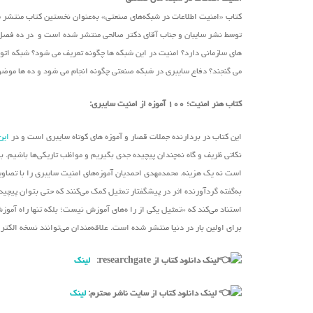
کتاب «امنیت اطلاعات در شبکه‌های صنعتی» به‌عنوان نخستین کتاب منتشر
توسط نشر سایبان و جناب آقای دکتر صالحی منتشر شده است و در ده فصل به 
های سازمانی دارد؟ امنیت در این شبکه ها چگونه تعریف می شود؟ شبکه اتوم
می گنجند؟ دفاع سایبری در شبکه صنعتی چگونه انجام می شود و ده ها موضوع 
کتاب هنر امنیت؛ ۱۰۰ آموزه از امنیت سایبری:
این کتاب در بردارنده جملات قصار و آموزه های کوتاه سایبری است و در
این
نکاتی ظریف و گاه نه‌چندان پیچیده جدی بگیریم و مواظب تاریکی‌ها باشیم. 
است نه یک هزینه. محمدمهدی احمدیان آموزه‌های امنیت سایبری را با تصا
به‌گفته گردآورنده اثر در پیشگفتار تمثیل کمک می‌کنند که حتی بتوان پیچید
استناد می‌کند که «تمثیل یکی از را ه‌های آموزش نیست؛ بلکه تنها راه آمو
برای اولین بار در دنیا منتشر شده است. علاقه‌مندان می‌توانند نسخه الکت
لینک دانلود کتاب از researchgate:
لینک
لینک دانلود کتاب از سایت ناشر محترم:
لینک