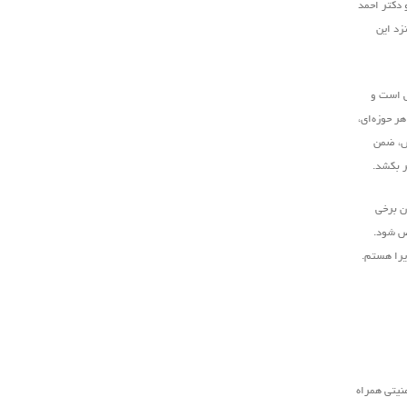
 دکتر احمد
زد این
ش است و
ر حوزه‌ای،
رش، ضمن
ر بکشد.
ان برخی
خص شود.
ذیرا هستم.
نیتی همراه