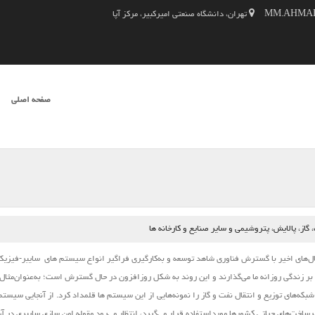
تهران، دانشگاه صنعتی امیرکبیر، مرکز آپا
SKIP TO CONTENT
صفحه اصلی
فهرست
از، پالایش، پتروشیمی و سایر صنایع و کارخانه ها
‌های اخیر با گسترش فناوری شاهد توسعه و به‌کارگیری فراگیر انواع
سیستم ‌های
سایبر-فیزیک
 بر زندگی روزانه ما می‌گذارند و این روند به شکل روزافزون در حال گسترش است؛ به‌عنوان‌مثال 
بکه‌های توزیع و انتقال نفت و گاز را نمونه‌هایی از این
سیستم
‌ها قلمداد کرد. از آنجایی
سیستم
خت‌های حیاتی کشورها مورداستفاده قرار می‌گیرد، انتظار می‌رود مقوله امن‌‌ سازی سایبری در آن