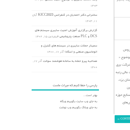
۱۴۰۳
سخنرانی دکتر احمدیان در کنفرانس KICC2023
آبان
۱۱, ۱۴۰۳
گزارش برگزاری آموزش امنیت سایبری سیستم های
DCS و PLC صنعت پتروشیمی
فروردین ۱۵, ۱۴۰۲
سمینار حملات سایبری در سیستم های کنترل و
یروس
اتوماسیون صنعتی و اسکادا
آذر ۱۷, ۱۴۰۰
وضوع «
مصاحبه پیرو حمله به سامانه هوشمند سوخت
آذر ۱۷,
شرکت برق
۱۴۰۰
در تاریخ دوم مهرماه ۱۳۹۹ برگزار گردید، مقامات عالی رتبه
ان یزد،
پارسی را حفظ کنیم که میراث ماست
ین
نایع حوزه
بهتر است...
به جای وب سایت بگوییم وبگاه
ش‌های
به جای وبلاگ بگویبم وب نوشت
→
CONTI