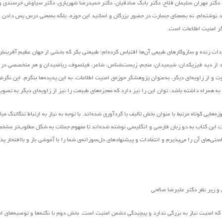
 دکتر مهران سلیمان فلاح، دکتر بابک صادقیان، دکتر حمیدرضا شهریاری، دکتر سیاوش خرسندی و
وشته‌ام، نه به‌معنای جسارت در حضور بزرگان و اساتید این حوزه، بلکه به‌معنی درس پس دادن ن
گر امنیت اطلاعات است.
ودات زنده و سازوکارهای طبیعی آن‌ها اقتباس کرده‌ام؛ طبیعتی بکر که بخشی از جهان عظیم آفرین
واند از دید فیزیکدان، شیمیدان، منجم، زیست‌شناس، شاعر، فیلسوف، ریاضیدان و هر متخصصی در ه
 و از زاویه‌ای دیگر، به‌عنوان پژوهشگر حوزه‌ی امنیت اطلاعات، به این پدیده‌ها بنگرم. این نگ
ی به همراه داشته باشد، توان این را نیز دارد که معجزه‌های طبیعت را نیز از زاویه‌ای دیگر به تصوی
هایی کوتاه مرتبط با عنوان بخش تألیف یا گردآوری شده‌اند. با توجه به نیاز به ارتباط تنگاتنگ می
ملات این کتاب به دو زبان فارسی و انگلیسی نوشته شده‌اند تا مفهوم جملات به شکل مطلوب‌تر مش
های آن را می‌پذیرم و انتقادات و پیشنهاد‌های د‌ل‌سوزانه‌ی شما را با آغوشی باز و باافتخار پ
ه امنیت نیاز به بزرگی ندارد و پیچیدگی دشمن امنیت است. بخش دوم با نکته‌ها و توصیه‌های ام