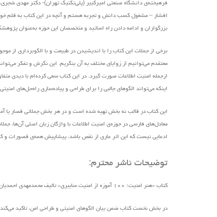
فرهیخته‌ی دانشگاه صنعتی امیرکبیر (پلی‌تکنیک تهران)- دکتر مهدی شجری،
افشار – مشغول کسب دانش و تجربه هستم و آنچه در این کتاب به قلم خود ن
بزرگواران و ادامه دادن راه اساتید و متخصصان این حوزه به‌عنوان پژوهش
برخی از جملات این کتاب را با اندیشیدن در طبیعت و با الگوبرداری از موج
معتقدم می‌توانیم از زوایای مختلف به آن بنگریم. این نگرش و تفکر می‌ت
ازجمله امنیت اطلاعات صورت گیرد. در این کتاب سعی کرده‌ام با دیدی متفاوت
اینکه می‌تواند الگوهای جالبی را برای طراحی و پیاده‌سازی راه‌حل‌های امنیت
این کتاب در قالب نه بخش تهیه ‌شده است و در هر بخش جملاتی قصار یا آموزه‌
معادل‌های فارسی در حوزه‌ی امنیت اطلاعات با واژگان زبان اصلی آن‌ها، ج
ادعایی نیست که این اثر عاری از نقص باشد، پیشاپیش همه‌ی قصورات و کاستی‌
توضیحات ناشر محترم:
کتاب «هنر امنیت؛ ۱۰۰ آموزه از امنیت سایبری» تالیف محمدمهدی احمدیان و زیر نظر دکتر علیرضا صالحی
در بخش نخست کتاب ضمن بیان الگوهای امنیتی و طراحی امن، تاکید می‌کند ک