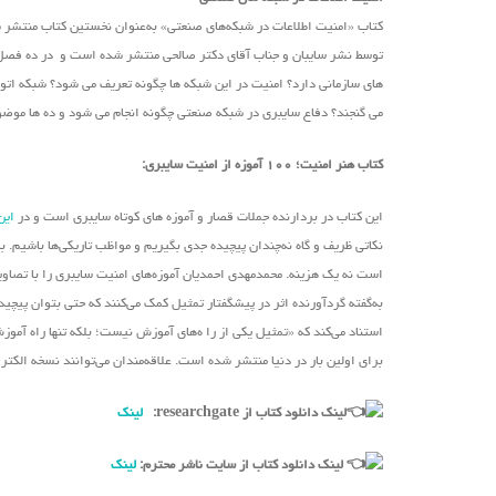
کتاب «امنیت اطلاعات در شبکه‌های صنعتی» به‌عنوان نخستین کتاب منتشر
توسط نشر سایبان و جناب آقای دکتر صالحی منتشر شده است و در ده فصل به 
های سازمانی دارد؟ امنیت در این شبکه ها چگونه تعریف می شود؟ شبکه اتوم
می گنجند؟ دفاع سایبری در شبکه صنعتی چگونه انجام می شود و ده ها موضوع 
کتاب هنر امنیت؛ ۱۰۰ آموزه از امنیت سایبری:
این کتاب در بردارنده جملات قصار و آموزه های کوتاه سایبری است و در
این
نکاتی ظریف و گاه نه‌چندان پیچیده جدی بگیریم و مواظب تاریکی‌ها باشیم. 
است نه یک هزینه. محمدمهدی احمدیان آموزه‌های امنیت سایبری را با تصا
به‌گفته گردآورنده اثر در پیشگفتار تمثیل کمک می‌کنند که حتی بتوان پیچید
استناد می‌کند که «تمثیل یکی از را ه‌های آموزش نیست؛ بلکه تنها راه آمو
برای اولین بار در دنیا منتشر شده است. علاقه‌مندان می‌توانند نسخه الکت
لینک دانلود کتاب از researchgate:
لینک
لینک دانلود کتاب از سایت ناشر محترم:
لینک