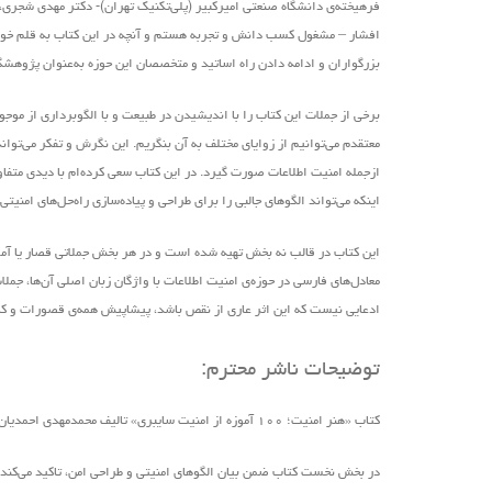
فرهیخته‌ی دانشگاه صنعتی امیرکبیر (پلی‌تکنیک تهران)- دکتر مهدی شجری،
افشار – مشغول کسب دانش و تجربه هستم و آنچه در این کتاب به قلم خود ن
بزرگواران و ادامه دادن راه اساتید و متخصصان این حوزه به‌عنوان پژوهش
برخی از جملات این کتاب را با اندیشیدن در طبیعت و با الگوبرداری از موج
معتقدم می‌توانیم از زوایای مختلف به آن بنگریم. این نگرش و تفکر می‌ت
ازجمله امنیت اطلاعات صورت گیرد. در این کتاب سعی کرده‌ام با دیدی متفاوت
اینکه می‌تواند الگوهای جالبی را برای طراحی و پیاده‌سازی راه‌حل‌های امنیت
این کتاب در قالب نه بخش تهیه ‌شده است و در هر بخش جملاتی قصار یا آموزه‌
معادل‌های فارسی در حوزه‌ی امنیت اطلاعات با واژگان زبان اصلی آن‌ها، ج
ادعایی نیست که این اثر عاری از نقص باشد، پیشاپیش همه‌ی قصورات و کاستی‌
توضیحات ناشر محترم:
کتاب «هنر امنیت؛ ۱۰۰ آموزه از امنیت سایبری» تالیف محمدمهدی احمدیان و زیر نظر دکتر علیرضا صالحی
در بخش نخست کتاب ضمن بیان الگوهای امنیتی و طراحی امن، تاکید می‌کند ک