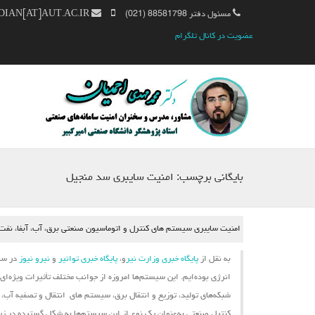
مسئول دفتر 88581798 (021)
MM.AHMADIAN[AT]AUT.AC.IR
عضویت در کانال تلگرام
بایگانی برچسب:
امنیت سایبری سد منجیل
امنیت سایبری سیستم های کنترل و اتوماسیون صنعتی برق، آب، آبفا، نفت، گ
به نقل از
پایگاه خبری وزارت نیر
و،
پایگاه خبری توانیر
و
نیرو نیوز
در سال
انرژی بوده‌ایم. این
سیستم‌ها
امروزه از جوانب مختلف تأثیرات ویژه‌ای
شبکه‌های تولید، توزیع و انتقال برق،
سیستم ‌های
انتقال و تصفیه آب، ش
کنترل صنعتی به‌عنوان یک نوع از این سیستم‌ها به شکل گسترده در زیرسا