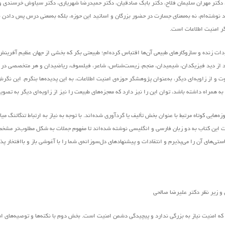
 دکتر مهران سلیمان فلاح، دکتر بابک صادقیان، دکتر حمیدرضا شهریاری، دکتر سیاوش خرسندی و
وشته‌ام، نه به‌معنای جسارت در حضور بزرگان و اساتید این حوزه، بلکه به‌معنی درس پس دادن ن
گر امنیت اطلاعات است.
ودات زنده و سازوکارهای طبیعی آن‌ها اقتباس کرده‌ام؛ طبیعتی بکر که بخشی از جهان عظیم آفرین
واند از دید فیزیکدان، شیمیدان، منجم، زیست‌شناس، شاعر، فیلسوف، ریاضیدان و هر متخصصی در ه
 و از زاویه‌ای دیگر، به‌عنوان پژوهشگر حوزه‌ی امنیت اطلاعات، به این پدیده‌ها بنگرم. این نگ
ی به همراه داشته باشد، توان این را نیز دارد که معجزه‌های طبیعت را نیز از زاویه‌ای دیگر به تصوی
هایی کوتاه مرتبط با عنوان بخش تألیف یا گردآوری شده‌اند. با توجه به نیاز به ارتباط تنگاتنگ می
ملات این کتاب به دو زبان فارسی و انگلیسی نوشته شده‌اند تا مفهوم جملات به شکل مطلوب‌تر مش
های آن را می‌پذیرم و انتقادات و پیشنهاد‌های د‌ل‌سوزانه‌ی شما را با آغوشی باز و باافتخار پ
ه امنیت نیاز به بزرگی ندارد و پیچیدگی دشمن امنیت است. بخش دوم با نکته‌ها و توصیه‌های ام