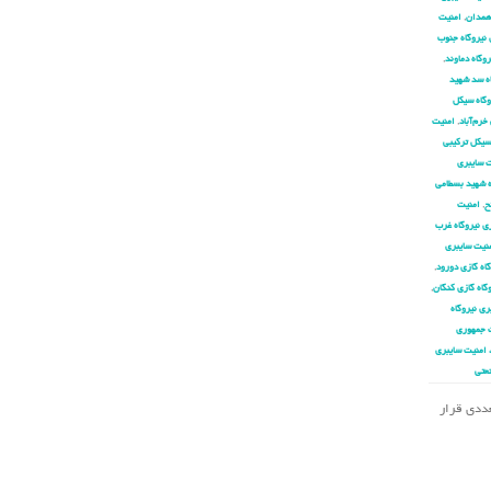
 همدان
,
امنیت
 نیروگاه جنوب
وگاه دماوند
,
اه سد شهید
وگاه سیکل
خرم‌آباد
,
امنیت
سیکل ترکیبی
 سایبری
ه شهید بسطامی
ح
,
امنیت
ی نیروگاه غرب
نیت سایبری
اه گازی دورود
,
گاه گازی کنگان
,
ری نیروگاه
 جمهوری
 امنیت سایبری
عتی
تعددی قرار