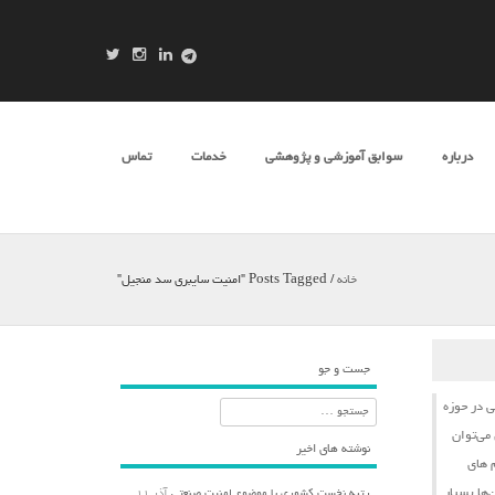
درباره
سوابق آموزشی و پژوهشی
خدمات
تماس
خانه
/
Posts Tagged "امنیت سایبری سد منجیل"
جست و جو
ی
در حوزه
جستجو
می‌توان
نوشته های اخیر
‌های
‌ها بسیار
رتبه نخست کشوری با موضوع امنیت صنعتی
آذر ۱۱,