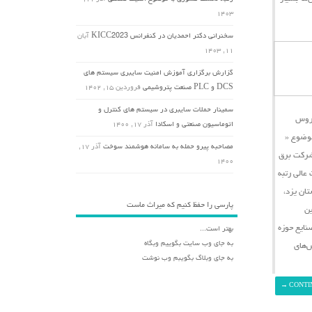
۱۴۰۳
سخنرانی دکتر احمدیان در کنفرانس KICC2023
آبان
۱۱, ۱۴۰۳
گزارش برگزاری آموزش امنیت سایبری سیستم های
DCS و PLC صنعت پتروشیمی
فروردین ۱۵, ۱۴۰۲
سمینار حملات سایبری در سیستم های کنترل و
یروس
اتوماسیون صنعتی و اسکادا
آذر ۱۷, ۱۴۰۰
وضوع «
مصاحبه پیرو حمله به سامانه هوشمند سوخت
آذر ۱۷,
شرکت برق
۱۴۰۰
در تاریخ دوم مهرماه ۱۳۹۹ برگزار گردید، مقامات عالی رتبه
ان یزد،
پارسی را حفظ کنیم که میراث ماست
ین
نایع حوزه
بهتر است...
به جای وب سایت بگوییم وبگاه
ش‌های
به جای وبلاگ بگویبم وب نوشت
→
CONTI