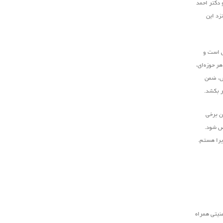
 دکتر احمد
زد این
ش است و
ر حوزه‌ای،
رش، ضمن
ر بکشد.
ان برخی
خص شود.
ذیرا هستم.
نیتی همراه