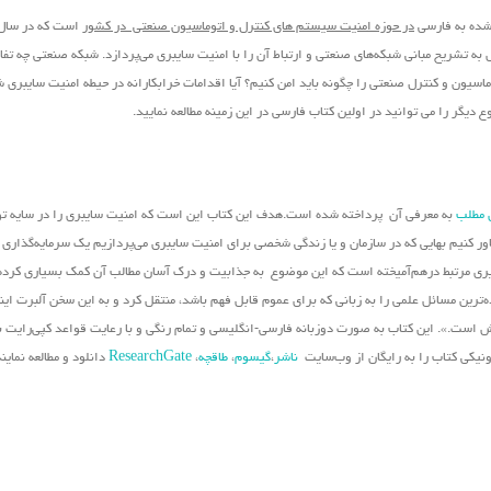
 شده به فارسی
در حوزه امنیت سیستم های کنترل و اتوماسیون صنعتی در کشور
تشریح مبانی شبکه‌های صنعتی و ارتباط آن را با امنیت سایبری می‌پردازد. شبکه صنعتی چه تفاو
اسیون و کنترل صنعتی را چگونه باید امن کنیم؟ آیا اقدامات خرابکارانه در حیطه امنیت سایبری 
دیگر را می توانید در اولین کتاب فارسی در این زمینه مطالعه نمایید.
 مطلب
به معرفی آن پرداخته شده است.هدف این کتاب این است که امنیت سایبری را در سایه تو
باور کنیم بهایی که در سازمان و یا زندگی شخصی برای امنیت سایبری می‌پردازیم یک سرمایه‌گذاری
ویری مرتبط درهم‌آمیخته است که این موضوع به جذابیت و درک آسان مطالب آن کمک بسیاری کرد
ه‌ترین مسائل علمی را به زبانی که برای عموم قابل فهم باشد، منتقل کرد و به این سخن آلبرت ای
زش است.». این کتاب به صورت دوزبانه فارسی-انگلیسی و تمام رنگی و با رعایت قواعد کپی‌رایت بی
رونیکی کتاب را به رایگان از وب‌سایت
ناشر
،
گیسوم
،
طاقچه
،
ResearchGate
دانلود و مطالعه نمایند