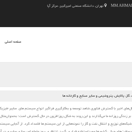
تهران، دانشگاه صنعتی امیرکبیر، مرکز آپا
SKIP TO CONTENT
صفحه اصلی
فهرست
از، پالایش، پتروشیمی و سایر صنایع و کارخانه ها
‌های اخیر با گسترش فناوری شاهد توسعه و به‌کارگیری فراگیر انواع
سیستم ‌های
سایبر-فیزیک
 بر زندگی روزانه ما می‌گذارند و این روند به شکل روزافزون در حال گسترش است؛ به‌عنوان‌مثال 
بکه‌های توزیع و انتقال نفت و گاز را نمونه‌هایی از این
سیستم
‌ها قلمداد کرد. از آنجایی
سیستم
خت‌های حیاتی کشورها مورداستفاده قرار می‌گیرد، انتظار می‌رود مقوله امن‌‌ سازی سایبری در آن