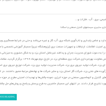
ازی سایبری سیستمهای کنترل صنعتی و اسکادا
رد و ضامن پایداری و تاب‌آوری شبکه برق، آب، گاز و غیره می‌باشد و حتی در شرایط همه‌گیری و
ی امنیت اطلاعات، ارتباطات و تجهیزات صنعت برق (پژوهشگاه نیرو)
سمینار آموزشی تخصصی با م
 را به دعوت شورای مدیریت بحران و پدافند غیرعامل استان یزد و به شکل حضوری به میزبانی 
منطقه‌ای یزد در این استان برگزار نمود. در این نشست که در سالن اجلاس معاونت بهره‌برداری شرکت برق منطقه‌ای یزد 
ی یزد، شرکت تولید نیروی برق یزد، شرکت مدیریت تولید برق یزد، شرکت توزیع نیروی برق است
ده های نفتی یزد، شرکت گاز استان یزد و سایر شرکت ها و نهادهای مرتبط حضور داشتند. در ا
ی کنترل و اتوماسیون صنعتی در حوزه انرژی، نمونه چالش‌ها و تهدیدات امنیتی مطرح در حوزه ص
مورد تشریح قرار دادند. در انتهای این سمینار حاضرین به طرح پرسش و پاسخ و روش‌های حل چال
NUE READING