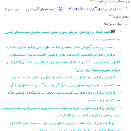
روزرسانی ها مطلع شوید.***
*** با دنبال کردن
کانال آپارات( mmAhmadian@)
از ویدئوهای آموزشی و اطلاع رسانی ما
مطلع شوید.***
مطالب مرتبط:
کلیپ کوتاه از دوره‌های آموزشی تئوری-عملی امنیت سایبری سیستم‌های کنترل
و اتوماسیون صنعتی
لیست دوره های آموزشی امنیت سایبری سامانه های کنترل و اتوماسیون صنعتی
برگزاری آموزش تخصصی ۶۴ ساعته نظری و عملی «امنیت سایبری سیستمهای
کنترل و اتوماسیون صنعتی و اسکادای صنعت برق و راهکارهای ارتقاء آن (با تمرکز بر
شرکت مدیریت شبکه برق ایران)
گزارش برگزاری دوره آموزشی تخصصی سه‌روزه نظری و عملی امنیت سایبری
سیستم‌های صنعتی نیروگاه‏های حرارتی، برق‏-آبی و منابع آب و راهکارهای ارتقاء آن
گزارش برگزاری دوره آموزشی امنیت سایبری تجهیزات و شبکه‌های صنعتی حوزه
شرکت‌های برق منطقه‌ای
گزارش برگزاری سمینار «تجزیه ‌و تحلیل حملات سایبری و سناریو‌های نفوذ به صنعت
برق» در سی و چهارمین کنفرانس بین‌المللی برق
کارگاه تجزیه و تحلیل حملات سایبری و سناریوهای نفوذ به صنعت برق: نکته‌ها و