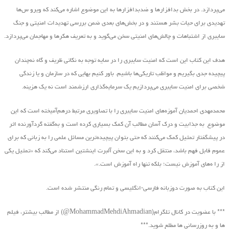
می‌پردازد. در بخش بدافزارها و ضدبدافزارها به این موضوع اشاره می‌کند که ویرو س‌ها
تهدیدی برای حیات بشر هستند و در بخش‌های بعدی ضمن بررسی تهدیدات امنیتی و جنگ
سایبری از اشتباهات و چالش‌های امنیتی سخن می‌گوید و به تعریف هکرها و مهاجمان می‌پردازد.
هدف این کتاب این است که امنیت سایبری را در سایه توجه به نکاتی ظریف و گاه نه‌چندان
پیچیده جدی بگیریم و مواظب تاریکی‌ها باشیم. باور کنیم بهایی که در سازمان و یا زندگی
شخصی برای امنیت سایبری می‌پردازیم یک سرمایه‌گذاری ارزشمند است نه یک هزینه.
محمدمهدی احمدیان آموزه‌های امنیت سایبری را با تصاویری مرتبط درهم‌آمیخته است که این
موضوع به جذابیت و درک آسان مطالب آن کمک بسیاری کرده است و به‌گفته گردآورنده اثر
در پیشگفتار تمثیل کمک می‌کنند که حتی بتوان پیچیده‌ترین مسائل علمی را به زبانی که برای
عموم قابل فهم باشد، منتقل کرد و به این سخن آلبرت اینشتین استناد می‌کند که «تمثیل یکی
از را ه‌های آموزش نیست؛ بلکه تنها راه آموزش است.».
این کتاب به صورت دوزبانه فارسی-انگلیسی و تمام رنگی منتشر شده است.
*** با عضویت در کانال تلگرام(MohammadMehdiAhmadian@) از مطالب بیشتر، فیلم
ها و به روزرسانی ها مطلع شوید.***