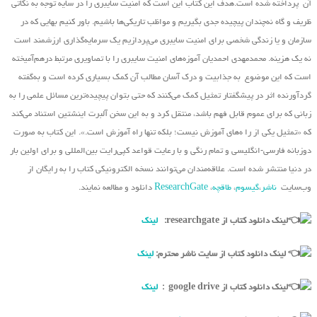
آن پرداخته شده است.هدف این کتاب این است که امنیت سایبری را در سایه توجه به نکاتی
ظریف و گاه نه‌چندان پیچیده جدی بگیریم و مواظب تاریکی‌ها باشیم. باور کنیم بهایی که در
سازمان و یا زندگی شخصی برای امنیت سایبری می‌پردازیم یک سرمایه‌گذاری ارزشمند است
نه یک هزینه. محمدمهدی احمدیان آموزه‌های امنیت سایبری را با تصاویری مرتبط درهم‌آمیخته
است که این موضوع به جذابیت و درک آسان مطالب آن کمک بسیاری کرده است و به‌گفته
گردآورنده اثر در پیشگفتار تمثیل کمک می‌کنند که حتی بتوان پیچیده‌ترین مسائل علمی را به
زبانی که برای عموم قابل فهم باشد، منتقل کرد و به این سخن آلبرت اینشتین استناد می‌کند
که «تمثیل یکی از را ه‌های آموزش نیست؛ بلکه تنها راه آموزش است.». این کتاب به صورت
دوزبانه فارسی-انگلیسی و تمام رنگی و با رعایت قواعد کپی‌رایت بین‌المللی و برای اولین بار
در دنیا منتشر شده است. علاقه‌مندان می‌توانند نسخه الکترونیکی کتاب را به رایگان از
وب‌سایت
ناشر
،
گیسوم
،
طاقچه
،
ResearchGate
دانلود و مطالعه نمایند.
لینک دانلود کتاب از researchgate:
لینک
لینک دانلود کتاب از سایت ناشر محترم:
لینک
لینک دانلود کتاب از google drive :
لینک