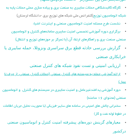
آموزه‌ها
(کنفرانس بین المللی رمز – دانشگاه فردوسی مشهد)
کارگاه کالبدشکافی حملات سایبری به صنعت برق و پیاده سازی عملی حملات پایه به
شبکه اتوماسیون توزیع
(کنفرانس ملی شبکه های توزیع برق -دانشگاه لرستان)
نشست طرح مسئله امنیت اتوماسیون صنعتی و اینترنت اشیاء
برگزاری دوره آموزشی تخصصی امنیت سایبری سامانه‌های کنترل و اتوماسیون
صنعتی صنعت برق و راهکارهای ارتقاء آن (با تمرکز بر حوزه‌های توزیع و انتقال)
گزارش بررسی حادثه قطع برق سراسری ونزوئلا، حمله سایبری یا
خرابکاری صنعتی
ارزیابی امنیتی و تست نفوذ شبکه های کنترل صنعتی
ارائه آموزشی حمله به سیستم های کنترل صنعتی (حملات کنترل صنعتی، از حرف تا
عمل)
دوره آموزشی پدافندغیرعامل و امنیت سایبری در سیستم های کنترل و اتوماسیون
صنعتی (محتوای ۱۶ ساعته)
سخنرانی چالش های امنیتی در سامانه های سایبر-فیزیکی (با محوریت تحلیل جریان اطلاعات
در خطوط لوله نفت و گاز)
معیارهای گزینش دوره‌های پیشرفته امنیت کنترل و اتوماسیون صنعتی
درکشور