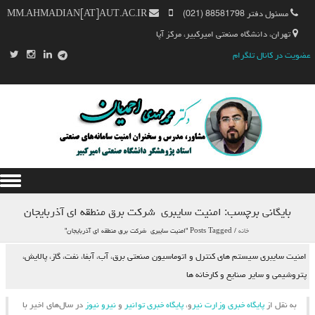
مسئول دفتر 88581798 (021)
MM.AHMADIAN[AT]AUT.AC.IR
تهران، دانشگاه صنعتی امیرکبیر، مرکز آپا
عضویت در کانال تلگرام
Skip to content
بایگانی برچسب:
امنیت سایبری شركت برق منطقه ای آذربایجان
خانه
/
Posts Tagged "امنیت سایبری شركت برق منطقه ای آذربایجان"
امنیت سایبری سیستم های کنترل و اتوماسیون صنعتی برق، آب، آبفا، نفت، گاز، پالایش،
پتروشیمی و سایر صنایع و کارخانه ها
به نقل از
پایگاه خبری وزارت نیر
و،
پایگاه خبری توانیر
و
نیرو نیوز
در سال‌های اخیر با