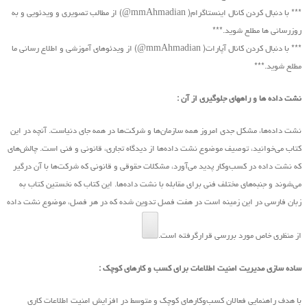
*** با دنبال کردن کانال اینستاگرام( mmAhmadian@) از مطالب تصویری و ویدئویی و به
روزرسانی ها مطلع شوید.***
*** با دنبال کردن کانال آپارات( mmAhmadian@) از ویدئوهای آموزشی و اطلاع رسانی ما
مطلع شوید.***
نشت داده ها و راههای جلوگیری از آن :
نشت داده‌ها، مشکل جدی امروز همه سازمان‌ها و شرکت‌ها در همه جای دنیاست. آنچه در این
کتاب ‌می‌خوانید، توصیف موضوع نشت داده‌ها از دیدگاه تجاری، قانونی و فنی است. چالش‌های
که نشت داده در کسب‌و‌کار پدید ‌می‌آورد، مشکلات حقوقی و قانونی که شرکت‌ها با آن درگیر
‌می‌شوند و جنبه‌های مختلف فنی برای مقابله با نشت داده‌ها. این کتاب که نخستین کتاب به
زبان فارسی در این زمینه است در هفت فصل تدوین شده که در هر فصل، موضوع نشت داده
از منظری خاص مورد بررسی قرارگرفته است.
ساده سازی مدیریت امنیت اطلاعات برای کسب و کارهای کوچک :
با هدف راهنمایی فعالان کسب‌وکارهای کوچک و متوسط در افزایش امنیت اطلاعات کاری