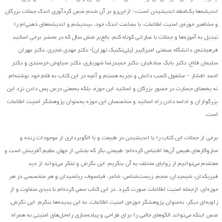
اندیشه‌ها یک‌لحظه اندیشیدن است»؛ ازاین‌رو بر آن شدم ضمن گردآوری اندک جملات بزرگان
و مشاهیر حوزه‌ی امنیت اطلاعات، با بضاعت اندک خود، بیندیشم و اندیشه‌های ذهنی‌ام را
تبدیل به آموزه‌ها و جملات یا عباراتی کوتاه کنم. بالغ‌بر شش سال که در محضر برخی اساتید
فرهیخته‌ی دانشگاه صنعتی امیرکبیر (پلی‌تکنیک تهران)- دکتر مهدی شجری، دکتر مهران
سلیمان فلاح، دکتر بابک صادقیان، دکتر حمیدرضا شهریاری، دکتر سیاوش خرسندی و دکتر
احمد افشار – مشغول کسب دانش و تجربه هستم و آنچه در این کتاب به قلم خود نوشته‌ام،
نه به‌معنای جسارت در حضور بزرگان و اساتید این حوزه، بلکه به‌معنی درس پس دادن نزد این
بزرگواران و ادامه دادن راه اساتید و متخصصان این حوزه به‌عنوان پژوهشگر امنیت اطلاعات
است.
برخی از جملات این کتاب را با اندیشیدن در طبیعت و با الگوبرداری از موجودات زنده و
سازوکارهای طبیعی آن‌ها اقتباس کرده‌ام؛ طبیعتی بکر که بخشی از جهان عظیم آفرینش است و
معتقدم می‌توانیم از زوایای مختلف به آن بنگریم. این نگرش و تفکر می‌تواند از دید
فیزیکدان، شیمیدان، منجم، زیست‌شناس، شاعر، فیلسوف، ریاضیدان و هر متخصصی در هر
حوزه‌ای، ازجمله امنیت اطلاعات صورت گیرد. در این کتاب سعی کرده‌ام با دیدی متفاوت و از
زاویه‌ای دیگر، به‌عنوان پژوهشگر حوزه‌ی امنیت اطلاعات، به این پدیده‌ها بنگرم. این نگرش،
ضمن اینکه می‌تواند الگوهای جالبی را برای طراحی و پیاده‌سازی راه‌حل‌های امنیتی به همراه