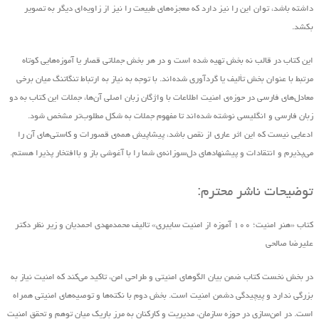
داشته باشد، توان این را نیز دارد که معجزه‌های طبیعت را نیز از زاویه‌ای دیگر به تصویر
بکشد.
این کتاب در قالب نه بخش تهیه ‌شده است و در هر بخش جملاتی قصار یا آموزه‌هایی کوتاه
مرتبط با عنوان بخش تألیف یا گردآوری شده‌اند. با توجه به نیاز به ارتباط تنگاتنگ میان برخی
معادل‌های فارسی در حوزه‌ی امنیت اطلاعات با واژگان زبان اصلی آن‌ها، جملات این کتاب به دو
زبان فارسی و انگلیسی نوشته شده‌اند تا مفهوم جملات به شکل مطلوب‌تر مشخص شود.
ادعایی نیست که این اثر عاری از نقص باشد، پیشاپیش همه‌ی قصورات و کاستی‌های آن را
می‌پذیرم و انتقادات و پیشنهاد‌های د‌ل‌سوزانه‌ی شما را با آغوشی باز و باافتخار پذیرا هستم.
توضیحات ناشر محترم:
کتاب «هنر امنیت؛ ۱۰۰ آموزه از امنیت سایبری» تالیف محمدمهدی احمدیان و زیر نظر دکتر
علیرضا صالحی
در بخش نخست کتاب ضمن بیان الگوهای امنیتی و طراحی امن، تاکید می‌کند که امنیت نیاز به
بزرگی ندارد و پیچیدگی دشمن امنیت است. بخش دوم با نکته‌ها و توصیه‌های امنیتی همراه
است. در امن‌سازی در حوزه‌ سازمان، مدیریت و کارکنان به مرز باریک میان توهم و تحقق امنیت