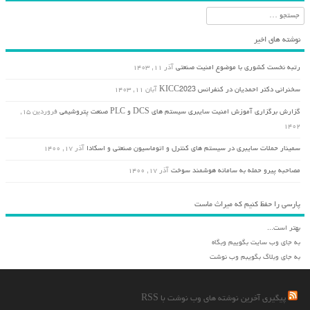
جستجو
نوشته های اخیر
رتبه نخست کشوری با موضوع امنیت صنعتی
آذر ۱۱, ۱۴۰۳
سخنرانی دکتر احمدیان در کنفرانس KICC2023
آبان ۱۱, ۱۴۰۳
گزارش برگزاری آموزش امنیت سایبری سیستم های DCS و PLC صنعت پتروشیمی
فروردین ۱۵,
۱۴۰۲
سمینار حملات سایبری در سیستم های کنترل و اتوماسیون صنعتی و اسکادا
آذر ۱۷, ۱۴۰۰
مصاحبه پیرو حمله به سامانه هوشمند سوخت
آذر ۱۷, ۱۴۰۰
پارسی را حفظ کنیم که میراث ماست
بهتر است...
به جای وب سایت بگوییم وبگاه
به جای وبلاگ بگویبم وب نوشت
پیگیری آخرین نوشته های وب نوشت با RSS