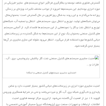
گسترش فناوری شاهد توسعه و به‌کارگیری فراگیر انواع
سیستم ‌های
سایبر-فیزیکی
در
حوزه انرژی بوده‌ایم. این
سیستم‌ها
امروزه از جوانب مختلف تأثیرات ویژه‌ای بر زندگی
روزانه ما می‌گذارند و این روند به شکل روزافزون در حال گسترش است؛ به‌عنوان‌مثال
می‌توان شبکه‌های تولید، توزیع و انتقال برق،
سیستم ‌های
انتقال و تصفیه آب، شبکه‌های
توزیع و انتقال نفت و گاز را نمونه‌هایی از این
سیستم
‌ها قلمداد کرد. از آنجایی
سیستم
‌های کنترل صنعتی به‌عنوان یک نوع از این سیستم‌ها به شکل گسترده در زیرساخت‌های
حیاتی کشورها مورداستفاده قرار می‌گیرد، انتظار می‌رود مقوله امن‌‌ سازی سایبری در آن‌ها
بسیار جدی گرفته شود.
امنسازی سایبری سیستمهای کنترل صنعتی و اسکادا
امنیت سایبری حوزه انرژی در زیرساخت‌های حیاتی کشور بسیار اهمیت دارد و ضامن
پایداری و تاب‌آوری شبکه برق، آب، گاز و غیره می‌باشد و حتی در شرایط همه‌گیری ویروس
کووید ۱۹ نیز از اهمیت آن کاسته نمی‌شود.
ازاین‌رو،
مرکز توسعه فناوری امنیت
اطلاعات، ارتباطات و تجهیزات صنعت برق (پژوهشگاه نیرو)
سمینار آموزشی تخصصی با