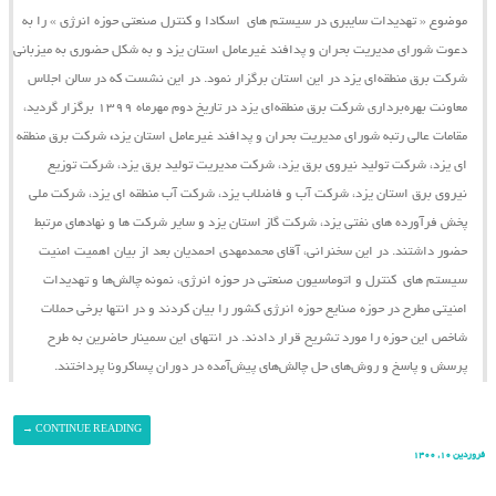
موضوع « تهدیدات سایبری در سیستم ‌های اسکادا و کنترل صنعتی حوزه انرژی » را به
دعوت شورای مدیریت بحران و پدافند غیرعامل استان یزد و به شکل حضوری به میزبانی
شرکت برق منطقه‌ای یزد در این استان برگزار نمود. در این نشست که در سالن اجلاس
معاونت بهره‌برداری شرکت برق منطقه‌ای یزد در تاریخ دوم مهرماه ۱۳۹۹ برگزار گردید،
مقامات عالی رتبه شورای مدیریت بحران و پدافند غیرعامل استان یزد
،
شرکت برق منطقه
ای یزد، شرکت تولید نیروی برق یزد، شرکت مدیریت تولید برق یزد، شرکت توزیع
نیروی برق استان یزد، شرکت آب و فاضلاب یزد، شرکت آب منطقه ای یزد، شرکت ملی
پخش فرآورده های نفتی یزد، شرکت گاز استان یزد و سایر شرکت ها و نهادهای مرتبط
حضور داشتند. در این سخنرانی، آقای محمدمهدی احمدیان بعد از بیان اهمیت امنیت
سیستم ‌های کنترل و اتوماسیون صنعتی در حوزه انرژی، نمونه چالش‌ها و تهدیدات
امنیتی مطرح در حوزه صنایع حوزه انرژی کشور را بیان کردند و در انتها برخی حملات
شاخص این حوزه را مورد تشریح قرار دادند. در انتهای این سمینار حاضرین به طرح
پرسش و پاسخ و روش‌های حل چالش‌های پیش‌آمده در دوران پساکرونا پرداختند.
→
CONTINUE READING
فروردین ۱۰, ۱۴۰۰