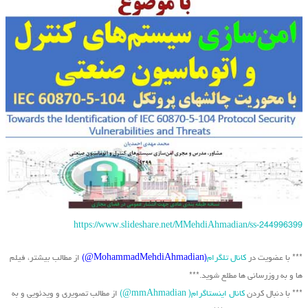
https://www.slideshare.net/MMehdiAhmadian/ss-244996399
*** با عضویت در
کانال تلگرام
(MohammadMehdiAhmadian@)
از مطالب بیشتر، فیلم
ها و به روزرسانی ها مطلع شوید.***
*** با دنبال کردن
کانال اینستاگرام( mmAhmadian@)
از مطالب تصویری و ویدئویی و به