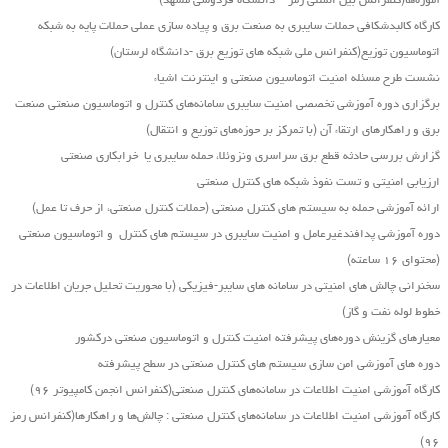
آموزه‌ها(کنفرانس بین المللی رمز – دانشگاه فردوسی مشهد)
کارگاه کالبدشکافی حملات سایبری به صنعت برق و پیاده سازی عملی حملات پایه به شبکه
اتوماسیون توزیع(کنفرانس ملی شبکه های توزیع برق -دانشگاه لرستان)
نشست طرح مسئله امنیت اتوماسیون صنعتی و اینترنت اشیاء
برگزاری دوره آموزشی تخصصی امنیت سایبری سامانه‌های کنترل و اتوماسیون صنعتی صنعت
برق و راهکارهای ارتقاء آن (با تمرکز بر حوزه‌های توزیع و انتقال)
گزارش بررسی حادثه قطع برق سراسری ونزوئلا، حمله سایبری یا خرابکاری صنعتی
ارزیابی امنیتی و تست نفوذ شبکه های کنترل صنعتی
ارائه آموزشی حمله به سیستم های کنترل صنعتی (حملات کنترل صنعتی، از حرف تا عمل)
دوره آموزشی پدافندغیرعامل و امنیت سایبری در سیستم های کنترل و اتوماسیون صنعتی
(محتوای ۱۶ ساعته)
سخنرانی چالش های امنیتی در سامانه های سایبر-فیزیکی (با محوریت تحلیل جریان اطلاعات در
خطوط لوله نفت و گاز)
معیارهای گزینش دوره‌های پیشرفته امنیت کنترل و اتوماسیون صنعتی درکشور
دوره های آموزشی امن سازی سیستم های کنترل صنعتی در سطح پیشرفته
کارگاه آموزشی امنیت اطلاعات در سامانه‌های کنترل صنعتی(کنفرانس انجمن کامپیوتر ۹۶)
کارگاه آموزشی امنیت اطلاعات در سامانه‌های کنترل صنعتی : چالش‌ها و راهکارها(کنفرانس رمز
۹۶)