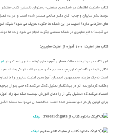
کتاب «امنیت اطلاعات در شبکه‌های صنعتی» به‌عنوان نخستین کتاب منتشر
توسط نشر سایبان و جناب آقای دکتر صالحی منتشر شده است و در ده فصل به 
های سازمانی دارد؟ امنیت در این شبکه ها چگونه تعریف می شود؟ شبکه اتوم
می گنجند؟ دفاع سایبری در شبکه صنعتی چگونه انجام می شود و ده ها موضوع 
کتاب هنر امنیت؛ ۱۰۰ آموزه از امنیت سایبری:
این کتاب در بردارنده جملات قصار و آموزه های کوتاه سایبری است و در
این
نکاتی ظریف و گاه نه‌چندان پیچیده جدی بگیریم و مواظب تاریکی‌ها باشیم. 
است نه یک هزینه. محمدمهدی احمدیان آموزه‌های امنیت سایبری را با تصا
به‌گفته گردآورنده اثر در پیشگفتار تمثیل کمک می‌کنند که حتی بتوان پیچید
استناد می‌کند که «تمثیل یکی از را ه‌های آموزش نیست؛ بلکه تنها راه آمو
برای اولین بار در دنیا منتشر شده است. علاقه‌مندان می‌توانند نسخه الکت
لینک دانلود کتاب از researchgate:
لینک
لینک دانلود کتاب از سایت ناشر محترم:
لینک