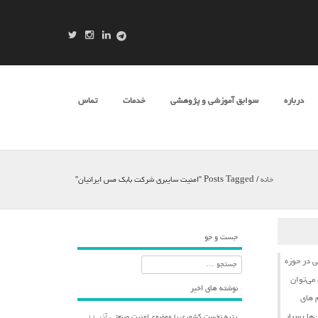
درباره
سوابق آموزشی و پژوهشی
خدمات
تماس
خانه
/
Posts Tagged "امنیت سایبری شرکت بابک مس ایرانیان"
جست و جو
ی
در حوزه
جستجو
می‌توان
نوشته های اخیر
‌های
‌ها بسیار
رتبه نخست کشوری با موضوع امنیت صنعتی
آذر ۱۱,