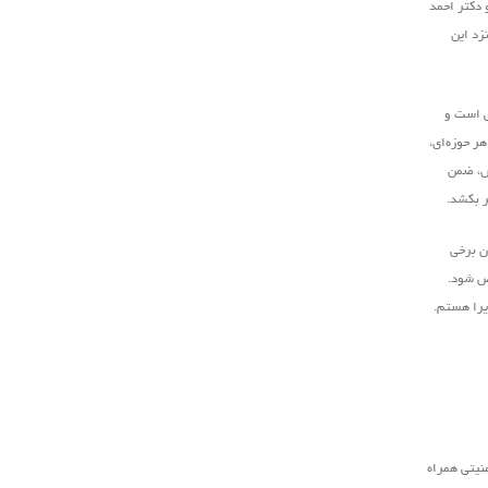
 دکتر احمد
زد این
ش است و
ر حوزه‌ای،
رش، ضمن
ر بکشد.
ان برخی
خص شود.
ذیرا هستم.
نیتی همراه