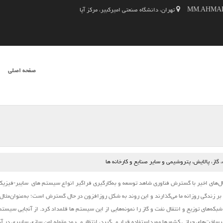
تهران، دانشگاه صنعتی امیرکبیر، مرکز آپا
SKIP TO CONTENT
صفحه اصلی
فهرست
از، پالایش، پتروشیمی و سایر صنایع و کارخانه ها
‌های اخیر با گسترش فناوری شاهد توسعه و به‌کارگیری فراگیر انواع
سیستم ‌های
سایبر-فیزیک
 بر زندگی روزانه ما می‌گذارند و این روند به شکل روزافزون در حال گسترش است؛ به‌عنوان‌مثال 
بکه‌های توزیع و انتقال نفت و گاز را نمونه‌هایی از این
سیستم
‌ها قلمداد کرد. از آنجایی
سیستم
خت‌های حیاتی کشورها مورداستفاده قرار می‌گیرد، انتظار می‌رود مقوله امن‌‌ سازی سایبری در آن