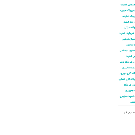
 همدان
,
امنیت
 نیروگاه جنوب
وگاه دماوند
,
اه سد شهید
وگاه سیکل
خرم‌آباد
,
امنیت
سیکل ترکیبی
 سایبری
ه شهید بسطامی
ح
,
امنیت
ی نیروگاه غرب
نیت سایبری
اه گازی دورود
,
گاه گازی کنگان
,
ری نیروگاه
 جمهوری
 امنیت سایبری
عتی
تعددی قرار