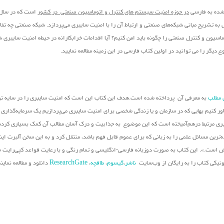
 شده به فارسی
در حوزه امنیت سیستم های کنترل و اتوماسیون صنعتی در کشور
تشریح مبانی شبکه‌های صنعتی و ارتباط آن را با امنیت سایبری می‌پردازد. شبکه صنعتی چه تفاو
اسیون و کنترل صنعتی را چگونه باید امن کنیم؟ آیا اقدامات خرابکارانه در حیطه امنیت سایبری 
دیگر را می توانید در اولین کتاب فارسی در این زمینه مطالعه نمایید.
 مطلب
به معرفی آن پرداخته شده است.هدف این کتاب این است که امنیت سایبری را در سایه تو
باور کنیم بهایی که در سازمان و یا زندگی شخصی برای امنیت سایبری می‌پردازیم یک سرمایه‌گذاری
ویری مرتبط درهم‌آمیخته است که این موضوع به جذابیت و درک آسان مطالب آن کمک بسیاری کرد
ه‌ترین مسائل علمی را به زبانی که برای عموم قابل فهم باشد، منتقل کرد و به این سخن آلبرت ای
زش است.». این کتاب به صورت دوزبانه فارسی-انگلیسی و تمام رنگی و با رعایت قواعد کپی‌رایت بی
رونیکی کتاب را به رایگان از وب‌سایت
ناشر
،
گیسوم
،
طاقچه
،
ResearchGate
دانلود و مطالعه نمایند