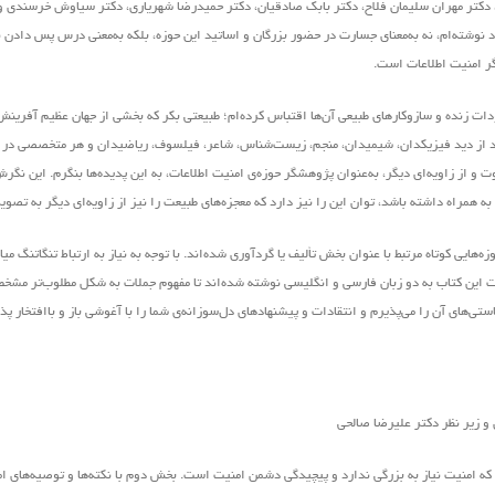
 دکتر مهران سلیمان فلاح، دکتر بابک صادقیان، دکتر حمیدرضا شهریاری، دکتر سیاوش خرسندی و
وشته‌ام، نه به‌معنای جسارت در حضور بزرگان و اساتید این حوزه، بلکه به‌معنی درس پس دادن ن
گر امنیت اطلاعات است.
ودات زنده و سازوکارهای طبیعی آن‌ها اقتباس کرده‌ام؛ طبیعتی بکر که بخشی از جهان عظیم آفرین
واند از دید فیزیکدان، شیمیدان، منجم، زیست‌شناس، شاعر، فیلسوف، ریاضیدان و هر متخصصی در ه
 و از زاویه‌ای دیگر، به‌عنوان پژوهشگر حوزه‌ی امنیت اطلاعات، به این پدیده‌ها بنگرم. این نگ
ی به همراه داشته باشد، توان این را نیز دارد که معجزه‌های طبیعت را نیز از زاویه‌ای دیگر به تصوی
هایی کوتاه مرتبط با عنوان بخش تألیف یا گردآوری شده‌اند. با توجه به نیاز به ارتباط تنگاتنگ می
ملات این کتاب به دو زبان فارسی و انگلیسی نوشته شده‌اند تا مفهوم جملات به شکل مطلوب‌تر مش
های آن را می‌پذیرم و انتقادات و پیشنهاد‌های د‌ل‌سوزانه‌ی شما را با آغوشی باز و باافتخار پ
ه امنیت نیاز به بزرگی ندارد و پیچیدگی دشمن امنیت است. بخش دوم با نکته‌ها و توصیه‌های ام