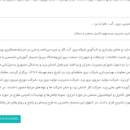
ازی سایبری سیستمهای کنترل صنعتی و اسکادا
رد و ضامن پایداری و تاب‌آوری شبکه برق، آب، گاز و غیره می‌باشد و حتی در شرایط همه‌گیری و
ی امنیت اطلاعات، ارتباطات و تجهیزات صنعت برق (پژوهشگاه نیرو)
سمینار آموزشی تخصصی با م
 را به دعوت شورای مدیریت بحران و پدافند غیرعامل استان یزد و به شکل حضوری به میزبانی 
منطقه‌ای یزد در این استان برگزار نمود. در این نشست که در سالن اجلاس معاونت بهره‌برداری شرکت برق منطقه‌ای یزد 
ی یزد، شرکت تولید نیروی برق یزد، شرکت مدیریت تولید برق یزد، شرکت توزیع نیروی برق است
ده های نفتی یزد، شرکت گاز استان یزد و سایر شرکت ها و نهادهای مرتبط حضور داشتند. در ا
ی کنترل و اتوماسیون صنعتی در حوزه انرژی، نمونه چالش‌ها و تهدیدات امنیتی مطرح در حوزه ص
مورد تشریح قرار دادند. در انتهای این سمینار حاضرین به طرح پرسش و پاسخ و روش‌های حل چال
NUE READING