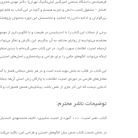
فرهیخته‌ی دانشگاه صنعتی امیرکبیر (پلی‌تکنیک تهران)- دکتر مهدی شجری،
افشار – مشغول کسب دانش و تجربه هستم و آنچه در این کتاب به قلم خود ن
بزرگواران و ادامه دادن راه اساتید و متخصصان این حوزه به‌عنوان پژوهش
برخی از جملات این کتاب را با اندیشیدن در طبیعت و با الگوبرداری از موج
معتقدم می‌توانیم از زوایای مختلف به آن بنگریم. این نگرش و تفکر می‌ت
ازجمله امنیت اطلاعات صورت گیرد. در این کتاب سعی کرده‌ام با دیدی متفاوت
اینکه می‌تواند الگوهای جالبی را برای طراحی و پیاده‌سازی راه‌حل‌های امنیت
این کتاب در قالب نه بخش تهیه ‌شده است و در هر بخش جملاتی قصار یا آموزه‌
معادل‌های فارسی در حوزه‌ی امنیت اطلاعات با واژگان زبان اصلی آن‌ها، ج
ادعایی نیست که این اثر عاری از نقص باشد، پیشاپیش همه‌ی قصورات و کاستی‌
توضیحات ناشر محترم:
کتاب «هنر امنیت؛ ۱۰۰ آموزه از امنیت سایبری» تالیف محمدمهدی احمدیان و زیر نظر دکتر علیرضا صالحی
در بخش نخست کتاب ضمن بیان الگوهای امنیتی و طراحی امن، تاکید می‌کند ک