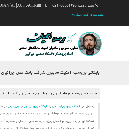
مسئول دفتر 88581798 (021)
MM.AHMADIAN[AT]AUT.AC.IR
عضویت در کانال تلگرام
بایگانی برچسب:
امنیت سایبری شرکت بابک مس ایرانیان
امنیت سایبری سیستم های کنترل و اتوماسیون صنعتی برق، آب، آبفا، نفت، گ
به نقل از
پایگاه خبری وزارت نیر
و،
پایگاه خبری توانیر
و
نیرو نیوز
در سال
انرژی بوده‌ایم. این
سیستم‌ها
امروزه از جوانب مختلف تأثیرات ویژه‌ای
شبکه‌های تولید، توزیع و انتقال برق،
سیستم ‌های
انتقال و تصفیه آب، ش
کنترل صنعتی به‌عنوان یک نوع از این سیستم‌ها به شکل گسترده در زیرسا