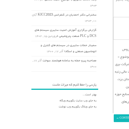
۱۴۰۳
سخنرانی دکتر احمدیان در کنفرانس KICC2023
آبان
۱۱, ۱۴۰۳
گزارش برگزاری آموزش امنیت سایبری سیستم های
DCS و PLC صنعت پتروشیمی
فروردین ۱۵, ۱۴۰۲
سمینار حملات سایبری در سیستم های کنترل و
یروس
اتوماسیون صنعتی و اسکادا
آذر ۱۷, ۱۴۰۰
وضوع «
مصاحبه پیرو حمله به سامانه هوشمند سوخت
آذر ۱۷,
شرکت برق
۱۴۰۰
در تاریخ دوم مهرماه ۱۳۹۹ برگزار گردید، مقامات عالی رتبه
ان یزد،
پارسی را حفظ کنیم که میراث ماست
ین
نایع حوزه
بهتر است...
به جای وب سایت بگوییم وبگاه
ش‌های
به جای وبلاگ بگویبم وب نوشت
→
CONTI