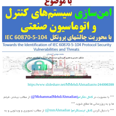
https://www.slideshare.net/MMehdiAhmadian/ss-244996399
*** با عضویت در
کانال تلگرام
(MohammadMehdiAhmadian@)
از مطالب بیشتر، فیلم
ها و به روزرسانی ها مطلع شوید.***
*** با دنبال کردن
کانال اینستاگرام( mmAhmadian@)
از مطالب تصویری و ویدئویی و به