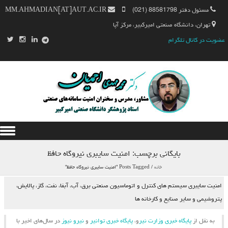
مسئول دفتر 88581798 (021)
MM.AHMADIAN[AT]AUT.AC.IR
تهران، دانشگاه صنعتی امیرکبیر، مرکز آپا
عضویت در کانال تلگرام
Skip to content
بایگانی برچسب:
امنیت سایبری نیروگاه حافظ
خانه
/
Posts Tagged "امنیت سایبری نیروگاه حافظ"
امنیت سایبری سیستم های کنترل و اتوماسیون صنعتی برق، آب، آبفا، نفت، گاز، پالایش،
پتروشیمی و سایر صنایع و کارخانه ها
به نقل از
پایگاه خبری وزارت نیر
و،
پایگاه خبری توانیر
و
نیرو نیوز
در سال‌های اخیر با