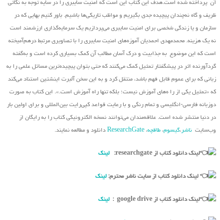
آن پرداخته شده است.هدف این کتاب این است که امنیت سایبری را در سایه توجه به نکاتی
ظریف و گاه نه‌چندان پیچیده جدی بگیریم و مواظب تاریکی‌ها باشیم. باور کنیم بهایی که در
سازمان و یا زندگی شخصی برای امنیت سایبری می‌پردازیم یک سرمایه‌گذاری ارزشمند است
نه یک هزینه. محمدمهدی احمدیان آموزه‌های امنیت سایبری را با تصاویری مرتبط درهم‌آمیخته
است که این موضوع به جذابیت و درک آسان مطالب آن کمک بسیاری کرده است و به‌گفته
گردآورنده اثر در پیشگفتار تمثیل کمک می‌کنند که حتی بتوان پیچیده‌ترین مسائل علمی را به
زبانی که برای عموم قابل فهم باشد، منتقل کرد و به این سخن آلبرت اینشتین استناد می‌کند
که «تمثیل یکی از را ه‌های آموزش نیست؛ بلکه تنها راه آموزش است.». این کتاب به صورت
دوزبانه فارسی-انگلیسی و تمام رنگی و با رعایت قواعد کپی‌رایت بین‌المللی و برای اولین بار
در دنیا منتشر شده است. علاقه‌مندان می‌توانند نسخه الکترونیکی کتاب را به رایگان از
وب‌سایت
ناشر
،
گیسوم
،
طاقچه
،
ResearchGate
دانلود و مطالعه نمایند.
لینک دانلود کتاب از researchgate:
لینک
لینک دانلود کتاب از سایت ناشر محترم:
لینک
لینک دانلود کتاب از google drive :
لینک