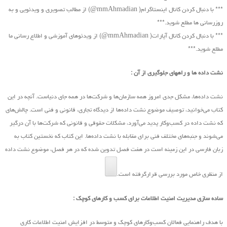
*** با دنبال کردن کانال اینستاگرام( mmAhmadian@) از مطالب تصویری و ویدئویی و به
روزرسانی ها مطلع شوید.***
*** با دنبال کردن کانال آپارات( mmAhmadian@) از ویدئوهای آموزشی و اطلاع رسانی ما
مطلع شوید.***
نشت داده ها و راههای جلوگیری از آن :
نشت داده‌ها، مشکل جدی امروز همه سازمان‌ها و شرکت‌ها در همه جای دنیاست. آنچه در این
کتاب ‌می‌خوانید، توصیف موضوع نشت داده‌ها از دیدگاه تجاری، قانونی و فنی است. چالش‌های
که نشت داده در کسب‌و‌کار پدید ‌می‌آورد، مشکلات حقوقی و قانونی که شرکت‌ها با آن درگیر
‌می‌شوند و جنبه‌های مختلف فنی برای مقابله با نشت داده‌ها. این کتاب که نخستین کتاب به
زبان فارسی در این زمینه است در هفت فصل تدوین شده که در هر فصل، موضوع نشت داده
از منظری خاص مورد بررسی قرارگرفته است.
ساده سازی مدیریت امنیت اطلاعات برای کسب و کارهای کوچک :
با هدف راهنمایی فعالان کسب‌وکارهای کوچک و متوسط در افزایش امنیت اطلاعات کاری