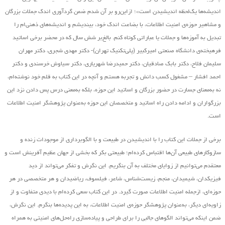
اندیشه‌ها یک‌لحظه اندیشیدن است»؛ ازاین‌رو بر آن شدم ضمن گردآوری اندک جملات بزرگان
و مشاهیر حوزه‌ی امنیت اطلاعات، با بضاعت اندک خود، بیندیشم و اندیشه‌های ذهنی‌ام را
تبدیل به آموزه‌ها و جملات یا عباراتی کوتاه کنم. بالغ‌بر شش سال که در محضر برخی اساتید
فرهیخته‌ی دانشگاه صنعتی امیرکبیر (پلی‌تکنیک تهران)- دکتر مهدی شجری، دکتر مهران
سلیمان فلاح، دکتر بابک صادقیان، دکتر حمیدرضا شهریاری، دکتر سیاوش خرسندی و دکتر
احمد افشار – مشغول کسب دانش و تجربه هستم و آنچه در این کتاب به قلم خود نوشته‌ام،
نه به‌معنای جسارت در حضور بزرگان و اساتید این حوزه، بلکه به‌معنی درس پس دادن نزد این
بزرگواران و ادامه دادن راه اساتید و متخصصان این حوزه به‌عنوان پژوهشگر امنیت اطلاعات
است.
برخی از جملات این کتاب را با اندیشیدن در طبیعت و با الگوبرداری از موجودات زنده و
سازوکارهای طبیعی آن‌ها اقتباس کرده‌ام؛ طبیعتی بکر که بخشی از جهان عظیم آفرینش است و
معتقدم می‌توانیم از زوایای مختلف به آن بنگریم. این نگرش و تفکر می‌تواند از دید
فیزیکدان، شیمیدان، منجم، زیست‌شناس، شاعر، فیلسوف، ریاضیدان و هر متخصصی در هر
حوزه‌ای، ازجمله امنیت اطلاعات صورت گیرد. در این کتاب سعی کرده‌ام با دیدی متفاوت و از
زاویه‌ای دیگر، به‌عنوان پژوهشگر حوزه‌ی امنیت اطلاعات، به این پدیده‌ها بنگرم. این نگرش،
ضمن اینکه می‌تواند الگوهای جالبی را برای طراحی و پیاده‌سازی راه‌حل‌های امنیتی به همراه