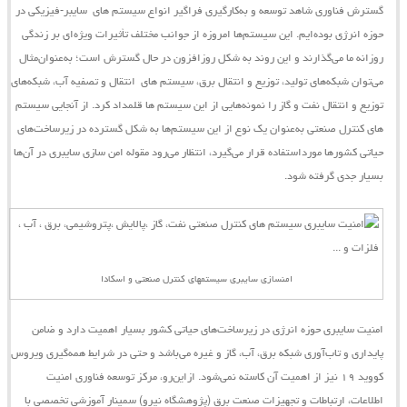
گسترش فناوری شاهد توسعه و به‌کارگیری فراگیر انواع
سیستم ‌های
سایبر-فیزیکی
در
حوزه انرژی بوده‌ایم. این
سیستم‌ها
امروزه از جوانب مختلف تأثیرات ویژه‌ای بر زندگی
روزانه ما می‌گذارند و این روند به شکل روزافزون در حال گسترش است؛ به‌عنوان‌مثال
می‌توان شبکه‌های تولید، توزیع و انتقال برق،
سیستم ‌های
انتقال و تصفیه آب، شبکه‌های
توزیع و انتقال نفت و گاز را نمونه‌هایی از این
سیستم
‌ها قلمداد کرد. از آنجایی
سیستم
‌های کنترل صنعتی به‌عنوان یک نوع از این سیستم‌ها به شکل گسترده در زیرساخت‌های
حیاتی کشورها مورداستفاده قرار می‌گیرد، انتظار می‌رود مقوله امن‌‌ سازی سایبری در آن‌ها
بسیار جدی گرفته شود.
امنسازی سایبری سیستمهای کنترل صنعتی و اسکادا
امنیت سایبری حوزه انرژی در زیرساخت‌های حیاتی کشور بسیار اهمیت دارد و ضامن
پایداری و تاب‌آوری شبکه برق، آب، گاز و غیره می‌باشد و حتی در شرایط همه‌گیری ویروس
کووید ۱۹ نیز از اهمیت آن کاسته نمی‌شود.
ازاین‌رو،
مرکز توسعه فناوری امنیت
اطلاعات، ارتباطات و تجهیزات صنعت برق (پژوهشگاه نیرو)
سمینار آموزشی تخصصی با