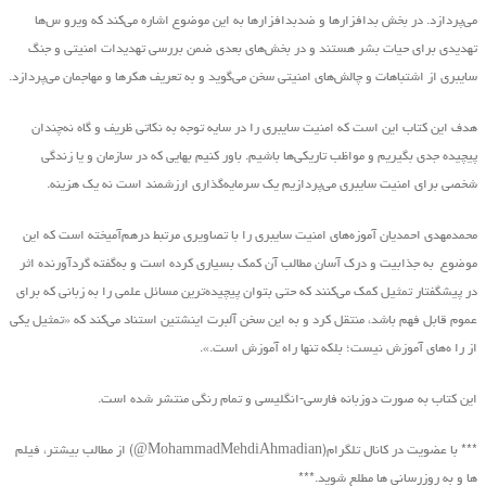
می‌پردازد. در بخش بدافزارها و ضدبدافزارها به این موضوع اشاره می‌کند که ویرو س‌ها
تهدیدی برای حیات بشر هستند و در بخش‌های بعدی ضمن بررسی تهدیدات امنیتی و جنگ
سایبری از اشتباهات و چالش‌های امنیتی سخن می‌گوید و به تعریف هکرها و مهاجمان می‌پردازد.
هدف این کتاب این است که امنیت سایبری را در سایه توجه به نکاتی ظریف و گاه نه‌چندان
پیچیده جدی بگیریم و مواظب تاریکی‌ها باشیم. باور کنیم بهایی که در سازمان و یا زندگی
شخصی برای امنیت سایبری می‌پردازیم یک سرمایه‌گذاری ارزشمند است نه یک هزینه.
محمدمهدی احمدیان آموزه‌های امنیت سایبری را با تصاویری مرتبط درهم‌آمیخته است که این
موضوع به جذابیت و درک آسان مطالب آن کمک بسیاری کرده است و به‌گفته گردآورنده اثر
در پیشگفتار تمثیل کمک می‌کنند که حتی بتوان پیچیده‌ترین مسائل علمی را به زبانی که برای
عموم قابل فهم باشد، منتقل کرد و به این سخن آلبرت اینشتین استناد می‌کند که «تمثیل یکی
از را ه‌های آموزش نیست؛ بلکه تنها راه آموزش است.».
این کتاب به صورت دوزبانه فارسی-انگلیسی و تمام رنگی منتشر شده است.
*** با عضویت در کانال تلگرام(MohammadMehdiAhmadian@) از مطالب بیشتر، فیلم
ها و به روزرسانی ها مطلع شوید.***