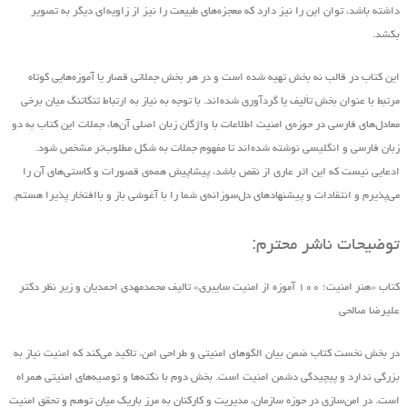
داشته باشد، توان این را نیز دارد که معجزه‌های طبیعت را نیز از زاویه‌ای دیگر به تصویر
بکشد.
این کتاب در قالب نه بخش تهیه ‌شده است و در هر بخش جملاتی قصار یا آموزه‌هایی کوتاه
مرتبط با عنوان بخش تألیف یا گردآوری شده‌اند. با توجه به نیاز به ارتباط تنگاتنگ میان برخی
معادل‌های فارسی در حوزه‌ی امنیت اطلاعات با واژگان زبان اصلی آن‌ها، جملات این کتاب به دو
زبان فارسی و انگلیسی نوشته شده‌اند تا مفهوم جملات به شکل مطلوب‌تر مشخص شود.
ادعایی نیست که این اثر عاری از نقص باشد، پیشاپیش همه‌ی قصورات و کاستی‌های آن را
می‌پذیرم و انتقادات و پیشنهاد‌های د‌ل‌سوزانه‌ی شما را با آغوشی باز و باافتخار پذیرا هستم.
توضیحات ناشر محترم:
کتاب «هنر امنیت؛ ۱۰۰ آموزه از امنیت سایبری» تالیف محمدمهدی احمدیان و زیر نظر دکتر
علیرضا صالحی
در بخش نخست کتاب ضمن بیان الگوهای امنیتی و طراحی امن، تاکید می‌کند که امنیت نیاز به
بزرگی ندارد و پیچیدگی دشمن امنیت است. بخش دوم با نکته‌ها و توصیه‌های امنیتی همراه
است. در امن‌سازی در حوزه‌ سازمان، مدیریت و کارکنان به مرز باریک میان توهم و تحقق امنیت