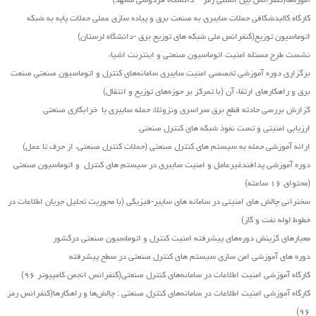
آموزه‌ها(کنفرانس بین المللی رمز – دانشگاه فردوسی مشهد)
کارگاه کالبدشکافی حملات سایبری به صنعت برق و پیاده سازی عملی حملات پایه به شبکه
اتوماسیون توزیع(کنفرانس ملی شبکه های توزیع برق -دانشگاه لرستان)
نشست طرح مسئله امنیت اتوماسیون صنعتی و اینترنت اشیاء
برگزاری دوره آموزشی تخصصی امنیت سایبری سامانه‌های کنترل و اتوماسیون صنعتی صنعت
برق و راهکارهای ارتقاء آن (با تمرکز بر حوزه‌های توزیع و انتقال)
گزارش بررسی حادثه قطع برق سراسری ونزوئلا، حمله سایبری یا خرابکاری صنعتی
ارزیابی امنیتی و تست نفوذ شبکه های کنترل صنعتی
ارائه آموزشی حمله به سیستم های کنترل صنعتی (حملات کنترل صنعتی، از حرف تا عمل)
دوره آموزشی پدافندغیرعامل و امنیت سایبری در سیستم های کنترل و اتوماسیون صنعتی
(محتوای ۱۶ ساعته)
سخنرانی چالش های امنیتی در سامانه های سایبر-فیزیکی (با محوریت تحلیل جریان اطلاعات در
خطوط لوله نفت و گاز)
معیارهای گزینش دوره‌های پیشرفته امنیت کنترل و اتوماسیون صنعتی درکشور
دوره های آموزشی امن سازی سیستم های کنترل صنعتی در سطح پیشرفته
کارگاه آموزشی امنیت اطلاعات در سامانه‌های کنترل صنعتی(کنفرانس انجمن کامپیوتر ۹۶)
کارگاه آموزشی امنیت اطلاعات در سامانه‌های کنترل صنعتی : چالش‌ها و راهکارها(کنفرانس رمز
۹۶)