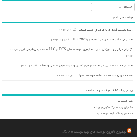
جستجو
نوشته های اخیر
رتبه نخست کشوری با موضوع امنیت صنعتی
آذر ۱۱, ۱۴۰۳
سخنرانی دکتر احمدیان در کنفرانس KICC2023
آبان ۱۱, ۱۴۰۳
گزارش برگزاری آموزش امنیت سایبری سیستم های DCS و PLC صنعت پتروشیمی
فروردین ۱۵,
۱۴۰۲
سمینار حملات سایبری در سیستم های کنترل و اتوماسیون صنعتی و اسکادا
آذر ۱۷, ۱۴۰۰
مصاحبه پیرو حمله به سامانه هوشمند سوخت
آذر ۱۷, ۱۴۰۰
پارسی را حفظ کنیم که میراث ماست
بهتر است...
به جای وب سایت بگوییم وبگاه
به جای وبلاگ بگویبم وب نوشت
پیگیری آخرین نوشته های وب نوشت با RSS