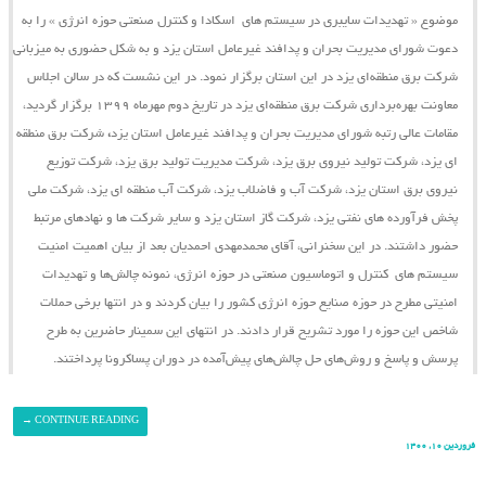
موضوع « تهدیدات سایبری در سیستم ‌های اسکادا و کنترل صنعتی حوزه انرژی » را به
دعوت شورای مدیریت بحران و پدافند غیرعامل استان یزد و به شکل حضوری به میزبانی
شرکت برق منطقه‌ای یزد در این استان برگزار نمود. در این نشست که در سالن اجلاس
معاونت بهره‌برداری شرکت برق منطقه‌ای یزد در تاریخ دوم مهرماه ۱۳۹۹ برگزار گردید،
مقامات عالی رتبه شورای مدیریت بحران و پدافند غیرعامل استان یزد
،
شرکت برق منطقه
ای یزد، شرکت تولید نیروی برق یزد، شرکت مدیریت تولید برق یزد، شرکت توزیع
نیروی برق استان یزد، شرکت آب و فاضلاب یزد، شرکت آب منطقه ای یزد، شرکت ملی
پخش فرآورده های نفتی یزد، شرکت گاز استان یزد و سایر شرکت ها و نهادهای مرتبط
حضور داشتند. در این سخنرانی، آقای محمدمهدی احمدیان بعد از بیان اهمیت امنیت
سیستم ‌های کنترل و اتوماسیون صنعتی در حوزه انرژی، نمونه چالش‌ها و تهدیدات
امنیتی مطرح در حوزه صنایع حوزه انرژی کشور را بیان کردند و در انتها برخی حملات
شاخص این حوزه را مورد تشریح قرار دادند. در انتهای این سمینار حاضرین به طرح
پرسش و پاسخ و روش‌های حل چالش‌های پیش‌آمده در دوران پساکرونا پرداختند.
→
CONTINUE READING
فروردین ۱۰, ۱۴۰۰