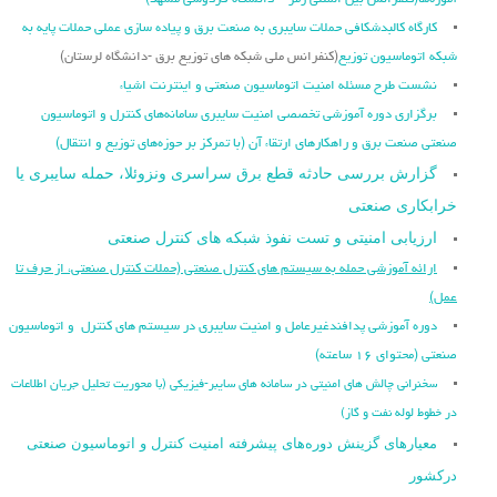
آموزه‌ها
(کنفرانس بین المللی رمز – دانشگاه فردوسی مشهد)
کارگاه کالبدشکافی حملات سایبری به صنعت برق و پیاده سازی عملی حملات پایه به
شبکه اتوماسیون توزیع
(کنفرانس ملی شبکه های توزیع برق -دانشگاه لرستان)
نشست طرح مسئله امنیت اتوماسیون صنعتی و اینترنت اشیاء
برگزاری دوره آموزشی تخصصی امنیت سایبری سامانه‌های کنترل و اتوماسیون
صنعتی صنعت برق و راهکارهای ارتقاء آن (با تمرکز بر حوزه‌های توزیع و انتقال)
گزارش بررسی حادثه قطع برق سراسری ونزوئلا، حمله سایبری یا
خرابکاری صنعتی
ارزیابی امنیتی و تست نفوذ شبکه های کنترل صنعتی
ارائه آموزشی حمله به سیستم های کنترل صنعتی (حملات کنترل صنعتی، از حرف تا
عمل)
دوره آموزشی پدافندغیرعامل و امنیت سایبری در سیستم های کنترل و اتوماسیون
صنعتی (محتوای ۱۶ ساعته)
سخنرانی چالش های امنیتی در سامانه های سایبر-فیزیکی (با محوریت تحلیل جریان اطلاعات
در خطوط لوله نفت و گاز)
معیارهای گزینش دوره‌های پیشرفته امنیت کنترل و اتوماسیون صنعتی
درکشور