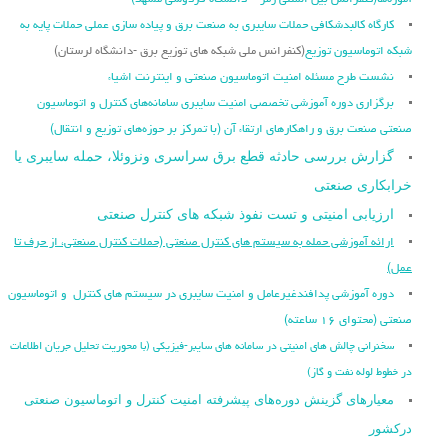
آموزه‌ها
(کنفرانس بین المللی رمز – دانشگاه فردوسی مشهد)
کارگاه کالبدشکافی حملات سایبری به صنعت برق و پیاده سازی عملی حملات پایه به
شبکه اتوماسیون توزیع
(کنفرانس ملی شبکه های توزیع برق -دانشگاه لرستان)
نشست طرح مسئله امنیت اتوماسیون صنعتی و اینترنت اشیاء
برگزاری دوره آموزشی تخصصی امنیت سایبری سامانه‌های کنترل و اتوماسیون
صنعتی صنعت برق و راهکارهای ارتقاء آن (با تمرکز بر حوزه‌های توزیع و انتقال)
گزارش بررسی حادثه قطع برق سراسری ونزوئلا، حمله سایبری یا
خرابکاری صنعتی
ارزیابی امنیتی و تست نفوذ شبکه های کنترل صنعتی
ارائه آموزشی حمله به سیستم های کنترل صنعتی (حملات کنترل صنعتی، از حرف تا
عمل)
دوره آموزشی پدافندغیرعامل و امنیت سایبری در سیستم های کنترل و اتوماسیون
صنعتی (محتوای ۱۶ ساعته)
سخنرانی چالش های امنیتی در سامانه های سایبر-فیزیکی (با محوریت تحلیل جریان اطلاعات
در خطوط لوله نفت و گاز)
معیارهای گزینش دوره‌های پیشرفته امنیت کنترل و اتوماسیون صنعتی
درکشور