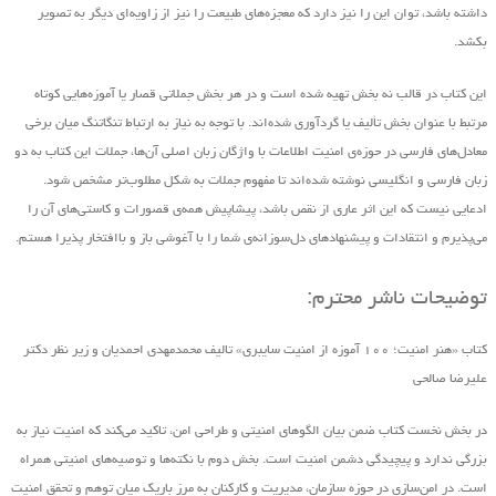
داشته باشد، توان این را نیز دارد که معجزه‌های طبیعت را نیز از زاویه‌ای دیگر به تصویر
بکشد.
این کتاب در قالب نه بخش تهیه ‌شده است و در هر بخش جملاتی قصار یا آموزه‌هایی کوتاه
مرتبط با عنوان بخش تألیف یا گردآوری شده‌اند. با توجه به نیاز به ارتباط تنگاتنگ میان برخی
معادل‌های فارسی در حوزه‌ی امنیت اطلاعات با واژگان زبان اصلی آن‌ها، جملات این کتاب به دو
زبان فارسی و انگلیسی نوشته شده‌اند تا مفهوم جملات به شکل مطلوب‌تر مشخص شود.
ادعایی نیست که این اثر عاری از نقص باشد، پیشاپیش همه‌ی قصورات و کاستی‌های آن را
می‌پذیرم و انتقادات و پیشنهاد‌های د‌ل‌سوزانه‌ی شما را با آغوشی باز و باافتخار پذیرا هستم.
توضیحات ناشر محترم:
کتاب «هنر امنیت؛ ۱۰۰ آموزه از امنیت سایبری» تالیف محمدمهدی احمدیان و زیر نظر دکتر
علیرضا صالحی
در بخش نخست کتاب ضمن بیان الگوهای امنیتی و طراحی امن، تاکید می‌کند که امنیت نیاز به
بزرگی ندارد و پیچیدگی دشمن امنیت است. بخش دوم با نکته‌ها و توصیه‌های امنیتی همراه
است. در امن‌سازی در حوزه‌ سازمان، مدیریت و کارکنان به مرز باریک میان توهم و تحقق امنیت