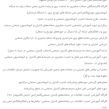
آموزه‌ها(کنفرانس بین المللی رمز – دانشگاه فردوسی مشهد)
کارگاه کالبدشکافی حملات سایبری به صنعت برق و پیاده سازی عملی حملات پایه به شبکه
اتوماسیون توزیع(کنفرانس ملی شبکه های توزیع برق -دانشگاه لرستان)
نشست طرح مسئله امنیت اتوماسیون صنعتی و اینترنت اشیاء
برگزاری دوره آموزشی تخصصی امنیت سایبری سامانه‌های کنترل و اتوماسیون صنعتی صنعت
برق و راهکارهای ارتقاء آن (با تمرکز بر حوزه‌های توزیع و انتقال)
گزارش بررسی حادثه قطع برق سراسری ونزوئلا، حمله سایبری یا خرابکاری صنعتی
ارزیابی امنیتی و تست نفوذ شبکه های کنترل صنعتی
ارائه آموزشی حمله به سیستم های کنترل صنعتی (حملات کنترل صنعتی، از حرف تا عمل)
دوره آموزشی پدافندغیرعامل و امنیت سایبری در سیستم های کنترل و اتوماسیون صنعتی
(محتوای ۱۶ ساعته)
سخنرانی چالش های امنیتی در سامانه های سایبر-فیزیکی (با محوریت تحلیل جریان اطلاعات در
خطوط لوله نفت و گاز)
معیارهای گزینش دوره‌های پیشرفته امنیت کنترل و اتوماسیون صنعتی درکشور
دوره های آموزشی امن سازی سیستم های کنترل صنعتی در سطح پیشرفته
کارگاه آموزشی امنیت اطلاعات در سامانه‌های کنترل صنعتی(کنفرانس انجمن کامپیوتر ۹۶)
کارگاه آموزشی امنیت اطلاعات در سامانه‌های کنترل صنعتی : چالش‌ها و راهکارها(کنفرانس رمز
۹۶)