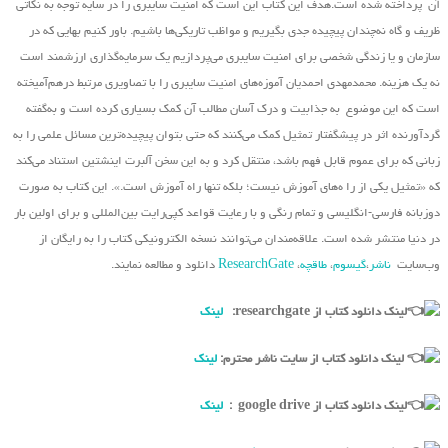
آن پرداخته شده است.هدف این کتاب این است که امنیت سایبری را در سایه توجه به نکاتی
ظریف و گاه نه‌چندان پیچیده جدی بگیریم و مواظب تاریکی‌ها باشیم. باور کنیم بهایی که در
سازمان و یا زندگی شخصی برای امنیت سایبری می‌پردازیم یک سرمایه‌گذاری ارزشمند است
نه یک هزینه. محمدمهدی احمدیان آموزه‌های امنیت سایبری را با تصاویری مرتبط درهم‌آمیخته
است که این موضوع به جذابیت و درک آسان مطالب آن کمک بسیاری کرده است و به‌گفته
گردآورنده اثر در پیشگفتار تمثیل کمک می‌کنند که حتی بتوان پیچیده‌ترین مسائل علمی را به
زبانی که برای عموم قابل فهم باشد، منتقل کرد و به این سخن آلبرت اینشتین استناد می‌کند
که «تمثیل یکی از را ه‌های آموزش نیست؛ بلکه تنها راه آموزش است.». این کتاب به صورت
دوزبانه فارسی-انگلیسی و تمام رنگی و با رعایت قواعد کپی‌رایت بین‌المللی و برای اولین بار
در دنیا منتشر شده است. علاقه‌مندان می‌توانند نسخه الکترونیکی کتاب را به رایگان از
وب‌سایت
ناشر
،
گیسوم
،
طاقچه
،
ResearchGate
دانلود و مطالعه نمایند.
لینک دانلود کتاب از researchgate:
لینک
لینک دانلود کتاب از سایت ناشر محترم:
لینک
لینک دانلود کتاب از google drive :
لینک