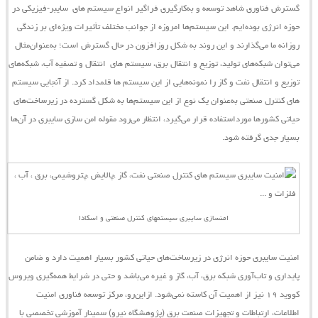
گسترش فناوری شاهد توسعه و به‌کارگیری فراگیر انواع
سیستم ‌های
سایبر-فیزیکی
در
حوزه انرژی بوده‌ایم. این
سیستم‌ها
امروزه از جوانب مختلف تأثیرات ویژه‌ای بر زندگی
روزانه ما می‌گذارند و این روند به شکل روزافزون در حال گسترش است؛ به‌عنوان‌مثال
می‌توان شبکه‌های تولید، توزیع و انتقال برق،
سیستم ‌های
انتقال و تصفیه آب، شبکه‌های
توزیع و انتقال نفت و گاز را نمونه‌هایی از این
سیستم
‌ها قلمداد کرد. از آنجایی
سیستم
‌های کنترل صنعتی به‌عنوان یک نوع از این سیستم‌ها به شکل گسترده در زیرساخت‌های
حیاتی کشورها مورداستفاده قرار می‌گیرد، انتظار می‌رود مقوله امن‌‌ سازی سایبری در آن‌ها
بسیار جدی گرفته شود.
امنسازی سایبری سیستمهای کنترل صنعتی و اسکادا
امنیت سایبری حوزه انرژی در زیرساخت‌های حیاتی کشور بسیار اهمیت دارد و ضامن
پایداری و تاب‌آوری شبکه برق، آب، گاز و غیره می‌باشد و حتی در شرایط همه‌گیری ویروس
کووید ۱۹ نیز از اهمیت آن کاسته نمی‌شود.
ازاین‌رو،
مرکز توسعه فناوری امنیت
اطلاعات، ارتباطات و تجهیزات صنعت برق (پژوهشگاه نیرو)
سمینار آموزشی تخصصی با