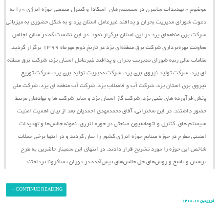
موضوع « تهدیدات سایبری در سیستم ‌های اسکادا و کنترل صنعتی حوزه انرژی » را به
دعوت شورای مدیریت بحران و پدافند غیرعامل استان یزد و به شکل حضوری به میزبانی
شرکت برق منطقه‌ای یزد در این استان برگزار نمود. در این نشست که در سالن اجلاس
معاونت بهره‌برداری شرکت برق منطقه‌ای یزد در تاریخ دوم مهرماه ۱۳۹۹ برگزار گردید،
مقامات عالی رتبه شورای مدیریت بحران و پدافند غیرعامل استان یزد
،
شرکت برق منطقه
ای یزد، شرکت تولید نیروی برق یزد، شرکت مدیریت تولید برق یزد، شرکت توزیع
نیروی برق استان یزد، شرکت آب و فاضلاب یزد، شرکت آب منطقه ای یزد، شرکت ملی
پخش فرآورده های نفتی یزد، شرکت گاز استان یزد و سایر شرکت ها و نهادهای مرتبط
حضور داشتند. در این سخنرانی، آقای محمدمهدی احمدیان بعد از بیان اهمیت امنیت
سیستم ‌های کنترل و اتوماسیون صنعتی در حوزه انرژی، نمونه چالش‌ها و تهدیدات
امنیتی مطرح در حوزه صنایع حوزه انرژی کشور را بیان کردند و در انتها برخی حملات
شاخص این حوزه را مورد تشریح قرار دادند. در انتهای این سمینار حاضرین به طرح
پرسش و پاسخ و روش‌های حل چالش‌های پیش‌آمده در دوران پساکرونا پرداختند.
→
CONTINUE READING
فروردین ۱۰, ۱۴۰۰