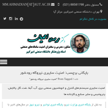
مسئول دفتر 88581798 (021)
MM.AHMADIAN[AT]AUT.AC.IR
تهران، دانشگاه صنعتی امیرکبیر، مرکز آپا
عضویت در کانال تلگرام
Skip to content
بایگانی برچسب:
امنیت سایبری نیروگاه رودشور
خانه
/
Posts Tagged "امنیت سایبری نیروگاه رودشور"
امنیت سایبری سیستم های کنترل و اتوماسیون صنعتی برق، آب، آبفا، نفت، گاز، پالایش،
پتروشیمی و سایر صنایع و کارخانه ها
به نقل از
پایگاه خبری وزارت نیر
و،
پایگاه خبری توانیر
و
نیرو نیوز
در سال‌های اخیر با