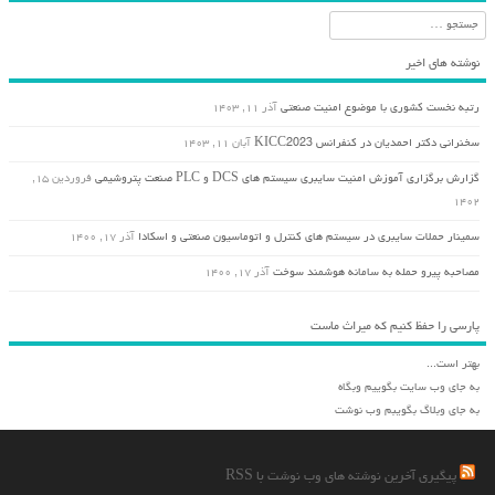
جستجو
نوشته های اخیر
رتبه نخست کشوری با موضوع امنیت صنعتی
آذر ۱۱, ۱۴۰۳
سخنرانی دکتر احمدیان در کنفرانس KICC2023
آبان ۱۱, ۱۴۰۳
گزارش برگزاری آموزش امنیت سایبری سیستم های DCS و PLC صنعت پتروشیمی
فروردین ۱۵,
۱۴۰۲
سمینار حملات سایبری در سیستم های کنترل و اتوماسیون صنعتی و اسکادا
آذر ۱۷, ۱۴۰۰
مصاحبه پیرو حمله به سامانه هوشمند سوخت
آذر ۱۷, ۱۴۰۰
پارسی را حفظ کنیم که میراث ماست
بهتر است...
به جای وب سایت بگوییم وبگاه
به جای وبلاگ بگویبم وب نوشت
پیگیری آخرین نوشته های وب نوشت با RSS