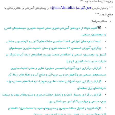
روزرسانی ها مطلع شوید.***
*** با دنبال کردن
کانال آپارات( mmAhmadian@)
از ویدئوهای آموزشی و اطلاع رسانی ما
مطلع شوید.***
مطالب مرتبط:
کلیپ کوتاه از دوره‌های آموزشی تئوری-عملی امنیت سایبری سیستم‌های کنترل
و اتوماسیون صنعتی
لیست دوره های آموزشی امنیت سایبری سامانه های کنترل و اتوماسیون صنعتی
برگزاری آموزش تخصصی ۶۴ ساعته نظری و عملی «امنیت سایبری سیستمهای
کنترل و اتوماسیون صنعتی و اسکادای صنعت برق و راهکارهای ارتقاء آن (با تمرکز بر
شرکت مدیریت شبکه برق ایران)
گزارش برگزاری دوره آموزشی تخصصی سه‌روزه نظری و عملی امنیت سایبری
سیستم‌های صنعتی نیروگاه‏های حرارتی، برق‏-آبی و منابع آب و راهکارهای ارتقاء آن
گزارش برگزاری دوره آموزشی امنیت سایبری تجهیزات و شبکه‌های صنعتی حوزه
شرکت‌های برق منطقه‌ای
گزارش برگزاری سمینار «تجزیه ‌و تحلیل حملات سایبری و سناریو‌های نفوذ به صنعت
برق» در سی و چهارمین کنفرانس بین‌المللی برق
کارگاه تجزیه و تحلیل حملات سایبری و سناریوهای نفوذ به صنعت برق: نکته‌ها و