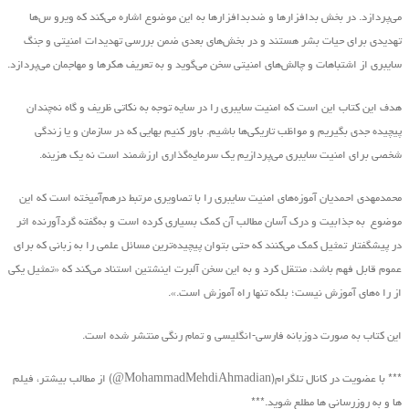
می‌پردازد. در بخش بدافزارها و ضدبدافزارها به این موضوع اشاره می‌کند که ویرو س‌ها
تهدیدی برای حیات بشر هستند و در بخش‌های بعدی ضمن بررسی تهدیدات امنیتی و جنگ
سایبری از اشتباهات و چالش‌های امنیتی سخن می‌گوید و به تعریف هکرها و مهاجمان می‌پردازد.
هدف این کتاب این است که امنیت سایبری را در سایه توجه به نکاتی ظریف و گاه نه‌چندان
پیچیده جدی بگیریم و مواظب تاریکی‌ها باشیم. باور کنیم بهایی که در سازمان و یا زندگی
شخصی برای امنیت سایبری می‌پردازیم یک سرمایه‌گذاری ارزشمند است نه یک هزینه.
محمدمهدی احمدیان آموزه‌های امنیت سایبری را با تصاویری مرتبط درهم‌آمیخته است که این
موضوع به جذابیت و درک آسان مطالب آن کمک بسیاری کرده است و به‌گفته گردآورنده اثر
در پیشگفتار تمثیل کمک می‌کنند که حتی بتوان پیچیده‌ترین مسائل علمی را به زبانی که برای
عموم قابل فهم باشد، منتقل کرد و به این سخن آلبرت اینشتین استناد می‌کند که «تمثیل یکی
از را ه‌های آموزش نیست؛ بلکه تنها راه آموزش است.».
این کتاب به صورت دوزبانه فارسی-انگلیسی و تمام رنگی منتشر شده است.
*** با عضویت در کانال تلگرام(MohammadMehdiAhmadian@) از مطالب بیشتر، فیلم
ها و به روزرسانی ها مطلع شوید.***