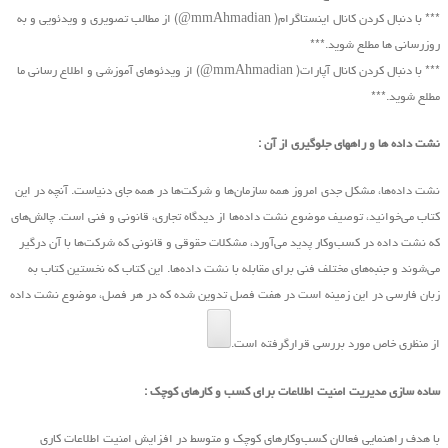
*** با دنبال کردن کانال اینستاگرام( mmAhmadian@) از مطالب تصویری و ویدئویی و به
روزرسانی ها مطلع شوید.***
*** با دنبال کردن کانال آپارات( mmAhmadian@) از ویدئوهای آموزشی و اطلاع رسانی ما
مطلع شوید.***
نشت داده ها و راههای جلوگیری از آن :
نشت داده‌ها، مشکل جدی امروز همه سازمان‌ها و شرکت‌ها در همه جای دنیاست. آنچه در این
کتاب ‌می‌خوانید، توصیف موضوع نشت داده‌ها از دیدگاه تجاری، قانونی و فنی است. چالش‌های
که نشت داده در کسب‌و‌کار پدید ‌می‌آورد، مشکلات حقوقی و قانونی که شرکت‌ها با آن درگیر
‌می‌شوند و جنبه‌های مختلف فنی برای مقابله با نشت داده‌ها. این کتاب که نخستین کتاب به
زبان فارسی در این زمینه است در هفت فصل تدوین شده که در هر فصل، موضوع نشت داده
از منظری خاص مورد بررسی قرارگرفته است.
ساده سازی مدیریت امنیت اطلاعات برای کسب و کارهای کوچک :
با هدف راهنمایی فعالان کسب‌وکارهای کوچک و متوسط در افزایش امنیت اطلاعات کاری