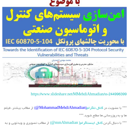
https://www.slideshare.net/MMehdiAhmadian/ss-244996399
*** با عضویت در
کانال تلگرام
(MohammadMehdiAhmadian@)
از مطالب بیشتر، فیلم
ها و به روزرسانی ها مطلع شوید.***
*** با دنبال کردن
کانال اینستاگرام( mmAhmadian@)
از مطالب تصویری و ویدئویی و به