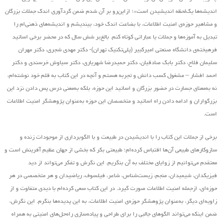
اندیشه‌ها یک‌لحظه اندیشیدن است»؛ ازاین‌رو بر آن شدم ضمن گردآوری اندک جملات بزرگان
و مشاهیر حوزه‌ی امنیت اطلاعات، با بضاعت اندک خود، بیندیشم و اندیشه‌های ذهنی‌ام را
تبدیل به آموزه‌ها و جملات یا عباراتی کوتاه کنم. بالغ‌بر شش سال که در محضر برخی اساتید
فرهیخته‌ی دانشگاه صنعتی امیرکبیر (پلی‌تکنیک تهران)- دکتر مهدی شجری، دکتر مهران
سلیمان فلاح، دکتر بابک صادقیان، دکتر حمیدرضا شهریاری، دکتر سیاوش خرسندی و دکتر
احمد افشار – مشغول کسب دانش و تجربه هستم و آنچه در این کتاب به قلم خود نوشته‌ام،
نه به‌معنای جسارت در حضور بزرگان و اساتید این حوزه، بلکه به‌معنی درس پس دادن نزد این
بزرگواران و ادامه دادن راه اساتید و متخصصان این حوزه به‌عنوان پژوهشگر امنیت اطلاعات
است.
برخی از جملات این کتاب را با اندیشیدن در طبیعت و با الگوبرداری از موجودات زنده و
سازوکارهای طبیعی آن‌ها اقتباس کرده‌ام؛ طبیعتی بکر که بخشی از جهان عظیم آفرینش است و
معتقدم می‌توانیم از زوایای مختلف به آن بنگریم. این نگرش و تفکر می‌تواند از دید
فیزیکدان، شیمیدان، منجم، زیست‌شناس، شاعر، فیلسوف، ریاضیدان و هر متخصصی در هر
حوزه‌ای، ازجمله امنیت اطلاعات صورت گیرد. در این کتاب سعی کرده‌ام با دیدی متفاوت و از
زاویه‌ای دیگر، به‌عنوان پژوهشگر حوزه‌ی امنیت اطلاعات، به این پدیده‌ها بنگرم. این نگرش،
ضمن اینکه می‌تواند الگوهای جالبی را برای طراحی و پیاده‌سازی راه‌حل‌های امنیتی به همراه