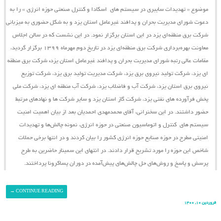
موضوع « تهدیدات سایبری در سیستم ‌های اسکادا و کنترل صنعتی حوزه انرژی » را به
دعوت شورای مدیریت بحران و پدافند غیرعامل استان یزد و به شکل حضوری به میزبانی
شرکت برق منطقه‌ای یزد در این استان برگزار نمود. در این نشست که در سالن اجلاس
معاونت بهره‌برداری شرکت برق منطقه‌ای یزد در تاریخ دوم مهرماه ۱۳۹۹ برگزار گردید،
مقامات عالی رتبه شورای مدیریت بحران و پدافند غیرعامل استان یزد
،
شرکت برق منطقه
ای یزد، شرکت تولید نیروی برق یزد، شرکت مدیریت تولید برق یزد، شرکت توزیع
نیروی برق استان یزد، شرکت آب و فاضلاب یزد، شرکت آب منطقه ای یزد، شرکت ملی
پخش فرآورده های نفتی یزد، شرکت گاز استان یزد و سایر شرکت ها و نهادهای مرتبط
حضور داشتند. در این سخنرانی، آقای محمدمهدی احمدیان بعد از بیان اهمیت امنیت
سیستم ‌های کنترل و اتوماسیون صنعتی در حوزه انرژی، نمونه چالش‌ها و تهدیدات
امنیتی مطرح در حوزه صنایع حوزه انرژی کشور را بیان کردند و در انتها برخی حملات
شاخص این حوزه را مورد تشریح قرار دادند. در انتهای این سمینار حاضرین به طرح
پرسش و پاسخ و روش‌های حل چالش‌های پیش‌آمده در دوران پساکرونا پرداختند.
→
CONTINUE READING
فروردین ۱۰, ۱۴۰۰