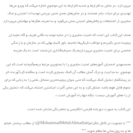
می‌پردازد. در بخش بدافزارها و ضدبدافزارها به این موضوع اشاره می‌کند که ویرو س‌ها
تهدیدی برای حیات بشر هستند و در بخش‌های بعدی ضمن بررسی تهدیدات امنیتی و جنگ
سایبری از اشتباهات و چالش‌های امنیتی سخن می‌گوید و به تعریف هکرها و مهاجمان می‌پردازد.
هدف این کتاب این است که امنیت سایبری را در سایه توجه به نکاتی ظریف و گاه نه‌چندان
پیچیده جدی بگیریم و مواظب تاریکی‌ها باشیم. باور کنیم بهایی که در سازمان و یا زندگی
شخصی برای امنیت سایبری می‌پردازیم یک سرمایه‌گذاری ارزشمند است نه یک هزینه.
محمدمهدی احمدیان آموزه‌های امنیت سایبری را با تصاویری مرتبط درهم‌آمیخته است که این
موضوع به جذابیت و درک آسان مطالب آن کمک بسیاری کرده است و به‌گفته گردآورنده اثر
در پیشگفتار تمثیل کمک می‌کنند که حتی بتوان پیچیده‌ترین مسائل علمی را به زبانی که برای
عموم قابل فهم باشد، منتقل کرد و به این سخن آلبرت اینشتین استناد می‌کند که «تمثیل یکی
از را ه‌های آموزش نیست؛ بلکه تنها راه آموزش است.».
این کتاب به صورت دوزبانه فارسی-انگلیسی و تمام رنگی منتشر شده است.
*** با عضویت در کانال تلگرام(MohammadMehdiAhmadian@) از مطالب بیشتر، فیلم
ها و به روزرسانی ها مطلع شوید.***