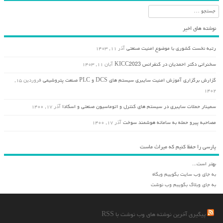
جستجو
نوشته های اخیر
رتبه نخست کشوری با موضوع امنیت صنعتی
آذر ۱۱, ۱۴۰۳
سخنرانی دکتر احمدیان در کنفرانس KICC2023
آبان ۱۱, ۱۴۰۳
گزارش برگزاری آموزش امنیت سایبری سیستم های DCS و PLC صنعت پتروشیمی
فروردین ۱۵,
۱۴۰۲
سمینار حملات سایبری در سیستم های کنترل و اتوماسیون صنعتی و اسکادا
آذر ۱۷, ۱۴۰۰
مصاحبه پیرو حمله به سامانه هوشمند سوخت
آذر ۱۷, ۱۴۰۰
پارسی را حفظ کنیم که میراث ماست
بهتر است...
به جای وب سایت بگوییم وبگاه
به جای وبلاگ بگویبم وب نوشت
پیگیری آخرین نوشته های وب نوشت با RSS