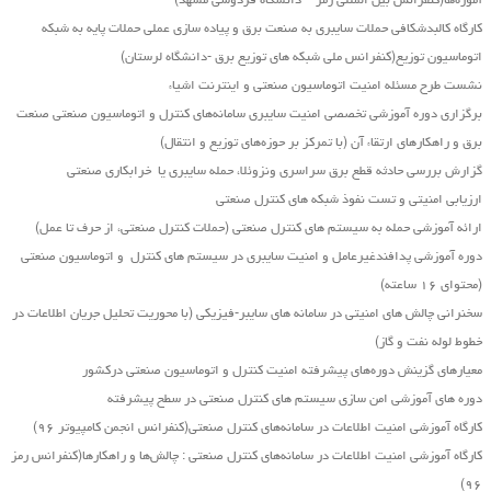
آموزه‌ها(کنفرانس بین المللی رمز – دانشگاه فردوسی مشهد)
کارگاه کالبدشکافی حملات سایبری به صنعت برق و پیاده سازی عملی حملات پایه به شبکه
اتوماسیون توزیع(کنفرانس ملی شبکه های توزیع برق -دانشگاه لرستان)
نشست طرح مسئله امنیت اتوماسیون صنعتی و اینترنت اشیاء
برگزاری دوره آموزشی تخصصی امنیت سایبری سامانه‌های کنترل و اتوماسیون صنعتی صنعت
برق و راهکارهای ارتقاء آن (با تمرکز بر حوزه‌های توزیع و انتقال)
گزارش بررسی حادثه قطع برق سراسری ونزوئلا، حمله سایبری یا خرابکاری صنعتی
ارزیابی امنیتی و تست نفوذ شبکه های کنترل صنعتی
ارائه آموزشی حمله به سیستم های کنترل صنعتی (حملات کنترل صنعتی، از حرف تا عمل)
دوره آموزشی پدافندغیرعامل و امنیت سایبری در سیستم های کنترل و اتوماسیون صنعتی
(محتوای ۱۶ ساعته)
سخنرانی چالش های امنیتی در سامانه های سایبر-فیزیکی (با محوریت تحلیل جریان اطلاعات در
خطوط لوله نفت و گاز)
معیارهای گزینش دوره‌های پیشرفته امنیت کنترل و اتوماسیون صنعتی درکشور
دوره های آموزشی امن سازی سیستم های کنترل صنعتی در سطح پیشرفته
کارگاه آموزشی امنیت اطلاعات در سامانه‌های کنترل صنعتی(کنفرانس انجمن کامپیوتر ۹۶)
کارگاه آموزشی امنیت اطلاعات در سامانه‌های کنترل صنعتی : چالش‌ها و راهکارها(کنفرانس رمز
۹۶)