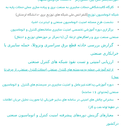
آموزه‌ها
(کنفرانس بین المللی رمز – دانشگاه فردوسی مشهد)
کارگاه کالبدشکافی حملات سایبری به صنعت برق و پیاده سازی عملی حملات پایه به
شبکه اتوماسیون توزیع
(کنفرانس ملی شبکه های توزیع برق -دانشگاه لرستان)
نشست طرح مسئله امنیت اتوماسیون صنعتی و اینترنت اشیاء
برگزاری دوره آموزشی تخصصی امنیت سایبری سامانه‌های کنترل و اتوماسیون
صنعتی صنعت برق و راهکارهای ارتقاء آن (با تمرکز بر حوزه‌های توزیع و انتقال)
گزارش بررسی حادثه قطع برق سراسری ونزوئلا، حمله سایبری یا
خرابکاری صنعتی
ارزیابی امنیتی و تست نفوذ شبکه های کنترل صنعتی
ارائه آموزشی حمله به سیستم های کنترل صنعتی (حملات کنترل صنعتی، از حرف تا
عمل)
دوره آموزشی پدافندغیرعامل و امنیت سایبری در سیستم های کنترل و اتوماسیون
صنعتی (محتوای ۱۶ ساعته)
سخنرانی چالش های امنیتی در سامانه های سایبر-فیزیکی (با محوریت تحلیل جریان اطلاعات
در خطوط لوله نفت و گاز)
معیارهای گزینش دوره‌های پیشرفته امنیت کنترل و اتوماسیون صنعتی
درکشور