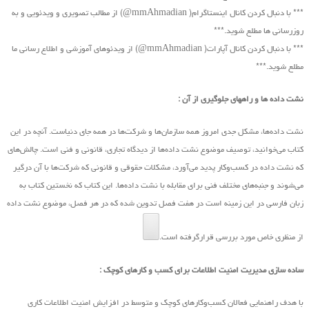
*** با دنبال کردن کانال اینستاگرام( mmAhmadian@) از مطالب تصویری و ویدئویی و به
روزرسانی ها مطلع شوید.***
*** با دنبال کردن کانال آپارات( mmAhmadian@) از ویدئوهای آموزشی و اطلاع رسانی ما
مطلع شوید.***
نشت داده ها و راههای جلوگیری از آن :
نشت داده‌ها، مشکل جدی امروز همه سازمان‌ها و شرکت‌ها در همه جای دنیاست. آنچه در این
کتاب ‌می‌خوانید، توصیف موضوع نشت داده‌ها از دیدگاه تجاری، قانونی و فنی است. چالش‌های
که نشت داده در کسب‌و‌کار پدید ‌می‌آورد، مشکلات حقوقی و قانونی که شرکت‌ها با آن درگیر
‌می‌شوند و جنبه‌های مختلف فنی برای مقابله با نشت داده‌ها. این کتاب که نخستین کتاب به
زبان فارسی در این زمینه است در هفت فصل تدوین شده که در هر فصل، موضوع نشت داده
از منظری خاص مورد بررسی قرارگرفته است.
ساده سازی مدیریت امنیت اطلاعات برای کسب و کارهای کوچک :
با هدف راهنمایی فعالان کسب‌وکارهای کوچک و متوسط در افزایش امنیت اطلاعات کاری