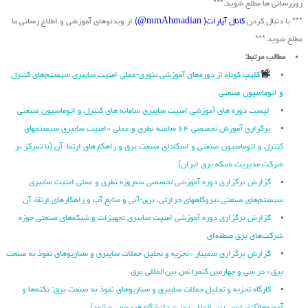
روزرسانی ها مطلع شوید.***
*** با دنبال کردن
کانال آپارات( mmAhmadian@)
از ویدئوهای آموزشی و اطلاع رسانی ما
مطلع شوید.***
مطالب مرتبط:
کلیپ کوتاه از دوره‌های آموزشی تئوری-عملی امنیت سایبری سیستم‌های کنترل
و اتوماسیون صنعتی
لیست دوره های آموزشی امنیت سایبری سامانه های کنترل و اتوماسیون صنعتی
برگزاری آموزش تخصصی ۶۴ ساعته نظری و عملی «امنیت سایبری سیستمهای
کنترل و اتوماسیون صنعتی و اسکادای صنعت برق و راهکارهای ارتقاء آن (با تمرکز بر
شرکت مدیریت شبکه برق ایران)
گزارش برگزاری دوره آموزشی تخصصی سه‌روزه نظری و عملی امنیت سایبری
سیستم‌های صنعتی نیروگاه‏های حرارتی، برق‏-آبی و منابع آب و راهکارهای ارتقاء آن
گزارش برگزاری دوره آموزشی امنیت سایبری تجهیزات و شبکه‌های صنعتی حوزه
شرکت‌های برق منطقه‌ای
گزارش برگزاری سمینار «تجزیه ‌و تحلیل حملات سایبری و سناریو‌های نفوذ به صنعت
برق» در سی و چهارمین کنفرانس بین‌المللی برق
کارگاه تجزیه و تحلیل حملات سایبری و سناریوهای نفوذ به صنعت برق: نکته‌ها و