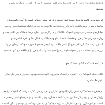
داشته باشد، توان این را نیز دارد که معجزه‌های طبیعت را نیز از زاویه‌ای دیگر به تصویر
بکشد.
این کتاب در قالب نه بخش تهیه ‌شده است و در هر بخش جملاتی قصار یا آموزه‌هایی کوتاه
مرتبط با عنوان بخش تألیف یا گردآوری شده‌اند. با توجه به نیاز به ارتباط تنگاتنگ میان برخی
معادل‌های فارسی در حوزه‌ی امنیت اطلاعات با واژگان زبان اصلی آن‌ها، جملات این کتاب به دو
زبان فارسی و انگلیسی نوشته شده‌اند تا مفهوم جملات به شکل مطلوب‌تر مشخص شود.
ادعایی نیست که این اثر عاری از نقص باشد، پیشاپیش همه‌ی قصورات و کاستی‌های آن را
می‌پذیرم و انتقادات و پیشنهاد‌های د‌ل‌سوزانه‌ی شما را با آغوشی باز و باافتخار پذیرا هستم.
توضیحات ناشر محترم:
کتاب «هنر امنیت؛ ۱۰۰ آموزه از امنیت سایبری» تالیف محمدمهدی احمدیان و زیر نظر دکتر
علیرضا صالحی
در بخش نخست کتاب ضمن بیان الگوهای امنیتی و طراحی امن، تاکید می‌کند که امنیت نیاز به
بزرگی ندارد و پیچیدگی دشمن امنیت است. بخش دوم با نکته‌ها و توصیه‌های امنیتی همراه
است. در امن‌سازی در حوزه‌ سازمان، مدیریت و کارکنان به مرز باریک میان توهم و تحقق امنیت