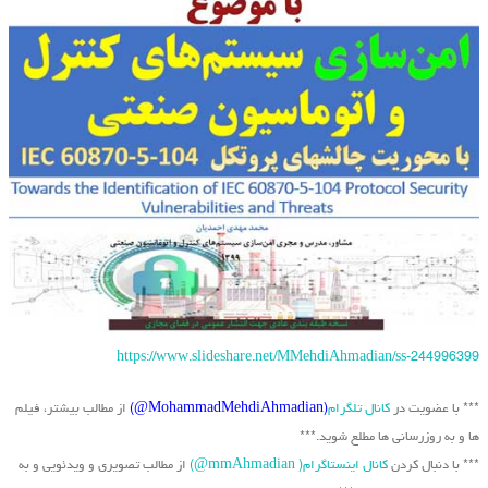
https://www.slideshare.net/MMehdiAhmadian/ss-244996399
*** با عضویت در
کانال تلگرام
(MohammadMehdiAhmadian@)
از مطالب بیشتر، فیلم
ها و به روزرسانی ها مطلع شوید.***
*** با دنبال کردن
کانال اینستاگرام( mmAhmadian@)
از مطالب تصویری و ویدئویی و به