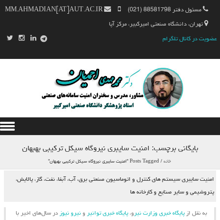
مسئول دفتر 88581798 (021)
MM.AHMADIAN[AT]AUT.AC.IR
تهران، دانشگاه صنعتی امیرکبیر، مرکز آپا
عضویت در کانال تلگرام
Skip to content
بایگانی برچسب:
امنیت سایبری نیروگاه سیکل ترکیبی بهبهان
خانه
/
Posts Tagged "امنیت سایبری نیروگاه سیکل ترکیبی بهبهان"
امنیت سایبری سیستم های کنترل و اتوماسیون صنعتی برق، آب، آبفا، نفت، گاز، پالایش،
پتروشیمی و سایر صنایع و کارخانه ها
به نقل از
پایگاه خبری وزارت نیر
و،
پایگاه خبری توانیر
و
نیرو نیوز
در سال‌های اخیر با