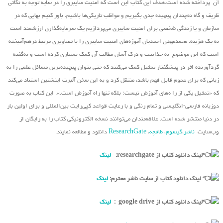
آن پرداخته شده است.هدف این کتاب این است که امنیت سایبری را در سایه توجه به نکاتی
ظریف و گاه نه‌چندان پیچیده جدی بگیریم و مواظب تاریکی‌ها باشیم. باور کنیم بهایی که در
سازمان و یا زندگی شخصی برای امنیت سایبری می‌پردازیم یک سرمایه‌گذاری ارزشمند است
نه یک هزینه. محمدمهدی احمدیان آموزه‌های امنیت سایبری را با تصاویری مرتبط درهم‌آمیخته
است که این موضوع به جذابیت و درک آسان مطالب آن کمک بسیاری کرده است و به‌گفته
گردآورنده اثر در پیشگفتار تمثیل کمک می‌کنند که حتی بتوان پیچیده‌ترین مسائل علمی را به
زبانی که برای عموم قابل فهم باشد، منتقل کرد و به این سخن آلبرت اینشتین استناد می‌کند
که «تمثیل یکی از را ه‌های آموزش نیست؛ بلکه تنها راه آموزش است.». این کتاب به صورت
دوزبانه فارسی-انگلیسی و تمام رنگی و با رعایت قواعد کپی‌رایت بین‌المللی و برای اولین بار
در دنیا منتشر شده است. علاقه‌مندان می‌توانند نسخه الکترونیکی کتاب را به رایگان از
وب‌سایت
ناشر
،
گیسوم
،
طاقچه
،
ResearchGate
دانلود و مطالعه نمایند.
لینک دانلود کتاب از researchgate:
لینک
لینک دانلود کتاب از سایت ناشر محترم:
لینک
لینک دانلود کتاب از google drive :
لینک