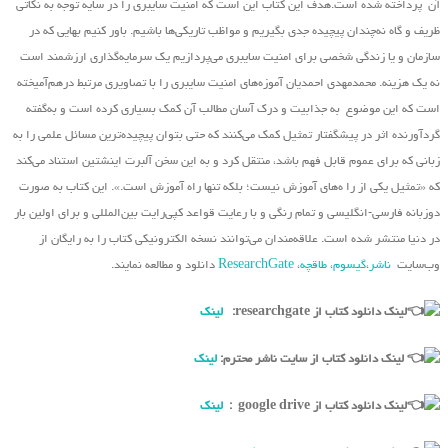
آن پرداخته شده است.هدف این کتاب این است که امنیت سایبری را در سایه توجه به نکاتی
ظریف و گاه نه‌چندان پیچیده جدی بگیریم و مواظب تاریکی‌ها باشیم. باور کنیم بهایی که در
سازمان و یا زندگی شخصی برای امنیت سایبری می‌پردازیم یک سرمایه‌گذاری ارزشمند است
نه یک هزینه. محمدمهدی احمدیان آموزه‌های امنیت سایبری را با تصاویری مرتبط درهم‌آمیخته
است که این موضوع به جذابیت و درک آسان مطالب آن کمک بسیاری کرده است و به‌گفته
گردآورنده اثر در پیشگفتار تمثیل کمک می‌کنند که حتی بتوان پیچیده‌ترین مسائل علمی را به
زبانی که برای عموم قابل فهم باشد، منتقل کرد و به این سخن آلبرت اینشتین استناد می‌کند
که «تمثیل یکی از را ه‌های آموزش نیست؛ بلکه تنها راه آموزش است.». این کتاب به صورت
دوزبانه فارسی-انگلیسی و تمام رنگی و با رعایت قواعد کپی‌رایت بین‌المللی و برای اولین بار
در دنیا منتشر شده است. علاقه‌مندان می‌توانند نسخه الکترونیکی کتاب را به رایگان از
وب‌سایت
ناشر
،
گیسوم
،
طاقچه
،
ResearchGate
دانلود و مطالعه نمایند.
لینک دانلود کتاب از researchgate:
لینک
لینک دانلود کتاب از سایت ناشر محترم:
لینک
لینک دانلود کتاب از google drive :
لینک