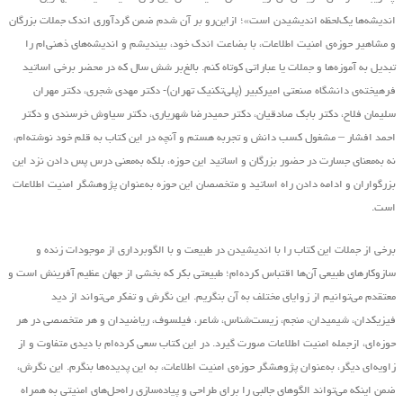
اندیشه‌ها یک‌لحظه اندیشیدن است»؛ ازاین‌رو بر آن شدم ضمن گردآوری اندک جملات بزرگان
و مشاهیر حوزه‌ی امنیت اطلاعات، با بضاعت اندک خود، بیندیشم و اندیشه‌های ذهنی‌ام را
تبدیل به آموزه‌ها و جملات یا عباراتی کوتاه کنم. بالغ‌بر شش سال که در محضر برخی اساتید
فرهیخته‌ی دانشگاه صنعتی امیرکبیر (پلی‌تکنیک تهران)- دکتر مهدی شجری، دکتر مهران
سلیمان فلاح، دکتر بابک صادقیان، دکتر حمیدرضا شهریاری، دکتر سیاوش خرسندی و دکتر
احمد افشار – مشغول کسب دانش و تجربه هستم و آنچه در این کتاب به قلم خود نوشته‌ام،
نه به‌معنای جسارت در حضور بزرگان و اساتید این حوزه، بلکه به‌معنی درس پس دادن نزد این
بزرگواران و ادامه دادن راه اساتید و متخصصان این حوزه به‌عنوان پژوهشگر امنیت اطلاعات
است.
برخی از جملات این کتاب را با اندیشیدن در طبیعت و با الگوبرداری از موجودات زنده و
سازوکارهای طبیعی آن‌ها اقتباس کرده‌ام؛ طبیعتی بکر که بخشی از جهان عظیم آفرینش است و
معتقدم می‌توانیم از زوایای مختلف به آن بنگریم. این نگرش و تفکر می‌تواند از دید
فیزیکدان، شیمیدان، منجم، زیست‌شناس، شاعر، فیلسوف، ریاضیدان و هر متخصصی در هر
حوزه‌ای، ازجمله امنیت اطلاعات صورت گیرد. در این کتاب سعی کرده‌ام با دیدی متفاوت و از
زاویه‌ای دیگر، به‌عنوان پژوهشگر حوزه‌ی امنیت اطلاعات، به این پدیده‌ها بنگرم. این نگرش،
ضمن اینکه می‌تواند الگوهای جالبی را برای طراحی و پیاده‌سازی راه‌حل‌های امنیتی به همراه