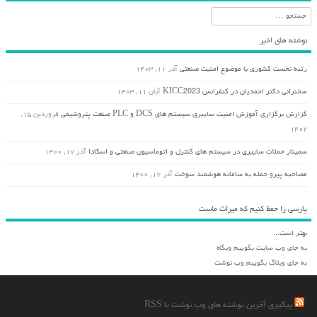
جستجو
نوشته های اخیر
رتبه نخست کشوری با موضوع امنیت صنعتی
آذر ۱۱, ۱۴۰۳
سخنرانی دکتر احمدیان در کنفرانس KICC2023
آبان ۱۱, ۱۴۰۳
گزارش برگزاری آموزش امنیت سایبری سیستم های DCS و PLC صنعت پتروشیمی
فروردین ۱۵,
۱۴۰۲
سمینار حملات سایبری در سیستم های کنترل و اتوماسیون صنعتی و اسکادا
آذر ۱۷, ۱۴۰۰
مصاحبه پیرو حمله به سامانه هوشمند سوخت
آذر ۱۷, ۱۴۰۰
پارسی را حفظ کنیم که میراث ماست
بهتر است...
به جای وب سایت بگوییم وبگاه
به جای وبلاگ بگویبم وب نوشت
پیگیری آخرین نوشته های وب نوشت با RSS