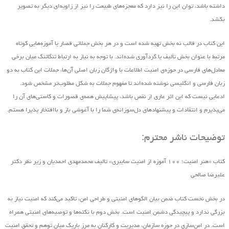
داشته باشد، توان این را نیز دارد که معجزه‌های طبیعت را نیز از زاویه‌ای دیگر به تصویر
بکشد.
این کتاب در قالب نه بخش تهیه ‌شده است و در هر بخش جملاتی قصار یا آموزه‌هایی کوتاه
مرتبط با عنوان بخش تألیف یا گردآوری شده‌اند. با توجه به نیاز به ارتباط تنگاتنگ میان برخی
معادل‌های فارسی در حوزه‌ی امنیت اطلاعات با واژگان زبان اصلی آن‌ها، جملات این کتاب به دو
زبان فارسی و انگلیسی نوشته شده‌اند تا مفهوم جملات به شکل مطلوب‌تر مشخص شود.
ادعایی نیست که این اثر عاری از نقص باشد، پیشاپیش همه‌ی قصورات و کاستی‌های آن را
می‌پذیرم و انتقادات و پیشنهاد‌های د‌ل‌سوزانه‌ی شما را با آغوشی باز و باافتخار پذیرا هستم.
توضیحات ناشر محترم:
کتاب «هنر امنیت؛ ۱۰۰ آموزه از امنیت سایبری» تالیف محمدمهدی احمدیان و زیر نظر دکتر
علیرضا صالحی
در بخش نخست کتاب ضمن بیان الگوهای امنیتی و طراحی امن، تاکید می‌کند که امنیت نیاز به
بزرگی ندارد و پیچیدگی دشمن امنیت است. بخش دوم با نکته‌ها و توصیه‌های امنیتی همراه
است. در امن‌سازی در حوزه‌ سازمان، مدیریت و کارکنان به مرز باریک میان توهم و تحقق امنیت