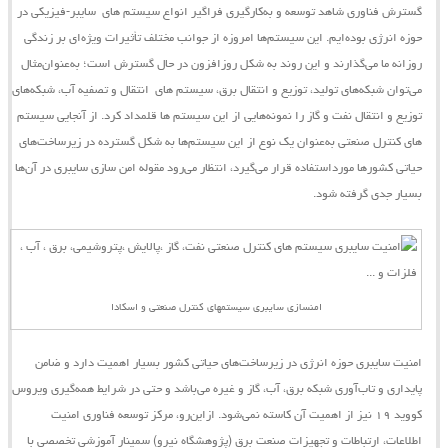
گسترش فناوری شاهد توسعه و به‌کارگیری فراگیر انواع
سیستم ‌های
سایبر-فیزیکی
در
حوزه انرژی بوده‌ایم. این
سیستم‌ها
امروزه از جوانب مختلف تأثیرات ویژه‌ای بر زندگی
روزانه ما می‌گذارند و این روند به شکل روزافزون در حال گسترش است؛ به‌عنوان‌مثال
می‌توان شبکه‌های تولید، توزیع و انتقال برق،
سیستم ‌های
انتقال و تصفیه آب، شبکه‌های
توزیع و انتقال نفت و گاز را نمونه‌هایی از این
سیستم
‌ها قلمداد کرد. از آنجایی
سیستم
‌های کنترل صنعتی به‌عنوان یک نوع از این سیستم‌ها به شکل گسترده در زیرساخت‌های
حیاتی کشورها مورداستفاده قرار می‌گیرد، انتظار می‌رود مقوله امن‌‌ سازی سایبری در آن‌ها
بسیار جدی گرفته شود.
امنسازی سایبری سیستمهای کنترل صنعتی و اسکادا
امنیت سایبری حوزه انرژی در زیرساخت‌های حیاتی کشور بسیار اهمیت دارد و ضامن
پایداری و تاب‌آوری شبکه برق، آب، گاز و غیره می‌باشد و حتی در شرایط همه‌گیری ویروس
کووید ۱۹ نیز از اهمیت آن کاسته نمی‌شود.
ازاین‌رو،
مرکز توسعه فناوری امنیت
اطلاعات، ارتباطات و تجهیزات صنعت برق (پژوهشگاه نیرو)
سمینار آموزشی تخصصی با