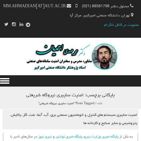
مسئول دفتر 88581798 (021)
MM.AHMADIAN[AT]AUT.AC.IR
تهران، دانشگاه صنعتی امیرکبیر، مرکز آپا
عضویت در کانال تلگرام
Skip to content
بایگانی برچسب:
امنیت سایبری نیروگاه شریعتی
خانه
/
Posts Tagged "امنیت سایبری نیروگاه شریعتی"
امنیت سایبری سیستم های کنترل و اتوماسیون صنعتی برق، آب، آبفا، نفت، گاز، پالایش،
پتروشیمی و سایر صنایع و کارخانه ها
به نقل از
پایگاه خبری وزارت نیر
و،
پایگاه خبری توانیر
و
نیرو نیوز
در سال‌های اخیر با