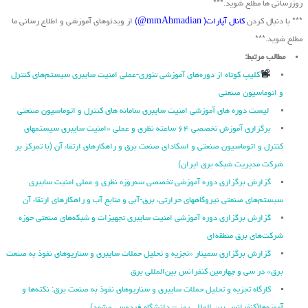
روزرسانی ها مطلع شوید.***
*** با دنبال کردن
کانال آپارات( mmAhmadian@)
از ویدئوهای آموزشی و اطلاع رسانی ما
مطلع شوید.***
مطالب مرتبط:
کلیپ کوتاه از دوره‌های آموزشی تئوری-عملی امنیت سایبری سیستم‌های کنترل
و اتوماسیون صنعتی
لیست دوره های آموزشی امنیت سایبری سامانه های کنترل و اتوماسیون صنعتی
برگزاری آموزش تخصصی ۶۴ ساعته نظری و عملی «امنیت سایبری سیستمهای
کنترل و اتوماسیون صنعتی و اسکادای صنعت برق و راهکارهای ارتقاء آن (با تمرکز بر
شرکت مدیریت شبکه برق ایران)
گزارش برگزاری دوره آموزشی تخصصی سه‌روزه نظری و عملی امنیت سایبری
سیستم‌های صنعتی نیروگاه‏های حرارتی، برق‏-آبی و منابع آب و راهکارهای ارتقاء آن
گزارش برگزاری دوره آموزشی امنیت سایبری تجهیزات و شبکه‌های صنعتی حوزه
شرکت‌های برق منطقه‌ای
گزارش برگزاری سمینار «تجزیه ‌و تحلیل حملات سایبری و سناریو‌های نفوذ به صنعت
برق» در سی و چهارمین کنفرانس بین‌المللی برق
کارگاه تجزیه و تحلیل حملات سایبری و سناریوهای نفوذ به صنعت برق: نکته‌ها و