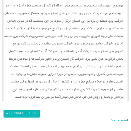
موضوع « تهدیدات سایبری در سیستم ‌های اسکادا و کنترل صنعتی حوزه انرژی » را به
دعوت شورای مدیریت بحران و پدافند غیرعامل استان یزد و به شکل حضوری به میزبانی
شرکت برق منطقه‌ای یزد در این استان برگزار نمود. در این نشست که در سالن اجلاس
معاونت بهره‌برداری شرکت برق منطقه‌ای یزد در تاریخ دوم مهرماه ۱۳۹۹ برگزار گردید،
مقامات عالی رتبه شورای مدیریت بحران و پدافند غیرعامل استان یزد
،
شرکت برق منطقه
ای یزد، شرکت تولید نیروی برق یزد، شرکت مدیریت تولید برق یزد، شرکت توزیع
نیروی برق استان یزد، شرکت آب و فاضلاب یزد، شرکت آب منطقه ای یزد، شرکت ملی
پخش فرآورده های نفتی یزد، شرکت گاز استان یزد و سایر شرکت ها و نهادهای مرتبط
حضور داشتند. در این سخنرانی، آقای محمدمهدی احمدیان بعد از بیان اهمیت امنیت
سیستم ‌های کنترل و اتوماسیون صنعتی در حوزه انرژی، نمونه چالش‌ها و تهدیدات
امنیتی مطرح در حوزه صنایع حوزه انرژی کشور را بیان کردند و در انتها برخی حملات
شاخص این حوزه را مورد تشریح قرار دادند. در انتهای این سمینار حاضرین به طرح
پرسش و پاسخ و روش‌های حل چالش‌های پیش‌آمده در دوران پساکرونا پرداختند.
→
CONTINUE READING
فروردین ۱۰, ۱۴۰۰