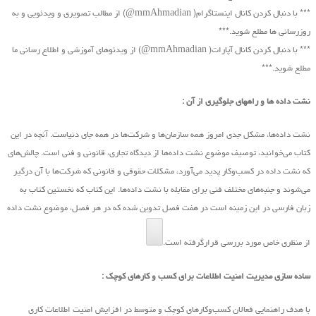
*** با دنبال کردن کانال اینستاگرام( mmAhmadian@) از مطالب تصویری و ویدئویی و به
روزرسانی ها مطلع شوید.***
*** با دنبال کردن کانال آپارات( mmAhmadian@) از ویدئوهای آموزشی و اطلاع رسانی ما
مطلع شوید.***
نشت داده ها و راههای جلوگیری از آن :
نشت داده‌ها، مشکل جدی امروز همه سازمان‌ها و شرکت‌ها در همه جای دنیاست. آنچه در این
کتاب ‌می‌خوانید، توصیف موضوع نشت داده‌ها از دیدگاه تجاری، قانونی و فنی است. چالش‌های
که نشت داده در کسب‌و‌کار پدید ‌می‌آورد، مشکلات حقوقی و قانونی که شرکت‌ها با آن درگیر
‌می‌شوند و جنبه‌های مختلف فنی برای مقابله با نشت داده‌ها. این کتاب که نخستین کتاب به
زبان فارسی در این زمینه است در هفت فصل تدوین شده که در هر فصل، موضوع نشت داده
از منظری خاص مورد بررسی قرارگرفته است.
ساده سازی مدیریت امنیت اطلاعات برای کسب و کارهای کوچک :
با هدف راهنمایی فعالان کسب‌وکارهای کوچک و متوسط در افزایش امنیت اطلاعات کاری