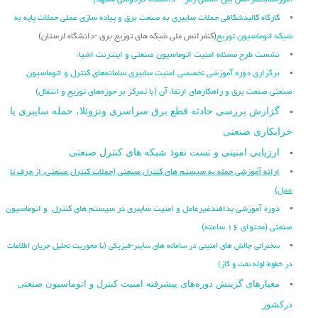
آموزه‌ها
(کنفرانس بین المللی رمز – دانشگاه فردوسی مشهد)
کارگاه کالبدشکافی حملات سایبری به صنعت برق و پیاده سازی عملی حملات پایه به
شبکه اتوماسیون توزیع
(کنفرانس ملی شبکه های توزیع برق -دانشگاه لرستان)
نشست طرح مسئله امنیت اتوماسیون صنعتی و اینترنت اشیاء
برگزاری دوره آموزشی تخصصی امنیت سایبری سامانه‌های کنترل و اتوماسیون
صنعتی صنعت برق و راهکارهای ارتقاء آن (با تمرکز بر حوزه‌های توزیع و انتقال)
گزارش بررسی حادثه قطع برق سراسری ونزوئلا، حمله سایبری یا
خرابکاری صنعتی
ارزیابی امنیتی و تست نفوذ شبکه های کنترل صنعتی
ارائه آموزشی حمله به سیستم های کنترل صنعتی (حملات کنترل صنعتی، از حرف تا
عمل)
دوره آموزشی پدافندغیرعامل و امنیت سایبری در سیستم های کنترل و اتوماسیون
صنعتی (محتوای ۱۶ ساعته)
سخنرانی چالش های امنیتی در سامانه های سایبر-فیزیکی (با محوریت تحلیل جریان اطلاعات
در خطوط لوله نفت و گاز)
معیارهای گزینش دوره‌های پیشرفته امنیت کنترل و اتوماسیون صنعتی
درکشور