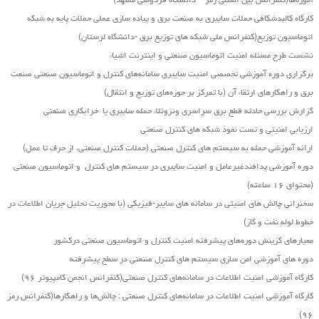
آموزه‌ها(کنفرانس بین المللی رمز – دانشگاه فردوسی مشهد)
کارگاه کالبدشکافی حملات سایبری به صنعت برق و پیاده سازی عملی حملات پایه به شبکه
اتوماسیون توزیع(کنفرانس ملی شبکه های توزیع برق -دانشگاه لرستان)
نشست طرح مسئله امنیت اتوماسیون صنعتی و اینترنت اشیاء
برگزاری دوره آموزشی تخصصی امنیت سایبری سامانه‌های کنترل و اتوماسیون صنعتی صنعت
برق و راهکارهای ارتقاء آن (با تمرکز بر حوزه‌های توزیع و انتقال)
گزارش بررسی حادثه قطع برق سراسری ونزوئلا، حمله سایبری یا خرابکاری صنعتی
ارزیابی امنیتی و تست نفوذ شبکه های کنترل صنعتی
ارائه آموزشی حمله به سیستم های کنترل صنعتی (حملات کنترل صنعتی، از حرف تا عمل)
دوره آموزشی پدافندغیرعامل و امنیت سایبری در سیستم های کنترل و اتوماسیون صنعتی
(محتوای ۱۶ ساعته)
سخنرانی چالش های امنیتی در سامانه های سایبر-فیزیکی (با محوریت تحلیل جریان اطلاعات در
خطوط لوله نفت و گاز)
معیارهای گزینش دوره‌های پیشرفته امنیت کنترل و اتوماسیون صنعتی درکشور
دوره های آموزشی امن سازی سیستم های کنترل صنعتی در سطح پیشرفته
کارگاه آموزشی امنیت اطلاعات در سامانه‌های کنترل صنعتی(کنفرانس انجمن کامپیوتر ۹۶)
کارگاه آموزشی امنیت اطلاعات در سامانه‌های کنترل صنعتی : چالش‌ها و راهکارها(کنفرانس رمز
۹۶)