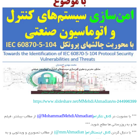
https://www.slideshare.net/MMehdiAhmadian/ss-244996399
*** با عضویت در
کانال تلگرام
(MohammadMehdiAhmadian@)
از مطالب بیشتر، فیلم
ها و به روزرسانی ها مطلع شوید.***
*** با دنبال کردن
کانال اینستاگرام( mmAhmadian@)
از مطالب تصویری و ویدئویی و به