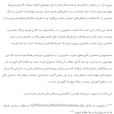
می‌پردازد. در بخش بدافزارها و ضدبدافزارها به این موضوع اشاره می‌کند که ویرو س‌ها
تهدیدی برای حیات بشر هستند و در بخش‌های بعدی ضمن بررسی تهدیدات امنیتی و جنگ
سایبری از اشتباهات و چالش‌های امنیتی سخن می‌گوید و به تعریف هکرها و مهاجمان می‌پردازد.
هدف این کتاب این است که امنیت سایبری را در سایه توجه به نکاتی ظریف و گاه نه‌چندان
پیچیده جدی بگیریم و مواظب تاریکی‌ها باشیم. باور کنیم بهایی که در سازمان و یا زندگی
شخصی برای امنیت سایبری می‌پردازیم یک سرمایه‌گذاری ارزشمند است نه یک هزینه.
محمدمهدی احمدیان آموزه‌های امنیت سایبری را با تصاویری مرتبط درهم‌آمیخته است که این
موضوع به جذابیت و درک آسان مطالب آن کمک بسیاری کرده است و به‌گفته گردآورنده اثر
در پیشگفتار تمثیل کمک می‌کنند که حتی بتوان پیچیده‌ترین مسائل علمی را به زبانی که برای
عموم قابل فهم باشد، منتقل کرد و به این سخن آلبرت اینشتین استناد می‌کند که «تمثیل یکی
از را ه‌های آموزش نیست؛ بلکه تنها راه آموزش است.».
این کتاب به صورت دوزبانه فارسی-انگلیسی و تمام رنگی منتشر شده است.
*** با عضویت در کانال تلگرام(MohammadMehdiAhmadian@) از مطالب بیشتر، فیلم
ها و به روزرسانی ها مطلع شوید.***