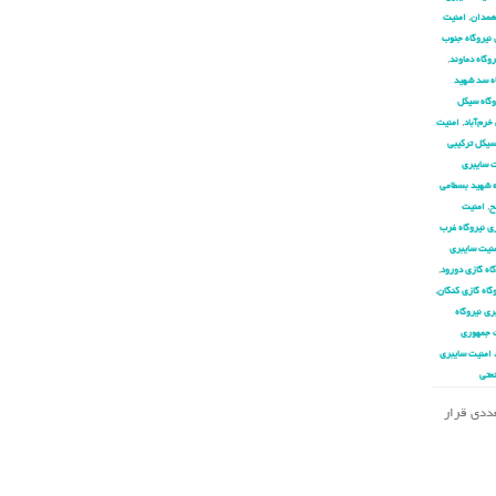
 همدان
,
امنیت
 نیروگاه جنوب
وگاه دماوند
,
اه سد شهید
وگاه سیکل
خرم‌آباد
,
امنیت
سیکل ترکیبی
 سایبری
ه شهید بسطامی
ح
,
امنیت
ی نیروگاه غرب
نیت سایبری
اه گازی دورود
,
گاه گازی کنگان
,
ری نیروگاه
 جمهوری
 امنیت سایبری
عتی
تعددی قرار