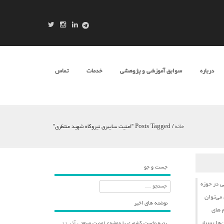
درباره
سوابق آموزشی و پژوهشی
خدمات
تماس
خانه
/
Posts Tagged "امنیت سایبری نیروگاه شهید منتظری"
جست و جو
ی
در حوزه
جستجو
می‌توان
نوشته های اخیر
‌های
‌ها بسیار
رتبه نخست کشوری با موضوع امنیت صنعتی
آذر ۱۱,