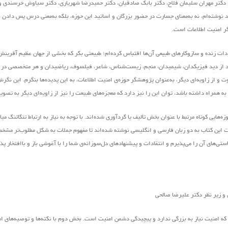
 دکتر مهران سلیمان فلاح، دکتر بابک صادقیان، دکتر حمیدرضا شهریاری، دکتر سیاوش خرسندی و
وشته‌ام، نه به‌معنای جسارت در حضور بزرگان و اساتید این حوزه، بلکه به‌معنی درس پس دادن ن
گر امنیت اطلاعات است.
ودات زنده و سازوکارهای طبیعی آن‌ها اقتباس کرده‌ام؛ طبیعتی بکر که بخشی از جهان عظیم آفرین
واند از دید فیزیکدان، شیمیدان، منجم، زیست‌شناس، شاعر، فیلسوف، ریاضیدان و هر متخصصی در ه
 و از زاویه‌ای دیگر، به‌عنوان پژوهشگر حوزه‌ی امنیت اطلاعات، به این پدیده‌ها بنگرم. این نگ
ی به همراه داشته باشد، توان این را نیز دارد که معجزه‌های طبیعت را نیز از زاویه‌ای دیگر به تصوی
هایی کوتاه مرتبط با عنوان بخش تألیف یا گردآوری شده‌اند. با توجه به نیاز به ارتباط تنگاتنگ می
ملات این کتاب به دو زبان فارسی و انگلیسی نوشته شده‌اند تا مفهوم جملات به شکل مطلوب‌تر مش
های آن را می‌پذیرم و انتقادات و پیشنهاد‌های د‌ل‌سوزانه‌ی شما را با آغوشی باز و باافتخار پ
ه امنیت نیاز به بزرگی ندارد و پیچیدگی دشمن امنیت است. بخش دوم با نکته‌ها و توصیه‌های ام