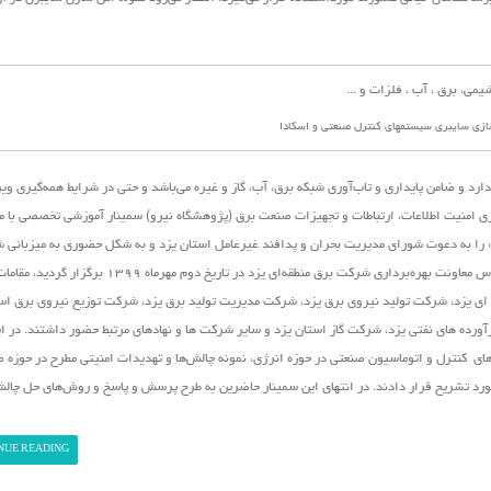
ازی سایبری سیستمهای کنترل صنعتی و اسکادا
رد و ضامن پایداری و تاب‌آوری شبکه برق، آب، گاز و غیره می‌باشد و حتی در شرایط همه‌گیری و
ی امنیت اطلاعات، ارتباطات و تجهیزات صنعت برق (پژوهشگاه نیرو)
سمینار آموزشی تخصصی با م
 را به دعوت شورای مدیریت بحران و پدافند غیرعامل استان یزد و به شکل حضوری به میزبانی 
منطقه‌ای یزد در این استان برگزار نمود. در این نشست که در سالن اجلاس معاونت بهره‌برداری شرکت برق منطقه‌ای یزد 
ی یزد، شرکت تولید نیروی برق یزد، شرکت مدیریت تولید برق یزد، شرکت توزیع نیروی برق است
ده های نفتی یزد، شرکت گاز استان یزد و سایر شرکت ها و نهادهای مرتبط حضور داشتند. در ا
ی کنترل و اتوماسیون صنعتی در حوزه انرژی، نمونه چالش‌ها و تهدیدات امنیتی مطرح در حوزه ص
مورد تشریح قرار دادند. در انتهای این سمینار حاضرین به طرح پرسش و پاسخ و روش‌های حل چال
NUE READING