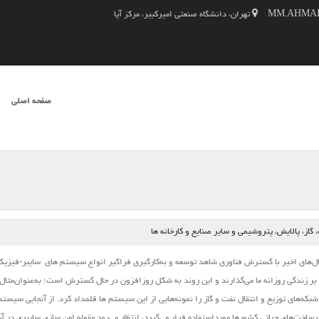
تهران، دانشگاه صنعتی امیرکبیر، مرکز آپا
SKIP TO CONTENT
صفحه اصلی
فهرست
از، پالایش، پتروشیمی و سایر صنایع و کارخانه ها
‌های اخیر با گسترش فناوری شاهد توسعه و به‌کارگیری فراگیر انواع
سیستم ‌های
سایبر-فیزیک
 بر زندگی روزانه ما می‌گذارند و این روند به شکل روزافزون در حال گسترش است؛ به‌عنوان‌مثال 
بکه‌های توزیع و انتقال نفت و گاز را نمونه‌هایی از این
سیستم
‌ها قلمداد کرد. از آنجایی
سیستم
خت‌های حیاتی کشورها مورداستفاده قرار می‌گیرد، انتظار می‌رود مقوله امن‌‌ سازی سایبری در آن