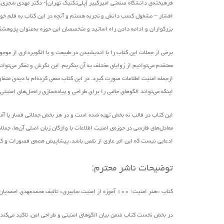
فرهیخته‌ی دانشگاه صنعتی امیرکبیر (پلی‌تکنیک تهران)- دکتر مهدی شجری،
افشار – مشغول کسب دانش و تجربه هستم و آنچه در این کتاب به قلم خود ن
بزرگواران و ادامه دادن راه اساتید و متخصصان این حوزه به‌عنوان پژوهش
برخی از جملات این کتاب را با اندیشیدن در طبیعت و با الگوبرداری از موج
معتقدم می‌توانیم از زوایای مختلف به آن بنگریم. این نگرش و تفکر می‌ت
ازجمله امنیت اطلاعات صورت گیرد. در این کتاب سعی کرده‌ام با دیدی متفاوت
اینکه می‌تواند الگوهای جالبی را برای طراحی و پیاده‌سازی راه‌حل‌های امنیت
این کتاب در قالب نه بخش تهیه ‌شده است و در هر بخش جملاتی قصار یا آموزه‌
معادل‌های فارسی در حوزه‌ی امنیت اطلاعات با واژگان زبان اصلی آن‌ها، ج
ادعایی نیست که این اثر عاری از نقص باشد، پیشاپیش همه‌ی قصورات و کاستی‌
توضیحات ناشر محترم:
کتاب «هنر امنیت؛ ۱۰۰ آموزه از امنیت سایبری» تالیف محمدمهدی احمدیان و زیر نظر دکتر علیرضا صالحی
در بخش نخست کتاب ضمن بیان الگوهای امنیتی و طراحی امن، تاکید می‌کند ک