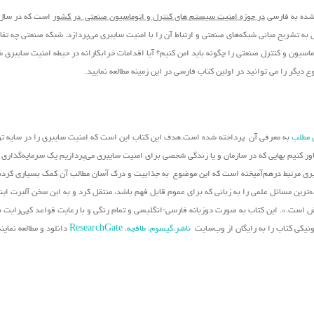
 شده به فارسی
در حوزه امنیت سیستم های کنترل و اتوماسیون صنعتی در کشور
تشریح مبانی شبکه‌های صنعتی و ارتباط آن را با امنیت سایبری می‌پردازد. شبکه صنعتی چه تفاو
اسیون و کنترل صنعتی را چگونه باید امن کنیم؟ آیا اقدامات خرابکارانه در حیطه امنیت سایبری 
دیگر را می توانید در اولین کتاب فارسی در این زمینه مطالعه نمایید.
 مطلب
به معرفی آن پرداخته شده است.هدف این کتاب این است که امنیت سایبری را در سایه تو
باور کنیم بهایی که در سازمان و یا زندگی شخصی برای امنیت سایبری می‌پردازیم یک سرمایه‌گذاری
ویری مرتبط درهم‌آمیخته است که این موضوع به جذابیت و درک آسان مطالب آن کمک بسیاری کرد
ه‌ترین مسائل علمی را به زبانی که برای عموم قابل فهم باشد، منتقل کرد و به این سخن آلبرت ای
زش است.». این کتاب به صورت دوزبانه فارسی-انگلیسی و تمام رنگی و با رعایت قواعد کپی‌رایت بی
رونیکی کتاب را به رایگان از وب‌سایت
ناشر
،
گیسوم
،
طاقچه
،
ResearchGate
دانلود و مطالعه نمایند