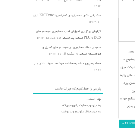
۱۴۰۳
سخنرانی دکتر احمدیان در کنفرانس KICC2023
آبان
۱۱, ۱۴۰۳
گزارش برگزاری آموزش امنیت سایبری سیستم های
DCS و PLC صنعت پتروشیمی
فروردین ۱۵, ۱۴۰۲
سمینار حملات سایبری در سیستم های کنترل و
یروس
اتوماسیون صنعتی و اسکادا
آذر ۱۷, ۱۴۰۰
وضوع «
مصاحبه پیرو حمله به سامانه هوشمند سوخت
آذر ۱۷,
شرکت برق
۱۴۰۰
در تاریخ دوم مهرماه ۱۳۹۹ برگزار گردید، مقامات عالی رتبه
ان یزد،
پارسی را حفظ کنیم که میراث ماست
ین
نایع حوزه
بهتر است...
به جای وب سایت بگوییم وبگاه
ش‌های
به جای وبلاگ بگویبم وب نوشت
→
CONTI