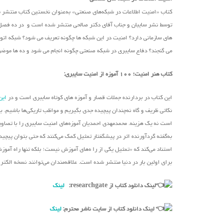
کتاب «امنیت اطلاعات در شبکه‌های صنعتی» به‌عنوان نخستین کتاب منتشر
توسط نشر سایبان و جناب آقای دکتر صالحی منتشر شده است و در ده فصل به 
های سازمانی دارد؟ امنیت در این شبکه ها چگونه تعریف می شود؟ شبکه اتوم
می گنجند؟ دفاع سایبری در شبکه صنعتی چگونه انجام می شود و ده ها موضوع 
کتاب هنر امنیت؛ ۱۰۰ آموزه از امنیت سایبری:
این کتاب در بردارنده جملات قصار و آموزه های کوتاه سایبری است و در
این
نکاتی ظریف و گاه نه‌چندان پیچیده جدی بگیریم و مواظب تاریکی‌ها باشیم. 
است نه یک هزینه. محمدمهدی احمدیان آموزه‌های امنیت سایبری را با تصا
به‌گفته گردآورنده اثر در پیشگفتار تمثیل کمک می‌کنند که حتی بتوان پیچید
استناد می‌کند که «تمثیل یکی از را ه‌های آموزش نیست؛ بلکه تنها راه آمو
برای اولین بار در دنیا منتشر شده است. علاقه‌مندان می‌توانند نسخه الکت
لینک دانلود کتاب از researchgate:
لینک
لینک دانلود کتاب از سایت ناشر محترم:
لینک