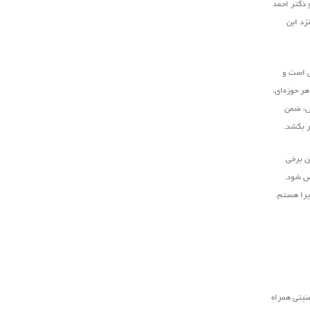
 دکتر احمد
زد این
ش است و
ر حوزه‌ای،
رش، ضمن
ر بکشد.
ان برخی
خص شود.
ذیرا هستم.
نیتی همراه