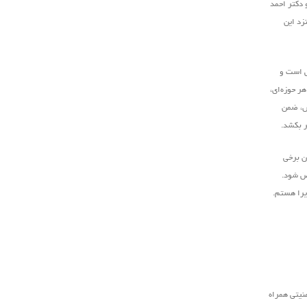
 دکتر احمد
زد این
ش است و
ر حوزه‌ای،
رش، ضمن
ر بکشد.
ان برخی
خص شود.
ذیرا هستم.
نیتی همراه