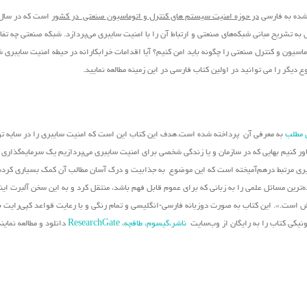
 شده به فارسی
در حوزه امنیت سیستم های کنترل و اتوماسیون صنعتی در کشور
تشریح مبانی شبکه‌های صنعتی و ارتباط آن را با امنیت سایبری می‌پردازد. شبکه صنعتی چه تفاو
اسیون و کنترل صنعتی را چگونه باید امن کنیم؟ آیا اقدامات خرابکارانه در حیطه امنیت سایبری 
دیگر را می توانید در اولین کتاب فارسی در این زمینه مطالعه نمایید.
 مطلب
به معرفی آن پرداخته شده است.هدف این کتاب این است که امنیت سایبری را در سایه تو
باور کنیم بهایی که در سازمان و یا زندگی شخصی برای امنیت سایبری می‌پردازیم یک سرمایه‌گذاری
ویری مرتبط درهم‌آمیخته است که این موضوع به جذابیت و درک آسان مطالب آن کمک بسیاری کرد
ه‌ترین مسائل علمی را به زبانی که برای عموم قابل فهم باشد، منتقل کرد و به این سخن آلبرت ای
زش است.». این کتاب به صورت دوزبانه فارسی-انگلیسی و تمام رنگی و با رعایت قواعد کپی‌رایت بی
رونیکی کتاب را به رایگان از وب‌سایت
ناشر
،
گیسوم
،
طاقچه
،
ResearchGate
دانلود و مطالعه نمایند