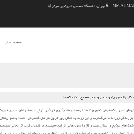
تهران، دانشگاه صنعتی امیرکبیر، مرکز آپا
SKIP TO CONTENT
صفحه اصلی
فهرست
از، پالایش، پتروشیمی و سایر صنایع و کارخانه ها
‌های اخیر با گسترش فناوری شاهد توسعه و به‌کارگیری فراگیر انواع
سیستم ‌های
سایبر-فیزیک
 بر زندگی روزانه ما می‌گذارند و این روند به شکل روزافزون در حال گسترش است؛ به‌عنوان‌مثال 
بکه‌های توزیع و انتقال نفت و گاز را نمونه‌هایی از این
سیستم
‌ها قلمداد کرد. از آنجایی
سیستم
خت‌های حیاتی کشورها مورداستفاده قرار می‌گیرد، انتظار می‌رود مقوله امن‌‌ سازی سایبری در آن