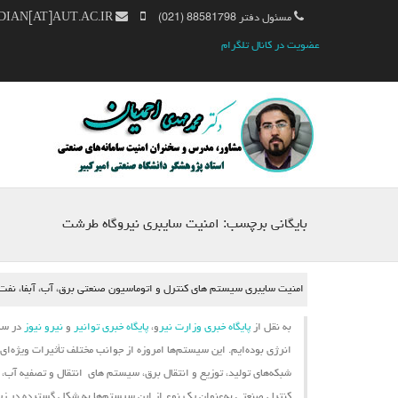
مسئول دفتر 88581798 (021)
MM.AHMADIAN[AT]AUT.AC.IR
عضویت در کانال تلگرام
بایگانی برچسب:
امنیت سایبری نیروگاه طرشت
امنیت سایبری سیستم های کنترل و اتوماسیون صنعتی برق، آب، آبفا، نفت، گ
به نقل از
پایگاه خبری وزارت نیر
و،
پایگاه خبری توانیر
و
نیرو نیوز
در سال
انرژی بوده‌ایم. این
سیستم‌ها
امروزه از جوانب مختلف تأثیرات ویژه‌ای
شبکه‌های تولید، توزیع و انتقال برق،
سیستم ‌های
انتقال و تصفیه آب، ش
کنترل صنعتی به‌عنوان یک نوع از این سیستم‌ها به شکل گسترده در زیرسا