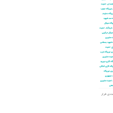
 همدان
,
امنیت
 نیروگاه جنوب
وگاه دماوند
,
اه سد شهید
وگاه سیکل
خرم‌آباد
,
امنیت
سیکل ترکیبی
 سایبری
ه شهید بسطامی
ح
,
امنیت
ی نیروگاه غرب
نیت سایبری
اه گازی دورود
,
گاه گازی کنگان
,
ری نیروگاه
 جمهوری
 امنیت سایبری
عتی
تعددی قرار