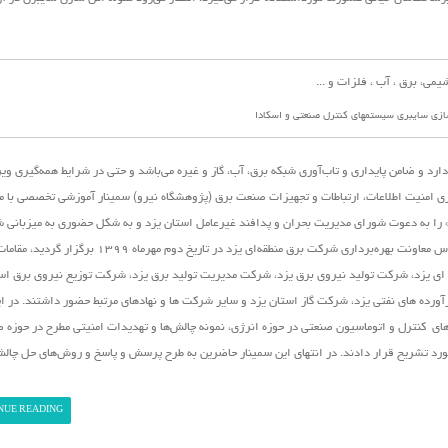
ازی سایبری سیستمهای کنترل صنعتی و اسکادا
رد و ضامن پایداری و تاب‌آوری شبکه برق، آب، گاز و غیره می‌باشد و حتی در شرایط همه‌گیری و
ی امنیت اطلاعات، ارتباطات و تجهیزات صنعت برق (پژوهشگاه نیرو)
سمینار آموزشی تخصصی با م
 را به دعوت شورای مدیریت بحران و پدافند غیرعامل استان یزد و به شکل حضوری به میزبانی 
منطقه‌ای یزد در این استان برگزار نمود. در این نشست که در سالن اجلاس معاونت بهره‌برداری شرکت برق منطقه‌ای یزد 
ی یزد، شرکت تولید نیروی برق یزد، شرکت مدیریت تولید برق یزد، شرکت توزیع نیروی برق است
ده های نفتی یزد، شرکت گاز استان یزد و سایر شرکت ها و نهادهای مرتبط حضور داشتند. در ا
ی کنترل و اتوماسیون صنعتی در حوزه انرژی، نمونه چالش‌ها و تهدیدات امنیتی مطرح در حوزه ص
مورد تشریح قرار دادند. در انتهای این سمینار حاضرین به طرح پرسش و پاسخ و روش‌های حل چال
NUE READING