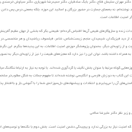
 دکتر مهران سلیمان فلاح، دکتر بابک صادقیان، دکتر حمیدرضا شهریاری، دکتر سیاوش خرسندی و
وشته‌ام، نه به‌معنای جسارت در حضور بزرگان و اساتید این حوزه، بلکه به‌معنی درس پس دادن ن
گر امنیت اطلاعات است.
ودات زنده و سازوکارهای طبیعی آن‌ها اقتباس کرده‌ام؛ طبیعتی بکر که بخشی از جهان عظیم آفرین
واند از دید فیزیکدان، شیمیدان، منجم، زیست‌شناس، شاعر، فیلسوف، ریاضیدان و هر متخصصی در ه
 و از زاویه‌ای دیگر، به‌عنوان پژوهشگر حوزه‌ی امنیت اطلاعات، به این پدیده‌ها بنگرم. این نگ
ی به همراه داشته باشد، توان این را نیز دارد که معجزه‌های طبیعت را نیز از زاویه‌ای دیگر به تصوی
هایی کوتاه مرتبط با عنوان بخش تألیف یا گردآوری شده‌اند. با توجه به نیاز به ارتباط تنگاتنگ می
ملات این کتاب به دو زبان فارسی و انگلیسی نوشته شده‌اند تا مفهوم جملات به شکل مطلوب‌تر مش
های آن را می‌پذیرم و انتقادات و پیشنهاد‌های د‌ل‌سوزانه‌ی شما را با آغوشی باز و باافتخار پ
ه امنیت نیاز به بزرگی ندارد و پیچیدگی دشمن امنیت است. بخش دوم با نکته‌ها و توصیه‌های ام