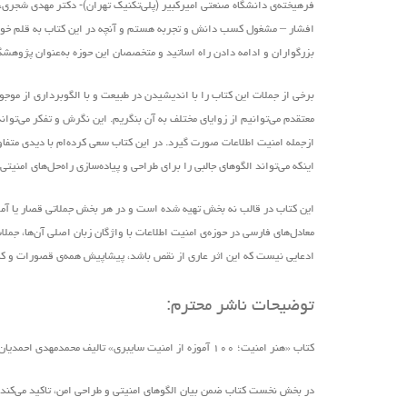
فرهیخته‌ی دانشگاه صنعتی امیرکبیر (پلی‌تکنیک تهران)- دکتر مهدی شجری،
افشار – مشغول کسب دانش و تجربه هستم و آنچه در این کتاب به قلم خود ن
بزرگواران و ادامه دادن راه اساتید و متخصصان این حوزه به‌عنوان پژوهش
برخی از جملات این کتاب را با اندیشیدن در طبیعت و با الگوبرداری از موج
معتقدم می‌توانیم از زوایای مختلف به آن بنگریم. این نگرش و تفکر می‌ت
ازجمله امنیت اطلاعات صورت گیرد. در این کتاب سعی کرده‌ام با دیدی متفاوت
اینکه می‌تواند الگوهای جالبی را برای طراحی و پیاده‌سازی راه‌حل‌های امنیت
این کتاب در قالب نه بخش تهیه ‌شده است و در هر بخش جملاتی قصار یا آموزه‌
معادل‌های فارسی در حوزه‌ی امنیت اطلاعات با واژگان زبان اصلی آن‌ها، ج
ادعایی نیست که این اثر عاری از نقص باشد، پیشاپیش همه‌ی قصورات و کاستی‌
توضیحات ناشر محترم:
کتاب «هنر امنیت؛ ۱۰۰ آموزه از امنیت سایبری» تالیف محمدمهدی احمدیان و زیر نظر دکتر علیرضا صالحی
در بخش نخست کتاب ضمن بیان الگوهای امنیتی و طراحی امن، تاکید می‌کند ک