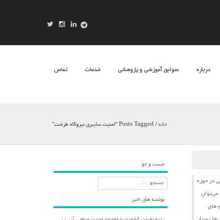
درباره
سوابق آموزشی و پژوهشی
خدمات
تماس
خانه
/
Posts Tagged "امنیت سایبری نیروگاه طرشت"
جست و جو
ی
در حوزه
جستجو
می‌توان
نوشته های اخیر
‌های
‌ها بسیار
رتبه نخست کشوری با موضوع امنیت صنعتی
آذر ۱۱,