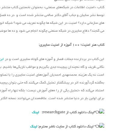
کتاب «امنیت اطلاعات در شبکه‌های صنعتی» به‌عنوان نخستین کتاب منتشر
توسط نشر سایبان و جناب آقای دکتر صالحی منتشر شده است و در ده فصل به 
های سازمانی دارد؟ امنیت در این شبکه ها چگونه تعریف می شود؟ شبکه اتوم
می گنجند؟ دفاع سایبری در شبکه صنعتی چگونه انجام می شود و ده ها موضوع 
کتاب هنر امنیت؛ ۱۰۰ آموزه از امنیت سایبری:
این کتاب در بردارنده جملات قصار و آموزه های کوتاه سایبری است و در
این
نکاتی ظریف و گاه نه‌چندان پیچیده جدی بگیریم و مواظب تاریکی‌ها باشیم. 
است نه یک هزینه. محمدمهدی احمدیان آموزه‌های امنیت سایبری را با تصا
به‌گفته گردآورنده اثر در پیشگفتار تمثیل کمک می‌کنند که حتی بتوان پیچید
استناد می‌کند که «تمثیل یکی از را ه‌های آموزش نیست؛ بلکه تنها راه آمو
برای اولین بار در دنیا منتشر شده است. علاقه‌مندان می‌توانند نسخه الکت
لینک دانلود کتاب از researchgate:
لینک
لینک دانلود کتاب از سایت ناشر محترم:
لینک