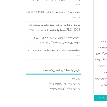
۱۴۰۳
سخنرانی دکتر احمدیان در کنفرانس KICC2023
آبان
۱۱, ۱۴۰۳
گزارش برگزاری آموزش امنیت سایبری سیستم های
DCS و PLC صنعت پتروشیمی
فروردین ۱۵, ۱۴۰۲
سمینار حملات سایبری در سیستم های کنترل و
یروس
اتوماسیون صنعتی و اسکادا
آذر ۱۷, ۱۴۰۰
وضوع «
مصاحبه پیرو حمله به سامانه هوشمند سوخت
آذر ۱۷,
شرکت برق
۱۴۰۰
در تاریخ دوم مهرماه ۱۳۹۹ برگزار گردید، مقامات عالی رتبه
ان یزد،
پارسی را حفظ کنیم که میراث ماست
ین
نایع حوزه
بهتر است...
به جای وب سایت بگوییم وبگاه
ش‌های
به جای وبلاگ بگویبم وب نوشت
→
CONTI