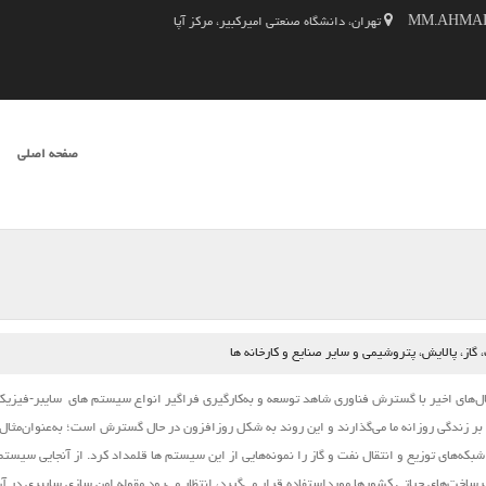
تهران، دانشگاه صنعتی امیرکبیر، مرکز آپا
SKIP TO CONTENT
صفحه اصلی
فهرست
از، پالایش، پتروشیمی و سایر صنایع و کارخانه ها
‌های اخیر با گسترش فناوری شاهد توسعه و به‌کارگیری فراگیر انواع
سیستم ‌های
سایبر-فیزیک
 بر زندگی روزانه ما می‌گذارند و این روند به شکل روزافزون در حال گسترش است؛ به‌عنوان‌مثال 
بکه‌های توزیع و انتقال نفت و گاز را نمونه‌هایی از این
سیستم
‌ها قلمداد کرد. از آنجایی
سیستم
خت‌های حیاتی کشورها مورداستفاده قرار می‌گیرد، انتظار می‌رود مقوله امن‌‌ سازی سایبری در آن