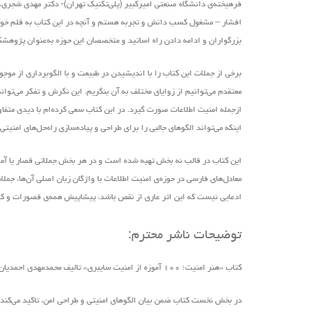
فرهیخته‌ی دانشگاه صنعتی امیرکبیر (پلی‌تکنیک تهران)- دکتر مهدی شجری،
افشار – مشغول کسب دانش و تجربه هستم و آنچه در این کتاب به قلم خود ن
بزرگواران و ادامه دادن راه اساتید و متخصصان این حوزه به‌عنوان پژوهش
برخی از جملات این کتاب را با اندیشیدن در طبیعت و با الگوبرداری از موج
معتقدم می‌توانیم از زوایای مختلف به آن بنگریم. این نگرش و تفکر می‌ت
ازجمله امنیت اطلاعات صورت گیرد. در این کتاب سعی کرده‌ام با دیدی متفاوت
اینکه می‌تواند الگوهای جالبی را برای طراحی و پیاده‌سازی راه‌حل‌های امنیت
این کتاب در قالب نه بخش تهیه ‌شده است و در هر بخش جملاتی قصار یا آموزه‌
معادل‌های فارسی در حوزه‌ی امنیت اطلاعات با واژگان زبان اصلی آن‌ها، ج
ادعایی نیست که این اثر عاری از نقص باشد، پیشاپیش همه‌ی قصورات و کاستی‌
توضیحات ناشر محترم:
کتاب «هنر امنیت؛ ۱۰۰ آموزه از امنیت سایبری» تالیف محمدمهدی احمدیان و زیر نظر دکتر علیرضا صالحی
در بخش نخست کتاب ضمن بیان الگوهای امنیتی و طراحی امن، تاکید می‌کند ک