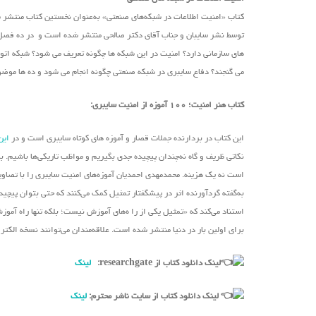
کتاب «امنیت اطلاعات در شبکه‌های صنعتی» به‌عنوان نخستین کتاب منتشر
توسط نشر سایبان و جناب آقای دکتر صالحی منتشر شده است و در ده فصل به 
های سازمانی دارد؟ امنیت در این شبکه ها چگونه تعریف می شود؟ شبکه اتوم
می گنجند؟ دفاع سایبری در شبکه صنعتی چگونه انجام می شود و ده ها موضوع 
کتاب هنر امنیت؛ ۱۰۰ آموزه از امنیت سایبری:
این کتاب در بردارنده جملات قصار و آموزه های کوتاه سایبری است و در
این
نکاتی ظریف و گاه نه‌چندان پیچیده جدی بگیریم و مواظب تاریکی‌ها باشیم. 
است نه یک هزینه. محمدمهدی احمدیان آموزه‌های امنیت سایبری را با تصا
به‌گفته گردآورنده اثر در پیشگفتار تمثیل کمک می‌کنند که حتی بتوان پیچید
استناد می‌کند که «تمثیل یکی از را ه‌های آموزش نیست؛ بلکه تنها راه آمو
برای اولین بار در دنیا منتشر شده است. علاقه‌مندان می‌توانند نسخه الکت
لینک دانلود کتاب از researchgate:
لینک
لینک دانلود کتاب از سایت ناشر محترم:
لینک