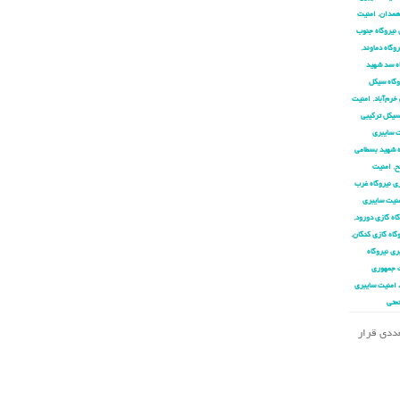
 همدان
,
امنیت
 نیروگاه جنوب
وگاه دماوند
,
اه سد شهید
وگاه سیکل
خرم‌آباد
,
امنیت
سیکل ترکیبی
 سایبری
ه شهید بسطامی
ح
,
امنیت
ی نیروگاه غرب
نیت سایبری
اه گازی دورود
,
گاه گازی کنگان
,
ری نیروگاه
 جمهوری
 امنیت سایبری
عتی
تعددی قرار