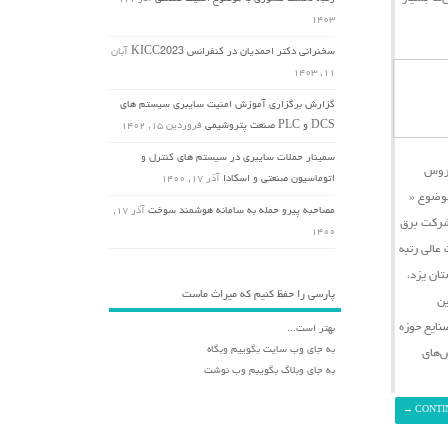
۱۴۰۳
سخنرانی دکتر احمدیان در کنفرانس KICC2023
آبان
۱۱, ۱۴۰۳
گزارش برگزاری آموزش امنیت سایبری سیستم های
DCS و PLC صنعت پتروشیمی
فروردین ۱۵, ۱۴۰۲
سمینار حملات سایبری در سیستم های کنترل و
یروس
اتوماسیون صنعتی و اسکادا
آذر ۱۷, ۱۴۰۰
وضوع «
مصاحبه پیرو حمله به سامانه هوشمند سوخت
آذر ۱۷,
شرکت برق
۱۴۰۰
در تاریخ دوم مهرماه ۱۳۹۹ برگزار گردید، مقامات عالی رتبه
ان یزد،
پارسی را حفظ کنیم که میراث ماست
ین
نایع حوزه
بهتر است...
به جای وب سایت بگوییم وبگاه
ش‌های
به جای وبلاگ بگویبم وب نوشت
→
CONTI