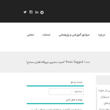
درباره
سوابق آموزشی و پژوهشی
خدمات
تماس
خانه
/
Posts Tagged "امنیت سایبری نیروگاه قلیان سنندج"
جست و جو
ی
در حوزه
جستجو
می‌توان
نوشته های اخیر
‌های
‌ها بسیار
رتبه نخست کشوری با موضوع امنیت صنعتی
آذر ۱۱,