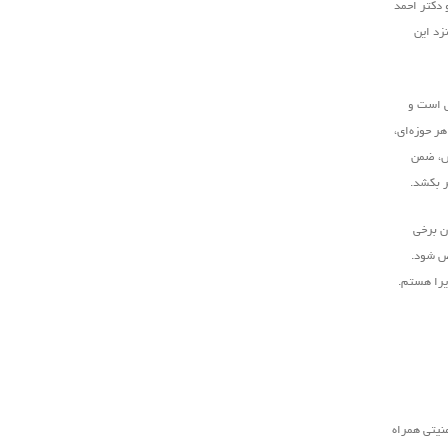
 دکتر احمد
زد این
ش است و
ر حوزه‌ای،
رش، ضمن
ر بکشد.
ان برخی
خص شود.
ذیرا هستم.
نیتی همراه