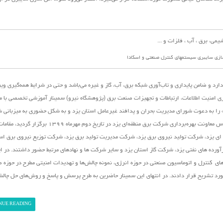
ازی سایبری سیستمهای کنترل صنعتی و اسکادا
رد و ضامن پایداری و تاب‌آوری شبکه برق، آب، گاز و غیره می‌باشد و حتی در شرایط همه‌گیری و
ی امنیت اطلاعات، ارتباطات و تجهیزات صنعت برق (پژوهشگاه نیرو)
سمینار آموزشی تخصصی با م
 را به دعوت شورای مدیریت بحران و پدافند غیرعامل استان یزد و به شکل حضوری به میزبانی 
منطقه‌ای یزد در این استان برگزار نمود. در این نشست که در سالن اجلاس معاونت بهره‌برداری شرکت برق منطقه‌ای یزد 
ی یزد، شرکت تولید نیروی برق یزد، شرکت مدیریت تولید برق یزد، شرکت توزیع نیروی برق است
ده های نفتی یزد، شرکت گاز استان یزد و سایر شرکت ها و نهادهای مرتبط حضور داشتند. در ا
ی کنترل و اتوماسیون صنعتی در حوزه انرژی، نمونه چالش‌ها و تهدیدات امنیتی مطرح در حوزه ص
مورد تشریح قرار دادند. در انتهای این سمینار حاضرین به طرح پرسش و پاسخ و روش‌های حل چال
NUE READING