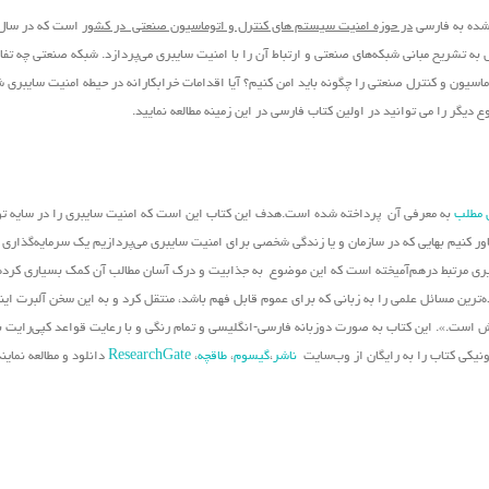
 شده به فارسی
در حوزه امنیت سیستم های کنترل و اتوماسیون صنعتی در کشور
تشریح مبانی شبکه‌های صنعتی و ارتباط آن را با امنیت سایبری می‌پردازد. شبکه صنعتی چه تفاو
اسیون و کنترل صنعتی را چگونه باید امن کنیم؟ آیا اقدامات خرابکارانه در حیطه امنیت سایبری 
دیگر را می توانید در اولین کتاب فارسی در این زمینه مطالعه نمایید.
 مطلب
به معرفی آن پرداخته شده است.هدف این کتاب این است که امنیت سایبری را در سایه تو
باور کنیم بهایی که در سازمان و یا زندگی شخصی برای امنیت سایبری می‌پردازیم یک سرمایه‌گذاری
ویری مرتبط درهم‌آمیخته است که این موضوع به جذابیت و درک آسان مطالب آن کمک بسیاری کرد
ه‌ترین مسائل علمی را به زبانی که برای عموم قابل فهم باشد، منتقل کرد و به این سخن آلبرت ای
زش است.». این کتاب به صورت دوزبانه فارسی-انگلیسی و تمام رنگی و با رعایت قواعد کپی‌رایت بی
رونیکی کتاب را به رایگان از وب‌سایت
ناشر
،
گیسوم
،
طاقچه
،
ResearchGate
دانلود و مطالعه نمایند