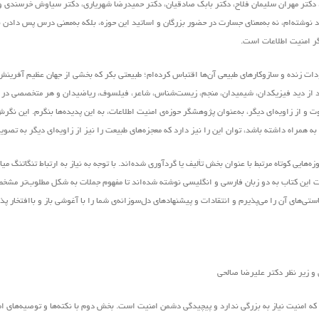
 دکتر مهران سلیمان فلاح، دکتر بابک صادقیان، دکتر حمیدرضا شهریاری، دکتر سیاوش خرسندی و
وشته‌ام، نه به‌معنای جسارت در حضور بزرگان و اساتید این حوزه، بلکه به‌معنی درس پس دادن ن
گر امنیت اطلاعات است.
ودات زنده و سازوکارهای طبیعی آن‌ها اقتباس کرده‌ام؛ طبیعتی بکر که بخشی از جهان عظیم آفرین
واند از دید فیزیکدان، شیمیدان، منجم، زیست‌شناس، شاعر، فیلسوف، ریاضیدان و هر متخصصی در ه
 و از زاویه‌ای دیگر، به‌عنوان پژوهشگر حوزه‌ی امنیت اطلاعات، به این پدیده‌ها بنگرم. این نگ
ی به همراه داشته باشد، توان این را نیز دارد که معجزه‌های طبیعت را نیز از زاویه‌ای دیگر به تصوی
هایی کوتاه مرتبط با عنوان بخش تألیف یا گردآوری شده‌اند. با توجه به نیاز به ارتباط تنگاتنگ می
ملات این کتاب به دو زبان فارسی و انگلیسی نوشته شده‌اند تا مفهوم جملات به شکل مطلوب‌تر مش
های آن را می‌پذیرم و انتقادات و پیشنهاد‌های د‌ل‌سوزانه‌ی شما را با آغوشی باز و باافتخار پ
ه امنیت نیاز به بزرگی ندارد و پیچیدگی دشمن امنیت است. بخش دوم با نکته‌ها و توصیه‌های ام