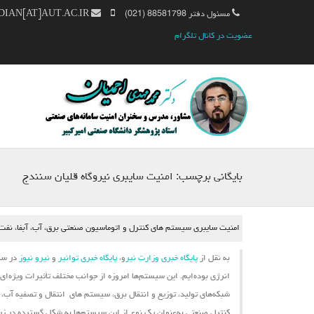
مسئول دفتر 88581798 (021)
MM.AHMADIAN[AT]AUT.AC.IR
عضویت در کانال تلگرام
بایگانی برچسب:
امنیت سایبری نیروگاه قلیان سنندج
امنیت سایبری سیستم های کنترل و اتوماسیون صنعتی برق، آب، آبفا، نفت، گ
به نقل از
پایگاه خبری وزارت نیر
و،
پایگاه خبری توانیر
و
نیرو نیوز
در سال
انرژی بوده‌ایم. این
سیستم‌ها
امروزه از جوانب مختلف تأثیرات ویژه‌ای
شبکه‌های تولید، توزیع و انتقال برق،
سیستم ‌های
انتقال و تصفیه آب، ش
کنترل صنعتی به‌عنوان یک نوع از این سیستم‌ها به شکل گسترده در زیرسا