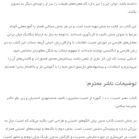
داشته باشد، توان این را نیز دارد که معجزه‌های طبیعت را نیز از زاویه‌ای دیگر به تصویر
بکشد.
این کتاب در قالب نه بخش تهیه ‌شده است و در هر بخش جملاتی قصار یا آموزه‌هایی کوتاه
مرتبط با عنوان بخش تألیف یا گردآوری شده‌اند. با توجه به نیاز به ارتباط تنگاتنگ میان برخی
معادل‌های فارسی در حوزه‌ی امنیت اطلاعات با واژگان زبان اصلی آن‌ها، جملات این کتاب به دو
زبان فارسی و انگلیسی نوشته شده‌اند تا مفهوم جملات به شکل مطلوب‌تر مشخص شود.
ادعایی نیست که این اثر عاری از نقص باشد، پیشاپیش همه‌ی قصورات و کاستی‌های آن را
می‌پذیرم و انتقادات و پیشنهاد‌های د‌ل‌سوزانه‌ی شما را با آغوشی باز و باافتخار پذیرا هستم.
توضیحات ناشر محترم:
کتاب «هنر امنیت؛ ۱۰۰ آموزه از امنیت سایبری» تالیف محمدمهدی احمدیان و زیر نظر دکتر
علیرضا صالحی
در بخش نخست کتاب ضمن بیان الگوهای امنیتی و طراحی امن، تاکید می‌کند که امنیت نیاز به
بزرگی ندارد و پیچیدگی دشمن امنیت است. بخش دوم با نکته‌ها و توصیه‌های امنیتی همراه
است. در امن‌سازی در حوزه‌ سازمان، مدیریت و کارکنان به مرز باریک میان توهم و تحقق امنیت