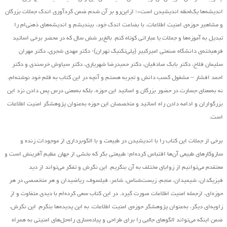
اندیشه‌ها یک‌لحظه اندیشیدن است»؛ ازاین‌رو بر آن شدم ضمن گردآوری اندک جملات بزرگان
و مشاهیر حوزه‌ی امنیت اطلاعات، با بضاعت اندک خود، بیندیشم و اندیشه‌های ذهنی‌ام را
تبدیل به آموزه‌ها و جملات یا عباراتی کوتاه کنم. بالغ‌بر شش سال که در محضر برخی اساتید
فرهیخته‌ی دانشگاه صنعتی امیرکبیر (پلی‌تکنیک تهران)- دکتر مهدی شجری، دکتر مهران
سلیمان فلاح، دکتر بابک صادقیان، دکتر حمیدرضا شهریاری، دکتر سیاوش خرسندی و دکتر
احمد افشار – مشغول کسب دانش و تجربه هستم و آنچه در این کتاب به قلم خود نوشته‌ام،
نه به‌معنای جسارت در حضور بزرگان و اساتید این حوزه، بلکه به‌معنی درس پس دادن نزد این
بزرگواران و ادامه دادن راه اساتید و متخصصان این حوزه به‌عنوان پژوهشگر امنیت اطلاعات
است.
برخی از جملات این کتاب را با اندیشیدن در طبیعت و با الگوبرداری از موجودات زنده و
سازوکارهای طبیعی آن‌ها اقتباس کرده‌ام؛ طبیعتی بکر که بخشی از جهان عظیم آفرینش است و
معتقدم می‌توانیم از زوایای مختلف به آن بنگریم. این نگرش و تفکر می‌تواند از دید
فیزیکدان، شیمیدان، منجم، زیست‌شناس، شاعر، فیلسوف، ریاضیدان و هر متخصصی در هر
حوزه‌ای، ازجمله امنیت اطلاعات صورت گیرد. در این کتاب سعی کرده‌ام با دیدی متفاوت و از
زاویه‌ای دیگر، به‌عنوان پژوهشگر حوزه‌ی امنیت اطلاعات، به این پدیده‌ها بنگرم. این نگرش،
ضمن اینکه می‌تواند الگوهای جالبی را برای طراحی و پیاده‌سازی راه‌حل‌های امنیتی به همراه