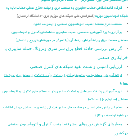
آموزه‌ها
(کنفرانس بین المللی رمز – دانشگاه فردوسی مشهد)
کارگاه کالبدشکافی حملات سایبری به صنعت برق و پیاده سازی عملی حملات پایه به
شبکه اتوماسیون توزیع
(کنفرانس ملی شبکه های توزیع برق -دانشگاه لرستان)
نشست طرح مسئله امنیت اتوماسیون صنعتی و اینترنت اشیاء
برگزاری دوره آموزشی تخصصی امنیت سایبری سامانه‌های کنترل و اتوماسیون
صنعتی صنعت برق و راهکارهای ارتقاء آن (با تمرکز بر حوزه‌های توزیع و انتقال)
گزارش بررسی حادثه قطع برق سراسری ونزوئلا، حمله سایبری یا
خرابکاری صنعتی
ارزیابی امنیتی و تست نفوذ شبکه های کنترل صنعتی
ارائه آموزشی حمله به سیستم های کنترل صنعتی (حملات کنترل صنعتی، از حرف تا
عمل)
دوره آموزشی پدافندغیرعامل و امنیت سایبری در سیستم های کنترل و اتوماسیون
صنعتی (محتوای ۱۶ ساعته)
سخنرانی چالش های امنیتی در سامانه های سایبر-فیزیکی (با محوریت تحلیل جریان اطلاعات
در خطوط لوله نفت و گاز)
معیارهای گزینش دوره‌های پیشرفته امنیت کنترل و اتوماسیون صنعتی
درکشور