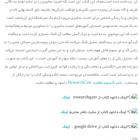
آن پرداخته شده است.هدف این کتاب این است که امنیت سایبری را در سایه توجه به نکاتی
ظریف و گاه نه‌چندان پیچیده جدی بگیریم و مواظب تاریکی‌ها باشیم. باور کنیم بهایی که در
سازمان و یا زندگی شخصی برای امنیت سایبری می‌پردازیم یک سرمایه‌گذاری ارزشمند است
نه یک هزینه. محمدمهدی احمدیان آموزه‌های امنیت سایبری را با تصاویری مرتبط درهم‌آمیخته
است که این موضوع به جذابیت و درک آسان مطالب آن کمک بسیاری کرده است و به‌گفته
گردآورنده اثر در پیشگفتار تمثیل کمک می‌کنند که حتی بتوان پیچیده‌ترین مسائل علمی را به
زبانی که برای عموم قابل فهم باشد، منتقل کرد و به این سخن آلبرت اینشتین استناد می‌کند
که «تمثیل یکی از را ه‌های آموزش نیست؛ بلکه تنها راه آموزش است.». این کتاب به صورت
دوزبانه فارسی-انگلیسی و تمام رنگی و با رعایت قواعد کپی‌رایت بین‌المللی و برای اولین بار
در دنیا منتشر شده است. علاقه‌مندان می‌توانند نسخه الکترونیکی کتاب را به رایگان از
وب‌سایت
ناشر
،
گیسوم
،
طاقچه
،
ResearchGate
دانلود و مطالعه نمایند.
لینک دانلود کتاب از researchgate:
لینک
لینک دانلود کتاب از سایت ناشر محترم:
لینک
لینک دانلود کتاب از google drive :
لینک