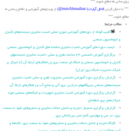
روزرسانی ها مطلع شوید.***
*** با دنبال کردن
کانال آپارات( mmAhmadian@)
از ویدئوهای آموزشی و اطلاع رسانی ما
مطلع شوید.***
مطالب مرتبط:
کلیپ کوتاه از دوره‌های آموزشی تئوری-عملی امنیت سایبری سیستم‌های کنترل
و اتوماسیون صنعتی
لیست دوره های آموزشی امنیت سایبری سامانه های کنترل و اتوماسیون صنعتی
برگزاری آموزش تخصصی ۶۴ ساعته نظری و عملی «امنیت سایبری سیستمهای
کنترل و اتوماسیون صنعتی و اسکادای صنعت برق و راهکارهای ارتقاء آن (با تمرکز بر
شرکت مدیریت شبکه برق ایران)
گزارش برگزاری دوره آموزشی تخصصی سه‌روزه نظری و عملی امنیت سایبری
سیستم‌های صنعتی نیروگاه‏های حرارتی، برق‏-آبی و منابع آب و راهکارهای ارتقاء آن
گزارش برگزاری دوره آموزشی امنیت سایبری تجهیزات و شبکه‌های صنعتی حوزه
شرکت‌های برق منطقه‌ای
گزارش برگزاری سمینار «تجزیه ‌و تحلیل حملات سایبری و سناریو‌های نفوذ به صنعت
برق» در سی و چهارمین کنفرانس بین‌المللی برق
کارگاه تجزیه و تحلیل حملات سایبری و سناریوهای نفوذ به صنعت برق: نکته‌ها و