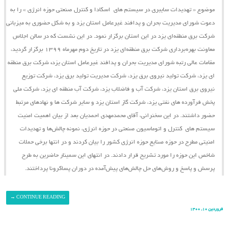
موضوع « تهدیدات سایبری در سیستم ‌های اسکادا و کنترل صنعتی حوزه انرژی » را به
دعوت شورای مدیریت بحران و پدافند غیرعامل استان یزد و به شکل حضوری به میزبانی
شرکت برق منطقه‌ای یزد در این استان برگزار نمود. در این نشست که در سالن اجلاس
معاونت بهره‌برداری شرکت برق منطقه‌ای یزد در تاریخ دوم مهرماه ۱۳۹۹ برگزار گردید،
مقامات عالی رتبه شورای مدیریت بحران و پدافند غیرعامل استان یزد
،
شرکت برق منطقه
ای یزد، شرکت تولید نیروی برق یزد، شرکت مدیریت تولید برق یزد، شرکت توزیع
نیروی برق استان یزد، شرکت آب و فاضلاب یزد، شرکت آب منطقه ای یزد، شرکت ملی
پخش فرآورده های نفتی یزد، شرکت گاز استان یزد و سایر شرکت ها و نهادهای مرتبط
حضور داشتند. در این سخنرانی، آقای محمدمهدی احمدیان بعد از بیان اهمیت امنیت
سیستم ‌های کنترل و اتوماسیون صنعتی در حوزه انرژی، نمونه چالش‌ها و تهدیدات
امنیتی مطرح در حوزه صنایع حوزه انرژی کشور را بیان کردند و در انتها برخی حملات
شاخص این حوزه را مورد تشریح قرار دادند. در انتهای این سمینار حاضرین به طرح
پرسش و پاسخ و روش‌های حل چالش‌های پیش‌آمده در دوران پساکرونا پرداختند.
→
CONTINUE READING
فروردین ۱۰, ۱۴۰۰