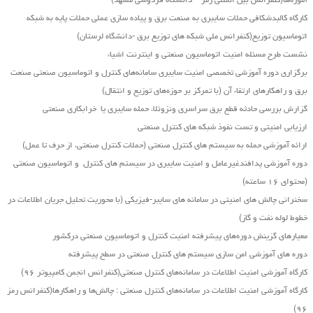
آموزه‌ها(کنفرانس بین المللی رمز – دانشگاه فردوسی مشهد)
کارگاه کالبدشکافی حملات سایبری به صنعت برق و پیاده سازی عملی حملات پایه به شبکه
اتوماسیون توزیع(کنفرانس ملی شبکه های توزیع برق -دانشگاه لرستان)
نشست طرح مسئله امنیت اتوماسیون صنعتی و اینترنت اشیاء
برگزاری دوره آموزشی تخصصی امنیت سایبری سامانه‌های کنترل و اتوماسیون صنعتی صنعت
برق و راهکارهای ارتقاء آن (با تمرکز بر حوزه‌های توزیع و انتقال)
گزارش بررسی حادثه قطع برق سراسری ونزوئلا، حمله سایبری یا خرابکاری صنعتی
ارزیابی امنیتی و تست نفوذ شبکه های کنترل صنعتی
ارائه آموزشی حمله به سیستم های کنترل صنعتی (حملات کنترل صنعتی، از حرف تا عمل)
دوره آموزشی پدافندغیرعامل و امنیت سایبری در سیستم های کنترل و اتوماسیون صنعتی
(محتوای ۱۶ ساعته)
سخنرانی چالش های امنیتی در سامانه های سایبر-فیزیکی (با محوریت تحلیل جریان اطلاعات در
خطوط لوله نفت و گاز)
معیارهای گزینش دوره‌های پیشرفته امنیت کنترل و اتوماسیون صنعتی درکشور
دوره های آموزشی امن سازی سیستم های کنترل صنعتی در سطح پیشرفته
کارگاه آموزشی امنیت اطلاعات در سامانه‌های کنترل صنعتی(کنفرانس انجمن کامپیوتر ۹۶)
کارگاه آموزشی امنیت اطلاعات در سامانه‌های کنترل صنعتی : چالش‌ها و راهکارها(کنفرانس رمز
۹۶)