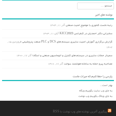
جستجو
نوشته های اخیر
رتبه نخست کشوری با موضوع امنیت صنعتی
آذر ۱۱, ۱۴۰۳
سخنرانی دکتر احمدیان در کنفرانس KICC2023
آبان ۱۱, ۱۴۰۳
گزارش برگزاری آموزش امنیت سایبری سیستم های DCS و PLC صنعت پتروشیمی
فروردین ۱۵,
۱۴۰۲
سمینار حملات سایبری در سیستم های کنترل و اتوماسیون صنعتی و اسکادا
آذر ۱۷, ۱۴۰۰
مصاحبه پیرو حمله به سامانه هوشمند سوخت
آذر ۱۷, ۱۴۰۰
پارسی را حفظ کنیم که میراث ماست
بهتر است...
به جای وب سایت بگوییم وبگاه
به جای وبلاگ بگویبم وب نوشت
پیگیری آخرین نوشته های وب نوشت با RSS