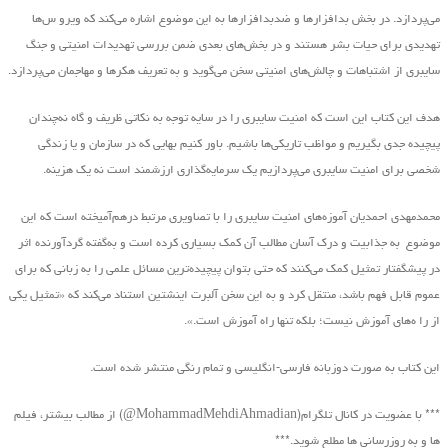
می‌پردازد. در بخش بدافزارها و ضدبدافزارها به این موضوع اشاره می‌کند که ویرو س‌ها
تهدیدی برای حیات بشر هستند و در بخش‌های بعدی ضمن بررسی تهدیدات امنیتی و جنگ
سایبری از اشتباهات و چالش‌های امنیتی سخن می‌گوید و به تعریف هکرها و مهاجمان می‌پردازد.
هدف این کتاب این است که امنیت سایبری را در سایه توجه به نکاتی ظریف و گاه نه‌چندان
پیچیده جدی بگیریم و مواظب تاریکی‌ها باشیم. باور کنیم بهایی که در سازمان و یا زندگی
شخصی برای امنیت سایبری می‌پردازیم یک سرمایه‌گذاری ارزشمند است نه یک هزینه.
محمدمهدی احمدیان آموزه‌های امنیت سایبری را با تصاویری مرتبط درهم‌آمیخته است که این
موضوع به جذابیت و درک آسان مطالب آن کمک بسیاری کرده است و به‌گفته گردآورنده اثر
در پیشگفتار تمثیل کمک می‌کنند که حتی بتوان پیچیده‌ترین مسائل علمی را به زبانی که برای
عموم قابل فهم باشد، منتقل کرد و به این سخن آلبرت اینشتین استناد می‌کند که «تمثیل یکی
از را ه‌های آموزش نیست؛ بلکه تنها راه آموزش است.».
این کتاب به صورت دوزبانه فارسی-انگلیسی و تمام رنگی منتشر شده است.
*** با عضویت در کانال تلگرام(MohammadMehdiAhmadian@) از مطالب بیشتر، فیلم
ها و به روزرسانی ها مطلع شوید.***