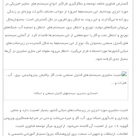
گسترش فناوری شاهد توسعه و به‌کارگیری فراگیر انواع
سیستم ‌های
سایبر-فیزیکی
در
حوزه انرژی بوده‌ایم. این
سیستم‌ها
امروزه از جوانب مختلف تأثیرات ویژه‌ای بر زندگی
روزانه ما می‌گذارند و این روند به شکل روزافزون در حال گسترش است؛ به‌عنوان‌مثال
می‌توان شبکه‌های تولید، توزیع و انتقال برق،
سیستم ‌های
انتقال و تصفیه آب، شبکه‌های
توزیع و انتقال نفت و گاز را نمونه‌هایی از این
سیستم
‌ها قلمداد کرد. از آنجایی
سیستم
‌های کنترل صنعتی به‌عنوان یک نوع از این سیستم‌ها به شکل گسترده در زیرساخت‌های
حیاتی کشورها مورداستفاده قرار می‌گیرد، انتظار می‌رود مقوله امن‌‌ سازی سایبری در آن‌ها
بسیار جدی گرفته شود.
امنسازی سایبری سیستمهای کنترل صنعتی و اسکادا
امنیت سایبری حوزه انرژی در زیرساخت‌های حیاتی کشور بسیار اهمیت دارد و ضامن
پایداری و تاب‌آوری شبکه برق، آب، گاز و غیره می‌باشد و حتی در شرایط همه‌گیری ویروس
کووید ۱۹ نیز از اهمیت آن کاسته نمی‌شود.
ازاین‌رو،
مرکز توسعه فناوری امنیت
اطلاعات، ارتباطات و تجهیزات صنعت برق (پژوهشگاه نیرو)
سمینار آموزشی تخصصی با