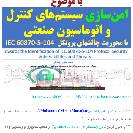
https://www.slideshare.net/MMehdiAhmadian/ss-244996399
*** با عضویت در
کانال تلگرام
(MohammadMehdiAhmadian@)
از مطالب بیشتر، فیلم
ها و به روزرسانی ها مطلع شوید.***
*** با دنبال کردن
کانال اینستاگرام( mmAhmadian@)
از مطالب تصویری و ویدئویی و به