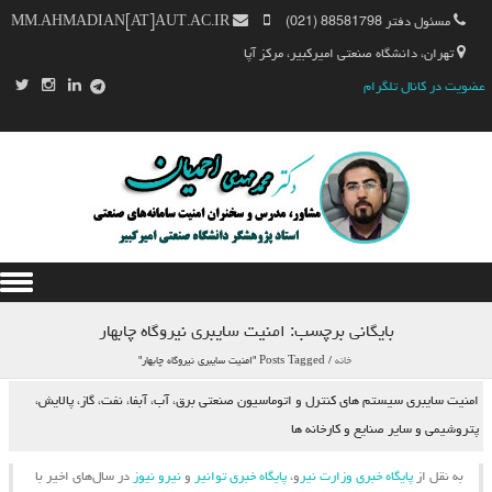
مسئول دفتر 88581798 (021)
MM.AHMADIAN[AT]AUT.AC.IR
تهران، دانشگاه صنعتی امیرکبیر، مرکز آپا
عضویت در کانال تلگرام
Skip to content
بایگانی برچسب:
امنیت سایبری نیروگاه چابهار
خانه
/
Posts Tagged "امنیت سایبری نیروگاه چابهار"
امنیت سایبری سیستم های کنترل و اتوماسیون صنعتی برق، آب، آبفا، نفت، گاز، پالایش،
پتروشیمی و سایر صنایع و کارخانه ها
به نقل از
پایگاه خبری وزارت نیر
و،
پایگاه خبری توانیر
و
نیرو نیوز
در سال‌های اخیر با