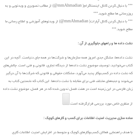
*** با دنبال کردن کانال اینستاگرام( mmAhmadian@) از مطالب تصویری و ویدئویی و به
روزرسانی ها مطلع شوید.***
*** با دنبال کردن کانال آپارات( mmAhmadian@) از ویدئوهای آموزشی و اطلاع رسانی ما
مطلع شوید.***
نشت داده ها و راههای جلوگیری از آن :
نشت داده‌ها، مشکل جدی امروز همه سازمان‌ها و شرکت‌ها در همه جای دنیاست. آنچه در این
کتاب ‌می‌خوانید، توصیف موضوع نشت داده‌ها از دیدگاه تجاری، قانونی و فنی است. چالش‌های
که نشت داده در کسب‌و‌کار پدید ‌می‌آورد، مشکلات حقوقی و قانونی که شرکت‌ها با آن درگیر
‌می‌شوند و جنبه‌های مختلف فنی برای مقابله با نشت داده‌ها. این کتاب که نخستین کتاب به
زبان فارسی در این زمینه است در هفت فصل تدوین شده که در هر فصل، موضوع نشت داده
از منظری خاص مورد بررسی قرارگرفته است.
ساده سازی مدیریت امنیت اطلاعات برای کسب و کارهای کوچک :
با هدف راهنمایی فعالان کسب‌وکارهای کوچک و متوسط در افزایش امنیت اطلاعات کاری