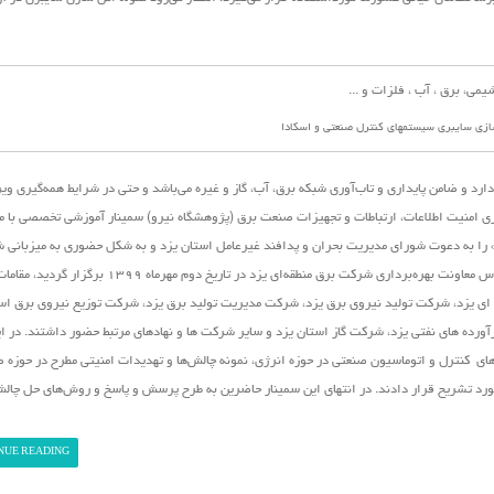
ازی سایبری سیستمهای کنترل صنعتی و اسکادا
رد و ضامن پایداری و تاب‌آوری شبکه برق، آب، گاز و غیره می‌باشد و حتی در شرایط همه‌گیری و
ی امنیت اطلاعات، ارتباطات و تجهیزات صنعت برق (پژوهشگاه نیرو)
سمینار آموزشی تخصصی با م
 را به دعوت شورای مدیریت بحران و پدافند غیرعامل استان یزد و به شکل حضوری به میزبانی 
منطقه‌ای یزد در این استان برگزار نمود. در این نشست که در سالن اجلاس معاونت بهره‌برداری شرکت برق منطقه‌ای یزد 
ی یزد، شرکت تولید نیروی برق یزد، شرکت مدیریت تولید برق یزد، شرکت توزیع نیروی برق است
ده های نفتی یزد، شرکت گاز استان یزد و سایر شرکت ها و نهادهای مرتبط حضور داشتند. در ا
ی کنترل و اتوماسیون صنعتی در حوزه انرژی، نمونه چالش‌ها و تهدیدات امنیتی مطرح در حوزه ص
مورد تشریح قرار دادند. در انتهای این سمینار حاضرین به طرح پرسش و پاسخ و روش‌های حل چال
NUE READING