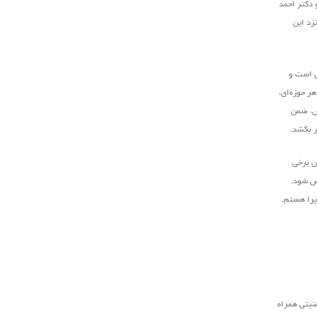
 دکتر احمد
زد این
ش است و
ر حوزه‌ای،
رش، ضمن
ر بکشد.
ان برخی
خص شود.
ذیرا هستم.
نیتی همراه