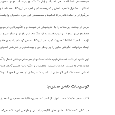
فرهیخته‌ی دانشگاه صنعتی امیرکبیر (پلی‌تکنیک تهران)- دکتر مهدی شجری،
افشار – مشغول کسب دانش و تجربه هستم و آنچه در این کتاب به قلم خود ن
بزرگواران و ادامه دادن راه اساتید و متخصصان این حوزه به‌عنوان پژوهش
برخی از جملات این کتاب را با اندیشیدن در طبیعت و با الگوبرداری از موج
معتقدم می‌توانیم از زوایای مختلف به آن بنگریم. این نگرش و تفکر می‌ت
ازجمله امنیت اطلاعات صورت گیرد. در این کتاب سعی کرده‌ام با دیدی متفاوت
اینکه می‌تواند الگوهای جالبی را برای طراحی و پیاده‌سازی راه‌حل‌های امنیت
این کتاب در قالب نه بخش تهیه ‌شده است و در هر بخش جملاتی قصار یا آموزه‌
معادل‌های فارسی در حوزه‌ی امنیت اطلاعات با واژگان زبان اصلی آن‌ها، ج
ادعایی نیست که این اثر عاری از نقص باشد، پیشاپیش همه‌ی قصورات و کاستی‌
توضیحات ناشر محترم:
کتاب «هنر امنیت؛ ۱۰۰ آموزه از امنیت سایبری» تالیف محمدمهدی احمدیان و زیر نظر دکتر علیرضا صالحی
در بخش نخست کتاب ضمن بیان الگوهای امنیتی و طراحی امن، تاکید می‌کند ک