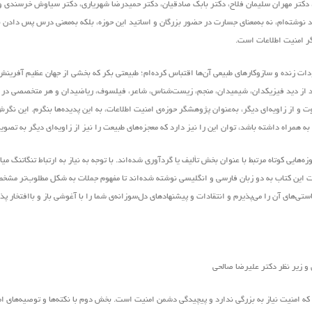
 دکتر مهران سلیمان فلاح، دکتر بابک صادقیان، دکتر حمیدرضا شهریاری، دکتر سیاوش خرسندی و
وشته‌ام، نه به‌معنای جسارت در حضور بزرگان و اساتید این حوزه، بلکه به‌معنی درس پس دادن ن
گر امنیت اطلاعات است.
ودات زنده و سازوکارهای طبیعی آن‌ها اقتباس کرده‌ام؛ طبیعتی بکر که بخشی از جهان عظیم آفرین
واند از دید فیزیکدان، شیمیدان، منجم، زیست‌شناس، شاعر، فیلسوف، ریاضیدان و هر متخصصی در ه
 و از زاویه‌ای دیگر، به‌عنوان پژوهشگر حوزه‌ی امنیت اطلاعات، به این پدیده‌ها بنگرم. این نگ
ی به همراه داشته باشد، توان این را نیز دارد که معجزه‌های طبیعت را نیز از زاویه‌ای دیگر به تصوی
هایی کوتاه مرتبط با عنوان بخش تألیف یا گردآوری شده‌اند. با توجه به نیاز به ارتباط تنگاتنگ می
ملات این کتاب به دو زبان فارسی و انگلیسی نوشته شده‌اند تا مفهوم جملات به شکل مطلوب‌تر مش
های آن را می‌پذیرم و انتقادات و پیشنهاد‌های د‌ل‌سوزانه‌ی شما را با آغوشی باز و باافتخار پ
ه امنیت نیاز به بزرگی ندارد و پیچیدگی دشمن امنیت است. بخش دوم با نکته‌ها و توصیه‌های ام