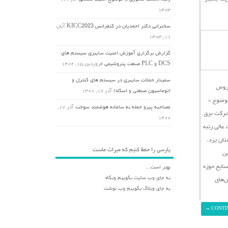
۱۴۰۳
سخنرانی دکتر احمدیان در کنفرانس KICC2023
آبان
۱۱, ۱۴۰۳
گزارش برگزاری آموزش امنیت سایبری سیستم های
DCS و PLC صنعت پتروشیمی
فروردین ۱۵, ۱۴۰۲
سمینار حملات سایبری در سیستم های کنترل و
یروس
اتوماسیون صنعتی و اسکادا
آذر ۱۷, ۱۴۰۰
وضوع «
مصاحبه پیرو حمله به سامانه هوشمند سوخت
آذر ۱۷,
شرکت برق
۱۴۰۰
در تاریخ دوم مهرماه ۱۳۹۹ برگزار گردید، مقامات عالی رتبه
ان یزد،
پارسی را حفظ کنیم که میراث ماست
ین
نایع حوزه
بهتر است...
به جای وب سایت بگوییم وبگاه
ش‌های
به جای وبلاگ بگویبم وب نوشت
→
CONTI