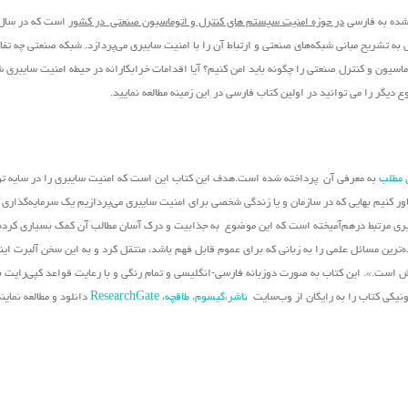
 شده به فارسی
در حوزه امنیت سیستم های کنترل و اتوماسیون صنعتی در کشور
تشریح مبانی شبکه‌های صنعتی و ارتباط آن را با امنیت سایبری می‌پردازد. شبکه صنعتی چه تفاو
اسیون و کنترل صنعتی را چگونه باید امن کنیم؟ آیا اقدامات خرابکارانه در حیطه امنیت سایبری 
دیگر را می توانید در اولین کتاب فارسی در این زمینه مطالعه نمایید.
 مطلب
به معرفی آن پرداخته شده است.هدف این کتاب این است که امنیت سایبری را در سایه تو
باور کنیم بهایی که در سازمان و یا زندگی شخصی برای امنیت سایبری می‌پردازیم یک سرمایه‌گذاری
ویری مرتبط درهم‌آمیخته است که این موضوع به جذابیت و درک آسان مطالب آن کمک بسیاری کرد
ه‌ترین مسائل علمی را به زبانی که برای عموم قابل فهم باشد، منتقل کرد و به این سخن آلبرت ای
زش است.». این کتاب به صورت دوزبانه فارسی-انگلیسی و تمام رنگی و با رعایت قواعد کپی‌رایت بی
رونیکی کتاب را به رایگان از وب‌سایت
ناشر
،
گیسوم
،
طاقچه
،
ResearchGate
دانلود و مطالعه نمایند