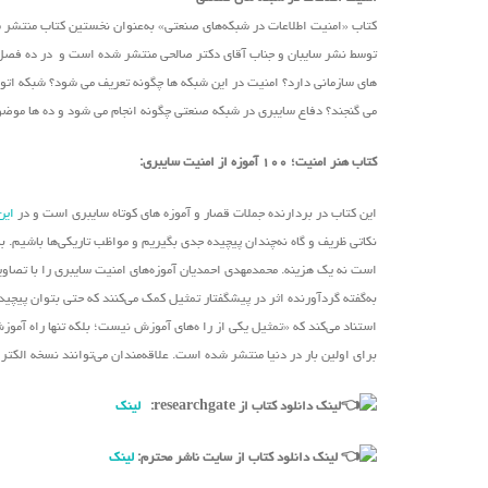
کتاب «امنیت اطلاعات در شبکه‌های صنعتی» به‌عنوان نخستین کتاب منتشر
توسط نشر سایبان و جناب آقای دکتر صالحی منتشر شده است و در ده فصل به 
های سازمانی دارد؟ امنیت در این شبکه ها چگونه تعریف می شود؟ شبکه اتوم
می گنجند؟ دفاع سایبری در شبکه صنعتی چگونه انجام می شود و ده ها موضوع 
کتاب هنر امنیت؛ ۱۰۰ آموزه از امنیت سایبری:
این کتاب در بردارنده جملات قصار و آموزه های کوتاه سایبری است و در
این
نکاتی ظریف و گاه نه‌چندان پیچیده جدی بگیریم و مواظب تاریکی‌ها باشیم. 
است نه یک هزینه. محمدمهدی احمدیان آموزه‌های امنیت سایبری را با تصا
به‌گفته گردآورنده اثر در پیشگفتار تمثیل کمک می‌کنند که حتی بتوان پیچید
استناد می‌کند که «تمثیل یکی از را ه‌های آموزش نیست؛ بلکه تنها راه آمو
برای اولین بار در دنیا منتشر شده است. علاقه‌مندان می‌توانند نسخه الکت
لینک دانلود کتاب از researchgate:
لینک
لینک دانلود کتاب از سایت ناشر محترم:
لینک