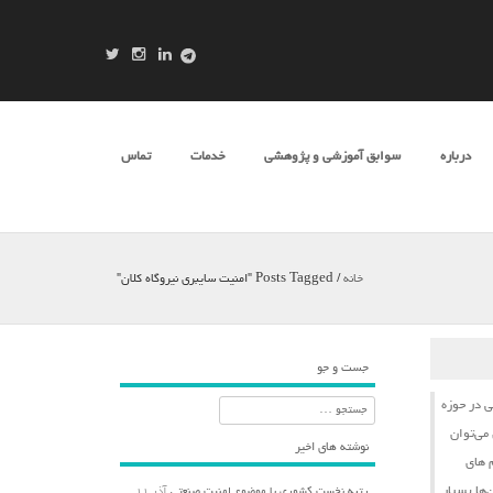
درباره
سوابق آموزشی و پژوهشی
خدمات
تماس
خانه
/
Posts Tagged "امنیت سایبری نیروگاه کلان"
جست و جو
ی
در حوزه
جستجو
می‌توان
نوشته های اخیر
‌های
‌ها بسیار
رتبه نخست کشوری با موضوع امنیت صنعتی
آذر ۱۱,