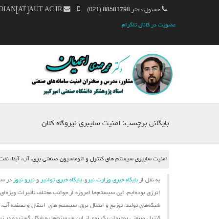
مسئول دفتر 88581798 (021)
MM.AHMADIAN[AT]AUT.AC.IR
عضویت در کانال تلگرام
بایگانی برچسب:
امنیت سایبری نیروگاه کلان
امنیت سایبری سیستم های کنترل و اتوماسیون صنعتی برق، آب، آبفا، نفت، گ
به نقل از
پایگاه خبری وزارت نیر
و،
پایگاه خبری توانیر
و
نیرو نیوز
در سال
انرژی بوده‌ایم. این
سیستم‌ها
امروزه از جوانب مختلف تأثیرات ویژه‌ای
شبکه‌های تولید، توزیع و انتقال برق،
سیستم ‌های
انتقال و تصفیه آب، ش
کنترل صنعتی به‌عنوان یک نوع از این سیستم‌ها به شکل گسترده در زیرسا