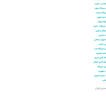
 همدان
,
امنیت
 نیروگاه جنوب
وگاه دماوند
,
اه سد شهید
وگاه سیکل
خرم‌آباد
,
امنیت
سیکل ترکیبی
 سایبری
ه شهید بسطامی
ح
,
امنیت
ی نیروگاه غرب
نیت سایبری
اه گازی دورود
,
گاه گازی کنگان
,
ری نیروگاه
 جمهوری
 امنیت سایبری
عتی
تعددی قرار