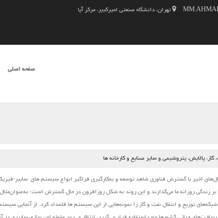
تهران، دانشگاه صنعتی امیرکبیر، مرکز آپا
SKIP TO CONTENT
صفحه اصلی
فهرست
از، پالایش، پتروشیمی و سایر صنایع و کارخانه ها
‌های اخیر با گسترش فناوری شاهد توسعه و به‌کارگیری فراگیر انواع
سیستم ‌های
سایبر-فیزیک
 بر زندگی روزانه ما می‌گذارند و این روند به شکل روزافزون در حال گسترش است؛ به‌عنوان‌مثال 
بکه‌های توزیع و انتقال نفت و گاز را نمونه‌هایی از این
سیستم
‌ها قلمداد کرد. از آنجایی
سیستم
خت‌های حیاتی کشورها مورداستفاده قرار می‌گیرد، انتظار می‌رود مقوله امن‌‌ سازی سایبری در آن