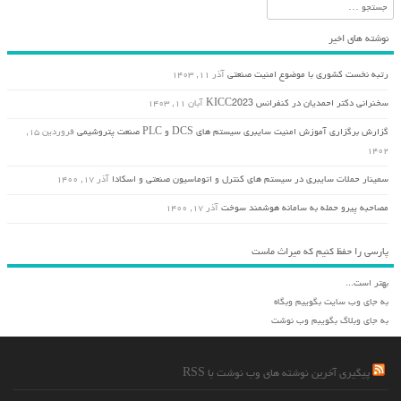
جستجو
نوشته های اخیر
رتبه نخست کشوری با موضوع امنیت صنعتی
آذر ۱۱, ۱۴۰۳
سخنرانی دکتر احمدیان در کنفرانس KICC2023
آبان ۱۱, ۱۴۰۳
گزارش برگزاری آموزش امنیت سایبری سیستم های DCS و PLC صنعت پتروشیمی
فروردین ۱۵,
۱۴۰۲
سمینار حملات سایبری در سیستم های کنترل و اتوماسیون صنعتی و اسکادا
آذر ۱۷, ۱۴۰۰
مصاحبه پیرو حمله به سامانه هوشمند سوخت
آذر ۱۷, ۱۴۰۰
پارسی را حفظ کنیم که میراث ماست
بهتر است...
به جای وب سایت بگوییم وبگاه
به جای وبلاگ بگویبم وب نوشت
پیگیری آخرین نوشته های وب نوشت با RSS