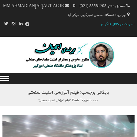
مسئول دفتر 88581798 (021)
MM.AHMADIAN[AT]AUT.AC.IR
تهران، دانشگاه صنعتی امیرکبیر، مرکز آپا
عضویت در کانال تلگرام
Skip to content
بایگانی برچسب:
فیلم آموزشی امنیت صنعتی
خانه
/
Posts Tagged "فیلم آموزشی امنیت صنعتی"