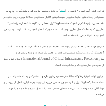
در این فیلم آموزشی ۹۰ دقیقه‌ای (
لینک
) به شکل مختصر
به معرفی و به‌کارگیری
چارچوب
طبقه‌بندی رخدادهای امنیت سایبری سیستم‌های کنترل صنعتی و اسکادا می‌پردازیم. علاوه بر
متخصصین، پژوهشگران امنیت سامانه های کنترل صنعتی، به کلیه علاقمندان حوزه امنیت
سایبری که به مباحث مدل سازی تهدیدات، حملات و رخدادهای امنیتی علاقه دارند توصیه می
کنم این فیلم آموزشی را مشاهده کنند.
این چارچوب بخشی مقدمه‌ای از زیرساخت تعاریف در
پایان‌نامه دکتری بنده بوده است که در
آزمایشگاه
ISEC
دانشگاه صنعتی امیرکبیر در قالب یک مقاله به ژورنال معروف و
مطرح
International Journal of Critical Infrastructure Protection
ارسال شد و بعد
از حدود دو سال پذیرفته و منتشرشده است
.
در این فیلم آموزشی کوتاه به‌اختصار به معرفی این چارچوب طبقه‌بندی رخدادها، حوادث و
حملات به شبکه‌های کنترل و اتوماسیون صنعتی می‌پردازیم و نتایج تحلیلی حاصل از بررسی و
موشکافی ۲۶۸ رخداد امنیتی سامانه‌های صنعتی دنیا را از سال ۱۹۸۲ تا ۲۰۱۸ را مرور
می‌کنیم
.