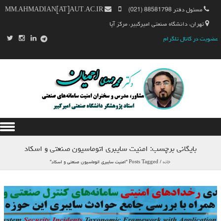
مسئول دفتر 88581798 (021)
MM.AHMADIAN[AT]AUT.AC.IR
تهران، دانشگاه صنعتی امیرکبیر، مرکز آپا
عضویت در کانال تلگرام
Skip to content
بایگانی برچسب:
امنیت سایبری اتوماسیون صنعتی و اسکاد
خانه
/
Posts Tagged "امنیت سایبری اتوماسیون صنعتی و اسکاد"