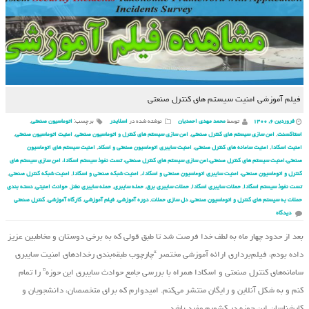
فیلم آموزشی امنیت سیستم های کنترل صنعتی
فروردین ۶, ۱۴۰۰
توسط
محمد مهدی احمدیان
نوشته شده در
اسلایدر
برچسب:
اتوماسیون صنعتی
,
استاکسنت
,
امن سازی سیستم های کنترل صنعتی
,
امن سازی سیستم های کنترل و اتوماسیون صنعتی
,
امنیت اتوماسیون صنعتی
,
امنیت اسکادا
,
امنیت سامانه های کنترل صنعتی
,
امنیت سایبری اتوماسیون صنعتی و اسکاد
,
امنیت سیستم های اتوماسیون
صنعتی،امنیت سیستم های کنترل صنعتی،امن سازی سیستم های کنترل صنعتی، تست نفوذ سیستم اسکادا، امن سازی سیستم های
کنترل و اتوماسیون صنعتی، امنیت سایبری اتوماسیون صنعتی و اسکادا،
,
امنیت شبکه صنعتی و اسکادا
,
امنیت شبکه کنترل صنعتی
,
تست نفوذ سیستم اسکادا
,
حملات سایبری اسکادا
,
حملات سایبری برق
,
حمله سایبری
,
حمله سایبری نطنز
,
حوادث امنیتی
,
دسته بندی
حملات به سیستم های کنترل و اتوماسیون صنعتی
,
دل سازی حملات
,
دوره آموزشی
,
فیلم آموزشی
,
کارگاه آموزشی
,
کنترل صنعتی
دیدگاه
بعد
از حدود چهار ماه به لطف خدا
فرصت شد تا طبق قولی که به برخی دوستان و مخاطبین
عزیز
داده بودم، فیلم‌برداری ارائه آموزشی مختصر “چارچوب طبقه‌بندی رخدادهای امنیت سایبری
سامانه‌های کنترل صنعتی و اسکادا همراه با بررسی جامع حوادث سایبری این حوزه” را تمام
کنم و به شکل آنلاین و رایگان منتشر می‌کنم. امیدوارم که برای متخصصان، دانشجویان و
کارشناسان این حوزه در کشورم مفید باشد
.