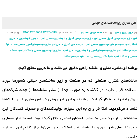
امن سازی زیرساخت های حیاتی
فروردین ۵, ۱۳۹۷
توسط
محمد مهدی احمدیان
نوشته شده در
UNCATEGORIZED @FA
برچسب:
امن سازی سیستم های کنترل صنعتی
,
امن سازی سیستم های کنترل و اتوماسیون صنعتی
,
امنیت سایبری اتوماسیون صنعتی و
اسکاد
,
امنیت سیستم های اتوماسیون صنعتی،امنیت سیستم های کنترل صنعتی،امن سازی سیستم های کنترل صنعتی، تست نفوذ
سیستم اسکادا، امن سازی سیستم های کنترل و اتوماسیون صنعتی، امنیت سایبری اتوماسیون صنعتی و اسکادا،
,
امنیت شبکه
صنعتی و اسکادا
,
امنیت شبکه کنترل صنعتی
,
تست نفوذ سیستم اسکادا
برنامه ای علمی، عملی و نقشه راهی دقیق می طلبد و ما درپی تحقق آنیم.
سامانه‌های کنترل صنعتی که در صنعت و زیر ساخت‌های حیاتی کشورها مورد
استفاده قرار دارند در گذشته به صورت جدا از سایر سامانه‌ها از جمله شبکه‌های
جهانی اینترنت به کار گرفته می‌شدند و این امر روشی در امن سازی این سامانه‌ها
قلمداد می‌گردید. اتکا فراوان به این ممیزه، تولیدکنندگان و مصرف کنندگان این
سامانه‌ها را از پرداختن به سایر لایه‌های امنیتی غافل کرده بود. استفاده از معماری
و پروتکل‌های غیر امن و واسط‌های غیر استاندارد را می‌توان از نتایج این رویکرد
دانست.