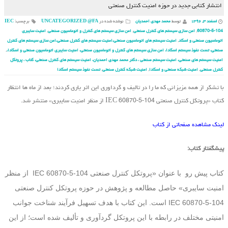
انتشار کتابی جدید در حوزه امنیت کنترل صنعتی
اسفند ۳, ۱۳۹۶
توسط
محمد مهدی احمدیان
نوشته شده در
UNCATEGORIZED @FA
برچسب:
IEC
60870-5-104
,
امن سازی سیستم های کنترل صنعتی
,
امن سازی سیستم های کنترل و اتوماسیون صنعتی
,
امنیت سایبری
اتوماسیون صنعتی و اسکاد
,
امنیت سیستم های اتوماسیون صنعتی،امنیت سیستم های کنترل صنعتی،امن سازی سیستم های کنترل
صنعتی، تست نفوذ سیستم اسکادا، امن سازی سیستم های کنترل و اتوماسیون صنعتی، امنیت سایبری اتوماسیون صنعتی و اسکادا،
,
امنیت سیستم های صنعتی، امنیت سیستم صنعتی ، دکتر محمد مهدی احمدیان، امنیت سیستم های کنترل صنعتی، کتاب ، پروتکل
کنترل صنعتی
,
امنیت شبکه صنعتی و اسکادا
,
امنیت شبکه کنترل صنعتی
,
تست نفوذ سیستم اسکادا
با تشکر از همه عزیزانی که ما را در تالیف و گرداوری این اثر یاری کردند؛ بعد از ماه ها انتظار
کتاب «پروتکل کنترل صنعتی IEC 60870-5-104 از منظر امنیت سایبری» منتشر شد.
لینک
مشاهده صفحاتی از کتاب
پیشگفتار کتاب:
کتاب پیش رو با عنوان «پروتکل کنترل صنعتی IEC 60870-5-104 از منظر
امنیت سایبری» حاصل مطالعه و پژوهش در حوزه پروتکل کنترل صنعتی
IEC 60870-5-104 است. این کتاب با هدف تسهیل فرآیند شناخت جوانب
امنیتی مختلف در رابطه با این پروتکل گردآوری و تألیف شده است؛ از این