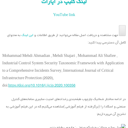
لینک کلیپ در آپارات
YouTube link
جهت مشاهده و دریافت اصل مقاله می‌توانید از طریق اطلاعات و
این لینک
به محتوای
کامل آن دسترسی پیدا کنید
:
Mohammad Mehdi Ahmadian , Mehdi Shajari , Mohammad Ali Shafiee ,
Industrial Control System Security Taxonomic Framework with Application
to a Comprehensive Incidents Survey, International Journal of Critical
Infrastructure Protection (2020),
doi:
https
://doi.org/10.1016/j.ijcip.2020.100356
در ادامه ساختار شماتیک
چارچوب طبقه‌بندی رخدادهای امنیت سایبری سامانه‌های کنترل
صنعتی و اسکادا را (برگرفته از فیلم آموزشی )مشاهده می‌کنیم که در این فیلم آموزشی به
تشریح آن می‌پردازیم: