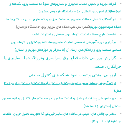
کارگاه تجزیه و تحلیل حملات سایبری و سناریوهای نفوذ به صنعت برق: نکته‌ها و
آموزه‌ها
(کنفرانس بین المللی رمز – دانشگاه فردوسی مشهد)
کارگاه کالبدشکافی حملات سایبری به صنعت برق و پیاده سازی عملی حملات پایه به
شبکه اتوماسیون توزیع
(کنفرانس ملی شبکه های توزیع برق -دانشگاه لرستان)
نشست طرح مسئله امنیت اتوماسیون صنعتی و اینترنت اشیاء
برگزاری دوره آموزشی تخصصی امنیت سایبری سامانه‌های کنترل و اتوماسیون
صنعتی صنعت برق و راهکارهای ارتقاء آن (با تمرکز بر حوزه‌های توزیع و انتقال)
گزارش بررسی حادثه قطع برق سراسری ونزوئلا، حمله سایبری یا
خرابکاری صنعتی
ارزیابی امنیتی و تست نفوذ شبکه های کنترل صنعتی
ارائه آموزشی حمله به سیستم های کنترل صنعتی (حملات کنترل صنعتی، از حرف تا
عمل)
دوره آموزشی پدافندغیرعامل و امنیت سایبری در سیستم های کنترل و اتوماسیون
صنعتی (محتوای ۱۶ ساعته)
سخنرانی چالش های امنیتی در سامانه های سایبر-فیزیکی (با محوریت تحلیل جریان اطلاعات
در خطوط لوله نفت و گاز)