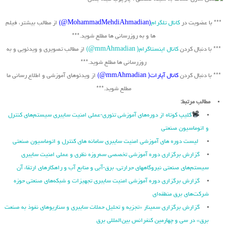
*** با عضویت در
کانال تلگرام
(MohammadMehdiAhmadian@)
از مطالب بیشتر، فیلم
ها و به روزرسانی ها مطلع شوید.***
*** با دنبال کردن
کانال اینستاگرام( mmAhmadian@)
از مطالب تصویری و ویدئویی و به
روزرسانی ها مطلع شوید.***
*** با دنبال کردن
کانال آپارات( mmAhmadian@)
از ویدئوهای آموزشی و اطلاع رسانی ما
مطلع شوید.***
مطالب مرتبط:
کلیپ کوتاه از دوره‌های آموزشی تئوری-عملی امنیت سایبری سیستم‌های کنترل
و اتوماسیون صنعتی
لیست دوره های آموزشی امنیت سایبری سامانه های کنترل و اتوماسیون صنعتی
گزارش برگزاری دوره آموزشی تخصصی سه‌روزه نظری و عملی امنیت سایبری
سیستم‌های صنعتی نیروگاه‏های حرارتی، برق‏-آبی و منابع آب و راهکارهای ارتقاء آن
گزارش برگزاری دوره آموزشی امنیت سایبری تجهیزات و شبکه‌های صنعتی حوزه
شرکت‌های برق منطقه‌ای
گزارش برگزاری سمینار «تجزیه ‌و تحلیل حملات سایبری و سناریو‌های نفوذ به صنعت
برق» در سی و چهارمین کنفرانس بین‌المللی برق