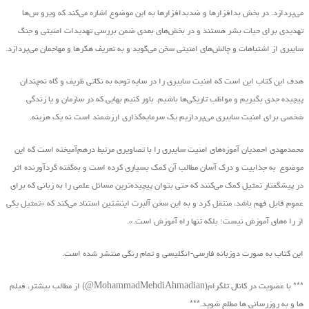
می‌پردازد. در بخش بدافزارها و ضدبدافزارها به این موضوع اشاره می‌کند که ویرو س‌ها
تهدیدی برای حیات بشر هستند و در بخش‌های بعدی ضمن بررسی تهدیدات امنیتی و جنگ
سایبری از اشتباهات و چالش‌های امنیتی سخن می‌گوید و به تعریف هکرها و مهاجمان می‌پردازد.
هدف این کتاب این است که امنیت سایبری را در سایه توجه به نکاتی ظریف و گاه نه‌چندان
پیچیده جدی بگیریم و مواظب تاریکی‌ها باشیم. باور کنیم بهایی که در سازمان و یا زندگی
شخصی برای امنیت سایبری می‌پردازیم یک سرمایه‌گذاری ارزشمند است نه یک هزینه.
محمدمهدی احمدیان آموزه‌های امنیت سایبری را با تصاویری مرتبط درهم‌آمیخته است که این
موضوع به جذابیت و درک آسان مطالب آن کمک بسیاری کرده است و به‌گفته گردآورنده اثر
در پیشگفتار تمثیل کمک می‌کنند که حتی بتوان پیچیده‌ترین مسائل علمی را به زبانی که برای
عموم قابل فهم باشد، منتقل کرد و به این سخن آلبرت اینشتین استناد می‌کند که «تمثیل یکی
از را ه‌های آموزش نیست؛ بلکه تنها راه آموزش است.».
این کتاب به صورت دوزبانه فارسی-انگلیسی و تمام رنگی منتشر شده است.
*** با عضویت در کانال تلگرام(MohammadMehdiAhmadian@) از مطالب بیشتر، فیلم
ها و به روزرسانی ها مطلع شوید.***