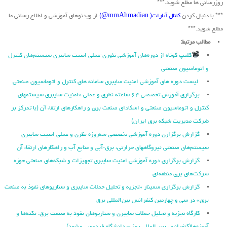
روزرسانی ها مطلع شوید.***
*** با دنبال کردن
کانال آپارات( mmAhmadian@)
از ویدئوهای آموزشی و اطلاع رسانی ما
مطلع شوید.***
مطالب مرتبط:
کلیپ کوتاه از دوره‌های آموزشی تئوری-عملی امنیت سایبری سیستم‌های کنترل
و اتوماسیون صنعتی
لیست دوره های آموزشی امنیت سایبری سامانه های کنترل و اتوماسیون صنعتی
برگزاری آموزش تخصصی ۶۴ ساعته نظری و عملی «امنیت سایبری سیستمهای
کنترل و اتوماسیون صنعتی و اسکادای صنعت برق و راهکارهای ارتقاء آن (با تمرکز بر
شرکت مدیریت شبکه برق ایران)
گزارش برگزاری دوره آموزشی تخصصی سه‌روزه نظری و عملی امنیت سایبری
سیستم‌های صنعتی نیروگاه‏های حرارتی، برق‏-آبی و منابع آب و راهکارهای ارتقاء آن
گزارش برگزاری دوره آموزشی امنیت سایبری تجهیزات و شبکه‌های صنعتی حوزه
شرکت‌های برق منطقه‌ای
گزارش برگزاری سمینار «تجزیه ‌و تحلیل حملات سایبری و سناریو‌های نفوذ به صنعت
برق» در سی و چهارمین کنفرانس بین‌المللی برق
کارگاه تجزیه و تحلیل حملات سایبری و سناریوهای نفوذ به صنعت برق: نکته‌ها و