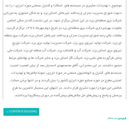
موضوع « تهدیدات سایبری در سیستم ‌های اسکادا و کنترل صنعتی حوزه انرژی » را به
دعوت شورای مدیریت بحران و پدافند غیرعامل استان یزد و به شکل حضوری به میزبانی
شرکت برق منطقه‌ای یزد در این استان برگزار نمود. در این نشست که در سالن اجلاس
معاونت بهره‌برداری شرکت برق منطقه‌ای یزد در تاریخ دوم مهرماه ۱۳۹۹ برگزار گردید،
مقامات عالی رتبه شورای مدیریت بحران و پدافند غیرعامل استان یزد
،
شرکت برق منطقه
ای یزد، شرکت تولید نیروی برق یزد، شرکت مدیریت تولید برق یزد، شرکت توزیع
نیروی برق استان یزد، شرکت آب و فاضلاب یزد، شرکت آب منطقه ای یزد، شرکت ملی
پخش فرآورده های نفتی یزد، شرکت گاز استان یزد و سایر شرکت ها و نهادهای مرتبط
حضور داشتند. در این سخنرانی، آقای محمدمهدی احمدیان بعد از بیان اهمیت امنیت
سیستم ‌های کنترل و اتوماسیون صنعتی در حوزه انرژی، نمونه چالش‌ها و تهدیدات
امنیتی مطرح در حوزه صنایع حوزه انرژی کشور را بیان کردند و در انتها برخی حملات
شاخص این حوزه را مورد تشریح قرار دادند. در انتهای این سمینار حاضرین به طرح
پرسش و پاسخ و روش‌های حل چالش‌های پیش‌آمده در دوران پساکرونا پرداختند.
→
CONTINUE READING
فروردین ۱۰, ۱۴۰۰