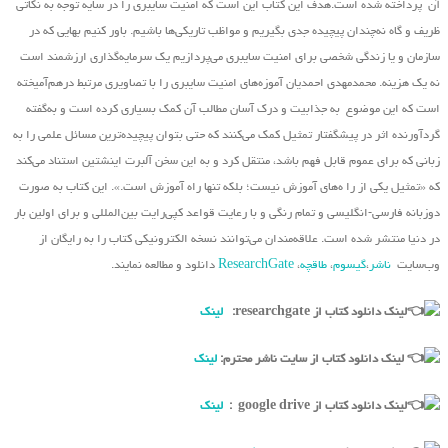
آن پرداخته شده است.هدف این کتاب این است که امنیت سایبری را در سایه توجه به نکاتی
ظریف و گاه نه‌چندان پیچیده جدی بگیریم و مواظب تاریکی‌ها باشیم. باور کنیم بهایی که در
سازمان و یا زندگی شخصی برای امنیت سایبری می‌پردازیم یک سرمایه‌گذاری ارزشمند است
نه یک هزینه. محمدمهدی احمدیان آموزه‌های امنیت سایبری را با تصاویری مرتبط درهم‌آمیخته
است که این موضوع به جذابیت و درک آسان مطالب آن کمک بسیاری کرده است و به‌گفته
گردآورنده اثر در پیشگفتار تمثیل کمک می‌کنند که حتی بتوان پیچیده‌ترین مسائل علمی را به
زبانی که برای عموم قابل فهم باشد، منتقل کرد و به این سخن آلبرت اینشتین استناد می‌کند
که «تمثیل یکی از را ه‌های آموزش نیست؛ بلکه تنها راه آموزش است.». این کتاب به صورت
دوزبانه فارسی-انگلیسی و تمام رنگی و با رعایت قواعد کپی‌رایت بین‌المللی و برای اولین بار
در دنیا منتشر شده است. علاقه‌مندان می‌توانند نسخه الکترونیکی کتاب را به رایگان از
وب‌سایت
ناشر
،
گیسوم
،
طاقچه
،
ResearchGate
دانلود و مطالعه نمایند.
لینک دانلود کتاب از researchgate:
لینک
لینک دانلود کتاب از سایت ناشر محترم:
لینک
لینک دانلود کتاب از google drive :
لینک