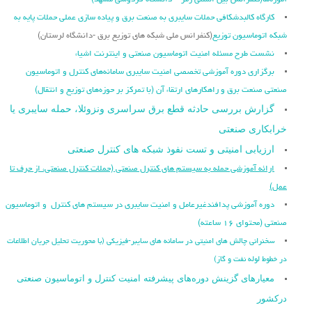
آموزه‌ها
(کنفرانس بین المللی رمز – دانشگاه فردوسی مشهد)
کارگاه کالبدشکافی حملات سایبری به صنعت برق و پیاده سازی عملی حملات پایه به
شبکه اتوماسیون توزیع
(کنفرانس ملی شبکه های توزیع برق -دانشگاه لرستان)
نشست طرح مسئله امنیت اتوماسیون صنعتی و اینترنت اشیاء
برگزاری دوره آموزشی تخصصی امنیت سایبری سامانه‌های کنترل و اتوماسیون
صنعتی صنعت برق و راهکارهای ارتقاء آن (با تمرکز بر حوزه‌های توزیع و انتقال)
گزارش بررسی حادثه قطع برق سراسری ونزوئلا، حمله سایبری یا
خرابکاری صنعتی
ارزیابی امنیتی و تست نفوذ شبکه های کنترل صنعتی
ارائه آموزشی حمله به سیستم های کنترل صنعتی (حملات کنترل صنعتی، از حرف تا
عمل)
دوره آموزشی پدافندغیرعامل و امنیت سایبری در سیستم های کنترل و اتوماسیون
صنعتی (محتوای ۱۶ ساعته)
سخنرانی چالش های امنیتی در سامانه های سایبر-فیزیکی (با محوریت تحلیل جریان اطلاعات
در خطوط لوله نفت و گاز)
معیارهای گزینش دوره‌های پیشرفته امنیت کنترل و اتوماسیون صنعتی
درکشور