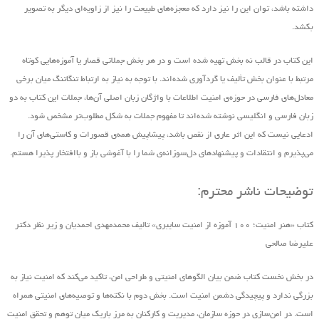
داشته باشد، توان این را نیز دارد که معجزه‌های طبیعت را نیز از زاویه‌ای دیگر به تصویر
بکشد.
این کتاب در قالب نه بخش تهیه ‌شده است و در هر بخش جملاتی قصار یا آموزه‌هایی کوتاه
مرتبط با عنوان بخش تألیف یا گردآوری شده‌اند. با توجه به نیاز به ارتباط تنگاتنگ میان برخی
معادل‌های فارسی در حوزه‌ی امنیت اطلاعات با واژگان زبان اصلی آن‌ها، جملات این کتاب به دو
زبان فارسی و انگلیسی نوشته شده‌اند تا مفهوم جملات به شکل مطلوب‌تر مشخص شود.
ادعایی نیست که این اثر عاری از نقص باشد، پیشاپیش همه‌ی قصورات و کاستی‌های آن را
می‌پذیرم و انتقادات و پیشنهاد‌های د‌ل‌سوزانه‌ی شما را با آغوشی باز و باافتخار پذیرا هستم.
توضیحات ناشر محترم:
کتاب «هنر امنیت؛ ۱۰۰ آموزه از امنیت سایبری» تالیف محمدمهدی احمدیان و زیر نظر دکتر
علیرضا صالحی
در بخش نخست کتاب ضمن بیان الگوهای امنیتی و طراحی امن، تاکید می‌کند که امنیت نیاز به
بزرگی ندارد و پیچیدگی دشمن امنیت است. بخش دوم با نکته‌ها و توصیه‌های امنیتی همراه
است. در امن‌سازی در حوزه‌ سازمان، مدیریت و کارکنان به مرز باریک میان توهم و تحقق امنیت