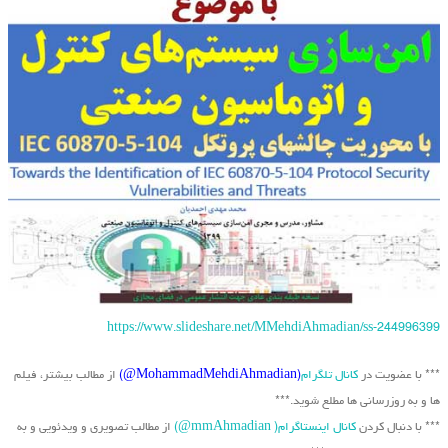
https://www.slideshare.net/MMehdiAhmadian/ss-244996399
*** با عضویت در
کانال تلگرام
(MohammadMehdiAhmadian@)
از مطالب بیشتر، فیلم
ها و به روزرسانی ها مطلع شوید.***
*** با دنبال کردن
کانال اینستاگرام( mmAhmadian@)
از مطالب تصویری و ویدئویی و به