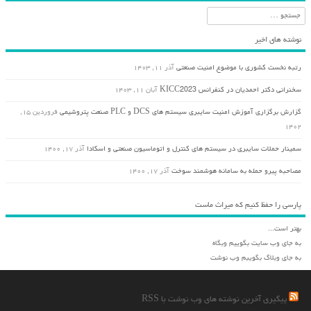
جستجو
نوشته های اخیر
رتبه نخست کشوری با موضوع امنیت صنعتی
آذر ۱۱, ۱۴۰۳
سخنرانی دکتر احمدیان در کنفرانس KICC2023
آبان ۱۱, ۱۴۰۳
گزارش برگزاری آموزش امنیت سایبری سیستم های DCS و PLC صنعت پتروشیمی
فروردین ۱۵,
۱۴۰۲
سمینار حملات سایبری در سیستم های کنترل و اتوماسیون صنعتی و اسکادا
آذر ۱۷, ۱۴۰۰
مصاحبه پیرو حمله به سامانه هوشمند سوخت
آذر ۱۷, ۱۴۰۰
پارسی را حفظ کنیم که میراث ماست
بهتر است...
به جای وب سایت بگوییم وبگاه
به جای وبلاگ بگویبم وب نوشت
پیگیری آخرین نوشته های وب نوشت با RSS