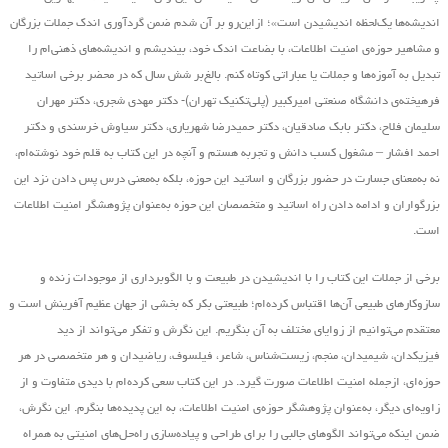
اندیشه‌ها یک‌لحظه اندیشیدن است»؛ ازاین‌رو بر آن شدم ضمن گردآوری اندک جملات بزرگان
و مشاهیر حوزه‌ی امنیت اطلاعات، با بضاعت اندک خود، بیندیشم و اندیشه‌های ذهنی‌ام را
تبدیل به آموزه‌ها و جملات یا عباراتی کوتاه کنم. بالغ‌بر شش سال که در محضر برخی اساتید
فرهیخته‌ی دانشگاه صنعتی امیرکبیر (پلی‌تکنیک تهران)- دکتر مهدی شجری، دکتر مهران
سلیمان فلاح، دکتر بابک صادقیان، دکتر حمیدرضا شهریاری، دکتر سیاوش خرسندی و دکتر
احمد افشار – مشغول کسب دانش و تجربه هستم و آنچه در این کتاب به قلم خود نوشته‌ام،
نه به‌معنای جسارت در حضور بزرگان و اساتید این حوزه، بلکه به‌معنی درس پس دادن نزد این
بزرگواران و ادامه دادن راه اساتید و متخصصان این حوزه به‌عنوان پژوهشگر امنیت اطلاعات
است.
برخی از جملات این کتاب را با اندیشیدن در طبیعت و با الگوبرداری از موجودات زنده و
سازوکارهای طبیعی آن‌ها اقتباس کرده‌ام؛ طبیعتی بکر که بخشی از جهان عظیم آفرینش است و
معتقدم می‌توانیم از زوایای مختلف به آن بنگریم. این نگرش و تفکر می‌تواند از دید
فیزیکدان، شیمیدان، منجم، زیست‌شناس، شاعر، فیلسوف، ریاضیدان و هر متخصصی در هر
حوزه‌ای، ازجمله امنیت اطلاعات صورت گیرد. در این کتاب سعی کرده‌ام با دیدی متفاوت و از
زاویه‌ای دیگر، به‌عنوان پژوهشگر حوزه‌ی امنیت اطلاعات، به این پدیده‌ها بنگرم. این نگرش،
ضمن اینکه می‌تواند الگوهای جالبی را برای طراحی و پیاده‌سازی راه‌حل‌های امنیتی به همراه