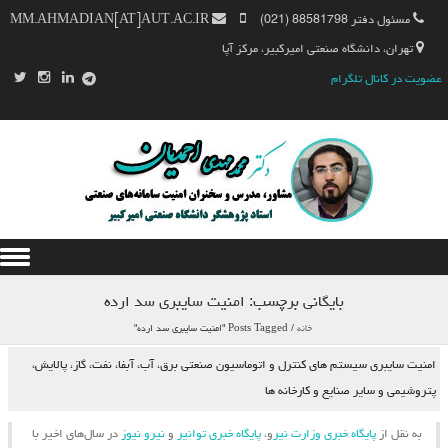
مسئول دفتر 88581798 (021)
MM.AHMADIAN[AT]AUT.AC.IR
تهران، دانشگاه صنعتی امیرکبیر، مرکز آپا
عضویت در کانال تلگرام
Skip to content
بایگانی برچسب:
امنیت سایبری سد ارده
خانه
/
Posts Tagged "امنیت سایبری سد ارده"
امنیت سایبری سیستم های کنترل و اتوماسیون صنعتی برق، آب، آبفا، نفت، گاز، پالایش،
پتروشیمی و سایر صنایع و کارخانه ها
به نقل از
پایگاه خبری وزارت نیر
و،
پایگاه خبری توانیر
و
نیرو نیوز
در سال‌های اخیر با