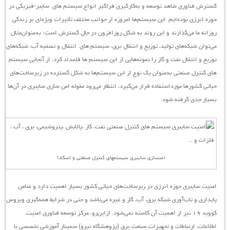
گسترش فناوری شاهد توسعه و به‌کارگیری فراگیر انواع
سیستم ‌های
سایبر-فیزیکی
در
حوزه انرژی بوده‌ایم. این
سیستم‌ها
امروزه از جوانب مختلف تأثیرات ویژه‌ای بر زندگی
روزانه ما می‌گذارند و این روند به شکل روزافزون در حال گسترش است؛ به‌عنوان‌مثال
می‌توان شبکه‌های تولید، توزیع و انتقال برق،
سیستم ‌های
انتقال و تصفیه آب، شبکه‌های
توزیع و انتقال نفت و گاز را نمونه‌هایی از این
سیستم
‌ها قلمداد کرد. از آنجایی
سیستم
‌های کنترل صنعتی به‌عنوان یک نوع از این سیستم‌ها به شکل گسترده در زیرساخت‌های
حیاتی کشورها مورداستفاده قرار می‌گیرد، انتظار می‌رود مقوله امن‌‌ سازی سایبری در آن‌ها
بسیار جدی گرفته شود.
امنسازی سایبری سیستمهای کنترل صنعتی و اسکادا
امنیت سایبری حوزه انرژی در زیرساخت‌های حیاتی کشور بسیار اهمیت دارد و ضامن
پایداری و تاب‌آوری شبکه برق، آب، گاز و غیره می‌باشد و حتی در شرایط همه‌گیری ویروس
کووید ۱۹ نیز از اهمیت آن کاسته نمی‌شود.
ازاین‌رو،
مرکز توسعه فناوری امنیت
اطلاعات، ارتباطات و تجهیزات صنعت برق (پژوهشگاه نیرو)
سمینار آموزشی تخصصی با