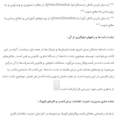
*** با دنبال کردن کانال اینستاگرام( mmAhmadian@) از مطالب تصویری و ویدئویی و به
روزرسانی ها مطلع شوید.***
*** با دنبال کردن کانال آپارات( mmAhmadian@) از ویدئوهای آموزشی و اطلاع رسانی ما
مطلع شوید.***
نشت داده ها و راههای جلوگیری از آن :
نشت داده‌ها، مشکل جدی امروز همه سازمان‌ها و شرکت‌ها در همه جای دنیاست. آنچه در این
کتاب ‌می‌خوانید، توصیف موضوع نشت داده‌ها از دیدگاه تجاری، قانونی و فنی است. چالش‌های
که نشت داده در کسب‌و‌کار پدید ‌می‌آورد، مشکلات حقوقی و قانونی که شرکت‌ها با آن درگیر
‌می‌شوند و جنبه‌های مختلف فنی برای مقابله با نشت داده‌ها. این کتاب که نخستین کتاب به
زبان فارسی در این زمینه است در هفت فصل تدوین شده که در هر فصل، موضوع نشت داده
از منظری خاص مورد بررسی قرارگرفته است.
ساده سازی مدیریت امنیت اطلاعات برای کسب و کارهای کوچک :
با هدف راهنمایی فعالان کسب‌وکارهای کوچک و متوسط در افزایش امنیت اطلاعات کاری