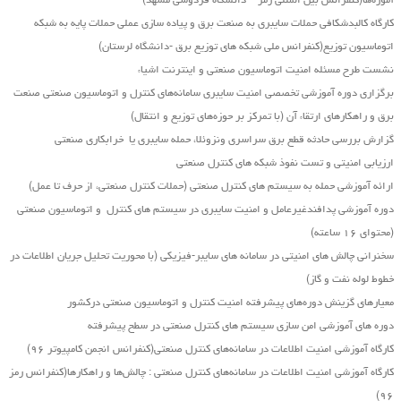
آموزه‌ها(کنفرانس بین المللی رمز – دانشگاه فردوسی مشهد)
کارگاه کالبدشکافی حملات سایبری به صنعت برق و پیاده سازی عملی حملات پایه به شبکه
اتوماسیون توزیع(کنفرانس ملی شبکه های توزیع برق -دانشگاه لرستان)
نشست طرح مسئله امنیت اتوماسیون صنعتی و اینترنت اشیاء
برگزاری دوره آموزشی تخصصی امنیت سایبری سامانه‌های کنترل و اتوماسیون صنعتی صنعت
برق و راهکارهای ارتقاء آن (با تمرکز بر حوزه‌های توزیع و انتقال)
گزارش بررسی حادثه قطع برق سراسری ونزوئلا، حمله سایبری یا خرابکاری صنعتی
ارزیابی امنیتی و تست نفوذ شبکه های کنترل صنعتی
ارائه آموزشی حمله به سیستم های کنترل صنعتی (حملات کنترل صنعتی، از حرف تا عمل)
دوره آموزشی پدافندغیرعامل و امنیت سایبری در سیستم های کنترل و اتوماسیون صنعتی
(محتوای ۱۶ ساعته)
سخنرانی چالش های امنیتی در سامانه های سایبر-فیزیکی (با محوریت تحلیل جریان اطلاعات در
خطوط لوله نفت و گاز)
معیارهای گزینش دوره‌های پیشرفته امنیت کنترل و اتوماسیون صنعتی درکشور
دوره های آموزشی امن سازی سیستم های کنترل صنعتی در سطح پیشرفته
کارگاه آموزشی امنیت اطلاعات در سامانه‌های کنترل صنعتی(کنفرانس انجمن کامپیوتر ۹۶)
کارگاه آموزشی امنیت اطلاعات در سامانه‌های کنترل صنعتی : چالش‌ها و راهکارها(کنفرانس رمز
۹۶)