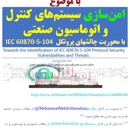
https://www.slideshare.net/MMehdiAhmadian/ss-244996399
*** با عضویت در
کانال تلگرام
(MohammadMehdiAhmadian@)
از مطالب بیشتر، فیلم
ها و به روزرسانی ها مطلع شوید.***
*** با دنبال کردن
کانال اینستاگرام( mmAhmadian@)
از مطالب تصویری و ویدئویی و به