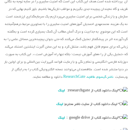
آن پرداخته شده است.هدف این کتاب این است که امنیت سایبری را در سایه توجه به نکاتی
ظریف و گاه نه‌چندان پیچیده جدی بگیریم و مواظب تاریکی‌ها باشیم. باور کنیم بهایی که در
سازمان و یا زندگی شخصی برای امنیت سایبری می‌پردازیم یک سرمایه‌گذاری ارزشمند است
نه یک هزینه. محمدمهدی احمدیان آموزه‌های امنیت سایبری را با تصاویری مرتبط درهم‌آمیخته
است که این موضوع به جذابیت و درک آسان مطالب آن کمک بسیاری کرده است و به‌گفته
گردآورنده اثر در پیشگفتار تمثیل کمک می‌کنند که حتی بتوان پیچیده‌ترین مسائل علمی را به
زبانی که برای عموم قابل فهم باشد، منتقل کرد و به این سخن آلبرت اینشتین استناد می‌کند
که «تمثیل یکی از را ه‌های آموزش نیست؛ بلکه تنها راه آموزش است.». این کتاب به صورت
دوزبانه فارسی-انگلیسی و تمام رنگی و با رعایت قواعد کپی‌رایت بین‌المللی و برای اولین بار
در دنیا منتشر شده است. علاقه‌مندان می‌توانند نسخه الکترونیکی کتاب را به رایگان از
وب‌سایت
ناشر
،
گیسوم
،
طاقچه
،
ResearchGate
دانلود و مطالعه نمایند.
لینک دانلود کتاب از researchgate:
لینک
لینک دانلود کتاب از سایت ناشر محترم:
لینک
لینک دانلود کتاب از google drive :
لینک