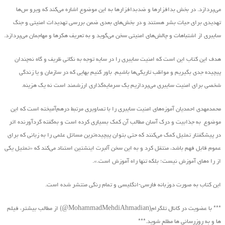
می‌پردازد. در بخش بدافزارها و ضدبدافزارها به این موضوع اشاره می‌کند که ویرو س‌ها
تهدیدی برای حیات بشر هستند و در بخش‌های بعدی ضمن بررسی تهدیدات امنیتی و جنگ
سایبری از اشتباهات و چالش‌های امنیتی سخن می‌گوید و به تعریف هکرها و مهاجمان می‌پردازد.
هدف این کتاب این است که امنیت سایبری را در سایه توجه به نکاتی ظریف و گاه نه‌چندان
پیچیده جدی بگیریم و مواظب تاریکی‌ها باشیم. باور کنیم بهایی که در سازمان و یا زندگی
شخصی برای امنیت سایبری می‌پردازیم یک سرمایه‌گذاری ارزشمند است نه یک هزینه.
محمدمهدی احمدیان آموزه‌های امنیت سایبری را با تصاویری مرتبط درهم‌آمیخته است که این
موضوع به جذابیت و درک آسان مطالب آن کمک بسیاری کرده است و به‌گفته گردآورنده اثر
در پیشگفتار تمثیل کمک می‌کنند که حتی بتوان پیچیده‌ترین مسائل علمی را به زبانی که برای
عموم قابل فهم باشد، منتقل کرد و به این سخن آلبرت اینشتین استناد می‌کند که «تمثیل یکی
از را ه‌های آموزش نیست؛ بلکه تنها راه آموزش است.».
این کتاب به صورت دوزبانه فارسی-انگلیسی و تمام رنگی منتشر شده است.
*** با عضویت در کانال تلگرام(MohammadMehdiAhmadian@) از مطالب بیشتر، فیلم
ها و به روزرسانی ها مطلع شوید.***