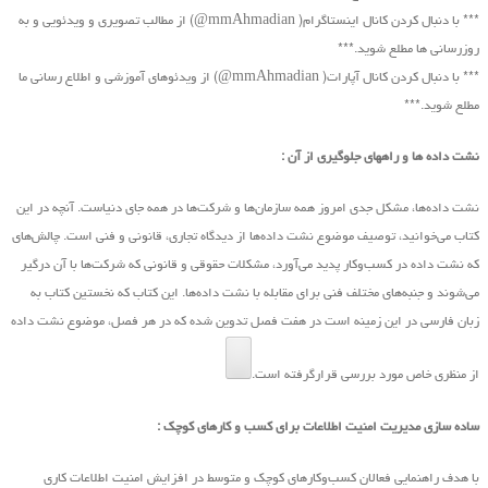
*** با دنبال کردن کانال اینستاگرام( mmAhmadian@) از مطالب تصویری و ویدئویی و به
روزرسانی ها مطلع شوید.***
*** با دنبال کردن کانال آپارات( mmAhmadian@) از ویدئوهای آموزشی و اطلاع رسانی ما
مطلع شوید.***
نشت داده ها و راههای جلوگیری از آن :
نشت داده‌ها، مشکل جدی امروز همه سازمان‌ها و شرکت‌ها در همه جای دنیاست. آنچه در این
کتاب ‌می‌خوانید، توصیف موضوع نشت داده‌ها از دیدگاه تجاری، قانونی و فنی است. چالش‌های
که نشت داده در کسب‌و‌کار پدید ‌می‌آورد، مشکلات حقوقی و قانونی که شرکت‌ها با آن درگیر
‌می‌شوند و جنبه‌های مختلف فنی برای مقابله با نشت داده‌ها. این کتاب که نخستین کتاب به
زبان فارسی در این زمینه است در هفت فصل تدوین شده که در هر فصل، موضوع نشت داده
از منظری خاص مورد بررسی قرارگرفته است.
ساده سازی مدیریت امنیت اطلاعات برای کسب و کارهای کوچک :
با هدف راهنمایی فعالان کسب‌وکارهای کوچک و متوسط در افزایش امنیت اطلاعات کاری