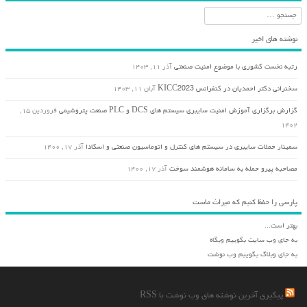
جستجو
نوشته های اخیر
رتبه نخست کشوری با موضوع امنیت صنعتی
آذر ۱۱, ۱۴۰۳
سخنرانی دکتر احمدیان در کنفرانس KICC2023
آبان ۱۱, ۱۴۰۳
گزارش برگزاری آموزش امنیت سایبری سیستم های DCS و PLC صنعت پتروشیمی
فروردین ۱۵,
۱۴۰۲
سمینار حملات سایبری در سیستم های کنترل و اتوماسیون صنعتی و اسکادا
آذر ۱۷, ۱۴۰۰
مصاحبه پیرو حمله به سامانه هوشمند سوخت
آذر ۱۷, ۱۴۰۰
پارسی را حفظ کنیم که میراث ماست
بهتر است...
به جای وب سایت بگوییم وبگاه
به جای وبلاگ بگویبم وب نوشت
پیگیری آخرین نوشته های وب نوشت با RSS