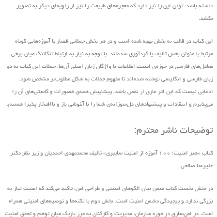
داشته باشد، توان این را نیز دارد که معجزه‌های طبیعت را نیز از زاویه‌ای دیگر به تصویر
بکشد.
این کتاب در قالب نه بخش تهیه ‌شده است و در هر بخش جملاتی قصار یا آموزه‌هایی کوتاه
مرتبط با عنوان بخش تألیف یا گردآوری شده‌اند. با توجه به نیاز به ارتباط تنگاتنگ میان برخی
معادل‌های فارسی در حوزه‌ی امنیت اطلاعات با واژگان زبان اصلی آن‌ها، جملات این کتاب به دو
زبان فارسی و انگلیسی نوشته شده‌اند تا مفهوم جملات به شکل مطلوب‌تر مشخص شود.
ادعایی نیست که این اثر عاری از نقص باشد، پیشاپیش همه‌ی قصورات و کاستی‌های آن را
می‌پذیرم و انتقادات و پیشنهاد‌های د‌ل‌سوزانه‌ی شما را با آغوشی باز و باافتخار پذیرا هستم.
توضیحات ناشر محترم:
کتاب «هنر امنیت؛ ۱۰۰ آموزه از امنیت سایبری» تالیف محمدمهدی احمدیان و زیر نظر دکتر
علیرضا صالحی
در بخش نخست کتاب ضمن بیان الگوهای امنیتی و طراحی امن، تاکید می‌کند که امنیت نیاز به
بزرگی ندارد و پیچیدگی دشمن امنیت است. بخش دوم با نکته‌ها و توصیه‌های امنیتی همراه
است. در امن‌سازی در حوزه‌ سازمان، مدیریت و کارکنان به مرز باریک میان توهم و تحقق امنیت