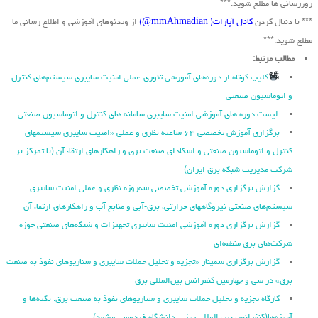
روزرسانی ها مطلع شوید.***
*** با دنبال کردن
کانال آپارات( mmAhmadian@)
از ویدئوهای آموزشی و اطلاع رسانی ما
مطلع شوید.***
مطالب مرتبط:
کلیپ کوتاه از دوره‌های آموزشی تئوری-عملی امنیت سایبری سیستم‌های کنترل
و اتوماسیون صنعتی
لیست دوره های آموزشی امنیت سایبری سامانه های کنترل و اتوماسیون صنعتی
برگزاری آموزش تخصصی ۶۴ ساعته نظری و عملی «امنیت سایبری سیستمهای
کنترل و اتوماسیون صنعتی و اسکادای صنعت برق و راهکارهای ارتقاء آن (با تمرکز بر
شرکت مدیریت شبکه برق ایران)
گزارش برگزاری دوره آموزشی تخصصی سه‌روزه نظری و عملی امنیت سایبری
سیستم‌های صنعتی نیروگاه‏های حرارتی، برق‏-آبی و منابع آب و راهکارهای ارتقاء آن
گزارش برگزاری دوره آموزشی امنیت سایبری تجهیزات و شبکه‌های صنعتی حوزه
شرکت‌های برق منطقه‌ای
گزارش برگزاری سمینار «تجزیه ‌و تحلیل حملات سایبری و سناریو‌های نفوذ به صنعت
برق» در سی و چهارمین کنفرانس بین‌المللی برق
کارگاه تجزیه و تحلیل حملات سایبری و سناریوهای نفوذ به صنعت برق: نکته‌ها و