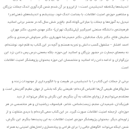
اندیشه‌ها یک‌لحظه اندیشیدن است»؛ ازاین‌رو بر آن شدم ضمن گردآوری اندک جملات بزرگان
و مشاهیر حوزه‌ی امنیت اطلاعات، با بضاعت اندک خود، بیندیشم و اندیشه‌های ذهنی‌ام را
تبدیل به آموزه‌ها و جملات یا عباراتی کوتاه کنم. بالغ‌بر شش سال که در محضر برخی اساتید
فرهیخته‌ی دانشگاه صنعتی امیرکبیر (پلی‌تکنیک تهران)- دکتر مهدی شجری، دکتر مهران
سلیمان فلاح، دکتر بابک صادقیان، دکتر حمیدرضا شهریاری، دکتر سیاوش خرسندی و دکتر
احمد افشار – مشغول کسب دانش و تجربه هستم و آنچه در این کتاب به قلم خود نوشته‌ام،
نه به‌معنای جسارت در حضور بزرگان و اساتید این حوزه، بلکه به‌معنی درس پس دادن نزد این
بزرگواران و ادامه دادن راه اساتید و متخصصان این حوزه به‌عنوان پژوهشگر امنیت اطلاعات
است.
برخی از جملات این کتاب را با اندیشیدن در طبیعت و با الگوبرداری از موجودات زنده و
سازوکارهای طبیعی آن‌ها اقتباس کرده‌ام؛ طبیعتی بکر که بخشی از جهان عظیم آفرینش است و
معتقدم می‌توانیم از زوایای مختلف به آن بنگریم. این نگرش و تفکر می‌تواند از دید
فیزیکدان، شیمیدان، منجم، زیست‌شناس، شاعر، فیلسوف، ریاضیدان و هر متخصصی در هر
حوزه‌ای، ازجمله امنیت اطلاعات صورت گیرد. در این کتاب سعی کرده‌ام با دیدی متفاوت و از
زاویه‌ای دیگر، به‌عنوان پژوهشگر حوزه‌ی امنیت اطلاعات، به این پدیده‌ها بنگرم. این نگرش،
ضمن اینکه می‌تواند الگوهای جالبی را برای طراحی و پیاده‌سازی راه‌حل‌های امنیتی به همراه