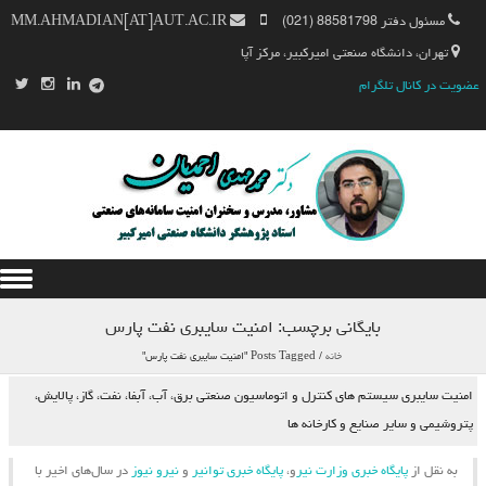
مسئول دفتر 88581798 (021)
MM.AHMADIAN[AT]AUT.AC.IR
تهران، دانشگاه صنعتی امیرکبیر، مرکز آپا
عضویت در کانال تلگرام
Skip to content
بایگانی برچسب:
امنیت سایبری نفت پارس
خانه
/
Posts Tagged "امنیت سایبری نفت پارس"
امنیت سایبری سیستم های کنترل و اتوماسیون صنعتی برق، آب، آبفا، نفت، گاز، پالایش،
پتروشیمی و سایر صنایع و کارخانه ها
به نقل از
پایگاه خبری وزارت نیر
و،
پایگاه خبری توانیر
و
نیرو نیوز
در سال‌های اخیر با