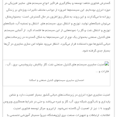
گسترش فناوری شاهد توسعه و به‌کارگیری فراگیر انواع
سیستم ‌های
سایبر-فیزیکی
در
حوزه انرژی بوده‌ایم. این
سیستم‌ها
امروزه از جوانب مختلف تأثیرات ویژه‌ای بر زندگی
روزانه ما می‌گذارند و این روند به شکل روزافزون در حال گسترش است؛ به‌عنوان‌مثال
می‌توان شبکه‌های تولید، توزیع و انتقال برق،
سیستم ‌های
انتقال و تصفیه آب، شبکه‌های
توزیع و انتقال نفت و گاز را نمونه‌هایی از این
سیستم
‌ها قلمداد کرد. از آنجایی
سیستم
‌های کنترل صنعتی به‌عنوان یک نوع از این سیستم‌ها به شکل گسترده در زیرساخت‌های
حیاتی کشورها مورداستفاده قرار می‌گیرد، انتظار می‌رود مقوله امن‌‌ سازی سایبری در آن‌ها
بسیار جدی گرفته شود.
امنسازی سایبری سیستمهای کنترل صنعتی و اسکادا
امنیت سایبری حوزه انرژی در زیرساخت‌های حیاتی کشور بسیار اهمیت دارد و ضامن
پایداری و تاب‌آوری شبکه برق، آب، گاز و غیره می‌باشد و حتی در شرایط همه‌گیری ویروس
کووید ۱۹ نیز از اهمیت آن کاسته نمی‌شود.
ازاین‌رو،
مرکز توسعه فناوری امنیت
اطلاعات، ارتباطات و تجهیزات صنعت برق (پژوهشگاه نیرو)
سمینار آموزشی تخصصی با