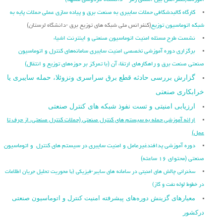
آموزه‌ها
(کنفرانس بین المللی رمز – دانشگاه فردوسی مشهد)
کارگاه کالبدشکافی حملات سایبری به صنعت برق و پیاده سازی عملی حملات پایه به
شبکه اتوماسیون توزیع
(کنفرانس ملی شبکه های توزیع برق -دانشگاه لرستان)
نشست طرح مسئله امنیت اتوماسیون صنعتی و اینترنت اشیاء
برگزاری دوره آموزشی تخصصی امنیت سایبری سامانه‌های کنترل و اتوماسیون
صنعتی صنعت برق و راهکارهای ارتقاء آن (با تمرکز بر حوزه‌های توزیع و انتقال)
گزارش بررسی حادثه قطع برق سراسری ونزوئلا، حمله سایبری یا
خرابکاری صنعتی
ارزیابی امنیتی و تست نفوذ شبکه های کنترل صنعتی
ارائه آموزشی حمله به سیستم های کنترل صنعتی (حملات کنترل صنعتی، از حرف تا
عمل)
دوره آموزشی پدافندغیرعامل و امنیت سایبری در سیستم های کنترل و اتوماسیون
صنعتی (محتوای ۱۶ ساعته)
سخنرانی چالش های امنیتی در سامانه های سایبر-فیزیکی (با محوریت تحلیل جریان اطلاعات
در خطوط لوله نفت و گاز)
معیارهای گزینش دوره‌های پیشرفته امنیت کنترل و اتوماسیون صنعتی
درکشور