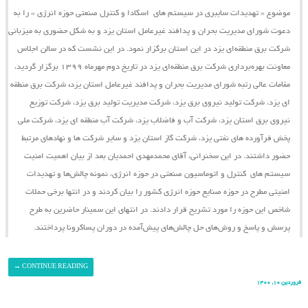
موضوع « تهدیدات سایبری در سیستم ‌های اسکادا و کنترل صنعتی حوزه انرژی » را به
دعوت شورای مدیریت بحران و پدافند غیرعامل استان یزد و به شکل حضوری به میزبانی
شرکت برق منطقه‌ای یزد در این استان برگزار نمود. در این نشست که در سالن اجلاس
معاونت بهره‌برداری شرکت برق منطقه‌ای یزد در تاریخ دوم مهرماه ۱۳۹۹ برگزار گردید،
مقامات عالی رتبه شورای مدیریت بحران و پدافند غیرعامل استان یزد
،
شرکت برق منطقه
ای یزد، شرکت تولید نیروی برق یزد، شرکت مدیریت تولید برق یزد، شرکت توزیع
نیروی برق استان یزد، شرکت آب و فاضلاب یزد، شرکت آب منطقه ای یزد، شرکت ملی
پخش فرآورده های نفتی یزد، شرکت گاز استان یزد و سایر شرکت ها و نهادهای مرتبط
حضور داشتند. در این سخنرانی، آقای محمدمهدی احمدیان بعد از بیان اهمیت امنیت
سیستم ‌های کنترل و اتوماسیون صنعتی در حوزه انرژی، نمونه چالش‌ها و تهدیدات
امنیتی مطرح در حوزه صنایع حوزه انرژی کشور را بیان کردند و در انتها برخی حملات
شاخص این حوزه را مورد تشریح قرار دادند. در انتهای این سمینار حاضرین به طرح
پرسش و پاسخ و روش‌های حل چالش‌های پیش‌آمده در دوران پساکرونا پرداختند.
→
CONTINUE READING
فروردین ۱۰, ۱۴۰۰