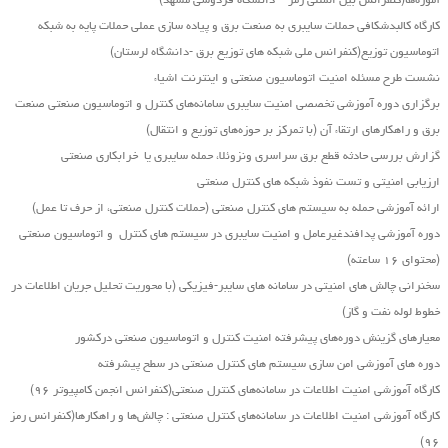
آموزه‌ها(کنفرانس بین المللی رمز – دانشگاه فردوسی مشهد)
کارگاه کالبدشکافی حملات سایبری به صنعت برق و پیاده سازی عملی حملات پایه به شبکه
اتوماسیون توزیع(کنفرانس ملی شبکه های توزیع برق -دانشگاه لرستان)
نشست طرح مسئله امنیت اتوماسیون صنعتی و اینترنت اشیاء
برگزاری دوره آموزشی تخصصی امنیت سایبری سامانه‌های کنترل و اتوماسیون صنعتی صنعت
برق و راهکارهای ارتقاء آن (با تمرکز بر حوزه‌های توزیع و انتقال)
گزارش بررسی حادثه قطع برق سراسری ونزوئلا، حمله سایبری یا خرابکاری صنعتی
ارزیابی امنیتی و تست نفوذ شبکه های کنترل صنعتی
ارائه آموزشی حمله به سیستم های کنترل صنعتی (حملات کنترل صنعتی، از حرف تا عمل)
دوره آموزشی پدافندغیرعامل و امنیت سایبری در سیستم های کنترل و اتوماسیون صنعتی
(محتوای ۱۶ ساعته)
سخنرانی چالش های امنیتی در سامانه های سایبر-فیزیکی (با محوریت تحلیل جریان اطلاعات در
خطوط لوله نفت و گاز)
معیارهای گزینش دوره‌های پیشرفته امنیت کنترل و اتوماسیون صنعتی درکشور
دوره های آموزشی امن سازی سیستم های کنترل صنعتی در سطح پیشرفته
کارگاه آموزشی امنیت اطلاعات در سامانه‌های کنترل صنعتی(کنفرانس انجمن کامپیوتر ۹۶)
کارگاه آموزشی امنیت اطلاعات در سامانه‌های کنترل صنعتی : چالش‌ها و راهکارها(کنفرانس رمز
۹۶)