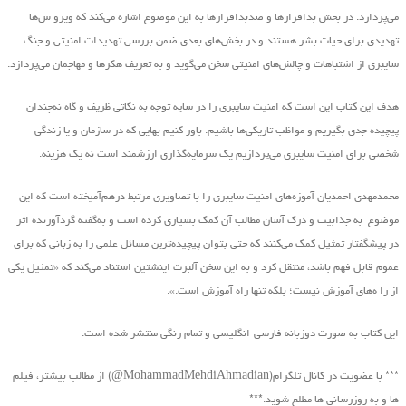
می‌پردازد. در بخش بدافزارها و ضدبدافزارها به این موضوع اشاره می‌کند که ویرو س‌ها
تهدیدی برای حیات بشر هستند و در بخش‌های بعدی ضمن بررسی تهدیدات امنیتی و جنگ
سایبری از اشتباهات و چالش‌های امنیتی سخن می‌گوید و به تعریف هکرها و مهاجمان می‌پردازد.
هدف این کتاب این است که امنیت سایبری را در سایه توجه به نکاتی ظریف و گاه نه‌چندان
پیچیده جدی بگیریم و مواظب تاریکی‌ها باشیم. باور کنیم بهایی که در سازمان و یا زندگی
شخصی برای امنیت سایبری می‌پردازیم یک سرمایه‌گذاری ارزشمند است نه یک هزینه.
محمدمهدی احمدیان آموزه‌های امنیت سایبری را با تصاویری مرتبط درهم‌آمیخته است که این
موضوع به جذابیت و درک آسان مطالب آن کمک بسیاری کرده است و به‌گفته گردآورنده اثر
در پیشگفتار تمثیل کمک می‌کنند که حتی بتوان پیچیده‌ترین مسائل علمی را به زبانی که برای
عموم قابل فهم باشد، منتقل کرد و به این سخن آلبرت اینشتین استناد می‌کند که «تمثیل یکی
از را ه‌های آموزش نیست؛ بلکه تنها راه آموزش است.».
این کتاب به صورت دوزبانه فارسی-انگلیسی و تمام رنگی منتشر شده است.
*** با عضویت در کانال تلگرام(MohammadMehdiAhmadian@) از مطالب بیشتر، فیلم
ها و به روزرسانی ها مطلع شوید.***