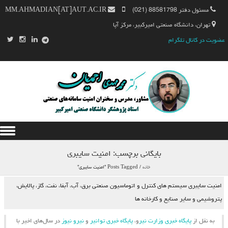
مسئول دفتر 88581798 (021)
MM.AHMADIAN[AT]AUT.AC.IR
تهران، دانشگاه صنعتی امیرکبیر، مرکز آپا
عضویت در کانال تلگرام
Skip to content
بایگانی برچسب:
امنیت سایبری
خانه
/
Posts Tagged "امنیت سایبری"
امنیت سایبری سیستم های کنترل و اتوماسیون صنعتی برق، آب، آبفا، نفت، گاز، پالایش،
پتروشیمی و سایر صنایع و کارخانه ها
به نقل از
پایگاه خبری وزارت نیر
و،
پایگاه خبری توانیر
و
نیرو نیوز
در سال‌های اخیر با