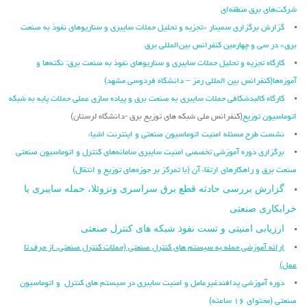
شرکت‌های برق منطقه‌ای
گزارش برگزاری سمینار «تجزیه ‌و تحلیل حملات سایبری و سناریو‌های نفوذ به صنعت
برق» در سی و چهارمین کنفرانس بین‌المللی برق
کارگاه تجزیه و تحلیل حملات سایبری و سناریوهای نفوذ به صنعت برق: نکته‌ها و
آموزه‌ها
(کنفرانس بین المللی رمز – دانشگاه فردوسی مشهد)
کارگاه کالبدشکافی حملات سایبری به صنعت برق و پیاده سازی عملی حملات پایه به شبکه
اتوماسیون توزیع
(کنفرانس ملی شبکه های توزیع برق -دانشگاه لرستان)
نشست طرح مسئله امنیت اتوماسیون صنعتی و اینترنت اشیاء
برگزاری دوره آموزشی تخصصی امنیت سایبری سامانه‌های کنترل و اتوماسیون صنعتی
صنعت برق و راهکارهای ارتقاء آن (با تمرکز بر حوزه‌های توزیع و انتقال)
گزارش بررسی حادثه قطع برق سراسری ونزوئلا، حمله سایبری یا
خرابکاری صنعتی
ارزیابی امنیتی و تست نفوذ شبکه های کنترل صنعتی
ارائه آموزشی حمله به سیستم های کنترل صنعتی (حملات کنترل صنعتی، از حرف تا
عمل)
دوره آموزشی پدافندغیرعامل و امنیت سایبری در سیستم های کنترل و اتوماسیون
صنعتی (محتوای ۱۶ ساعته)