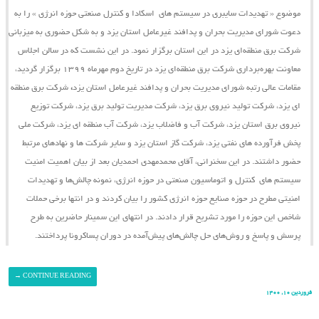
موضوع « تهدیدات سایبری در سیستم ‌های اسکادا و کنترل صنعتی حوزه انرژی » را به
دعوت شورای مدیریت بحران و پدافند غیرعامل استان یزد و به شکل حضوری به میزبانی
شرکت برق منطقه‌ای یزد در این استان برگزار نمود. در این نشست که در سالن اجلاس
معاونت بهره‌برداری شرکت برق منطقه‌ای یزد در تاریخ دوم مهرماه ۱۳۹۹ برگزار گردید،
مقامات عالی رتبه شورای مدیریت بحران و پدافند غیرعامل استان یزد
،
شرکت برق منطقه
ای یزد، شرکت تولید نیروی برق یزد، شرکت مدیریت تولید برق یزد، شرکت توزیع
نیروی برق استان یزد، شرکت آب و فاضلاب یزد، شرکت آب منطقه ای یزد، شرکت ملی
پخش فرآورده های نفتی یزد، شرکت گاز استان یزد و سایر شرکت ها و نهادهای مرتبط
حضور داشتند. در این سخنرانی، آقای محمدمهدی احمدیان بعد از بیان اهمیت امنیت
سیستم ‌های کنترل و اتوماسیون صنعتی در حوزه انرژی، نمونه چالش‌ها و تهدیدات
امنیتی مطرح در حوزه صنایع حوزه انرژی کشور را بیان کردند و در انتها برخی حملات
شاخص این حوزه را مورد تشریح قرار دادند. در انتهای این سمینار حاضرین به طرح
پرسش و پاسخ و روش‌های حل چالش‌های پیش‌آمده در دوران پساکرونا پرداختند.
→
CONTINUE READING
فروردین ۱۰, ۱۴۰۰