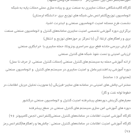
آموزه‌ها(کنفرانس بین المللی رمز – دانشگاه فردوسی مشهد)
کارگاه کالبدشکافی حملات سایبری به صنعت برق و پیاده سازی عملی حملات پایه به شبکه
اتوماسیون توزیع(کنفرانس ملی شبکه های توزیع برق -دانشگاه لرستان)
نشست طرح مسئله امنیت اتوماسیون صنعتی و اینترنت اشیاء
برگزاری دوره آموزشی تخصصی امنیت سایبری سامانه‌های کنترل و اتوماسیون صنعتی صنعت
برق و راهکارهای ارتقاء آن (با تمرکز بر حوزه‌های توزیع و انتقال)
گزارش بررسی حادثه قطع برق سراسری ونزوئلا، حمله سایبری یا خرابکاری صنعتی
ارزیابی امنیتی و تست نفوذ شبکه های کنترل صنعتی
ارائه آموزشی حمله به سیستم های کنترل صنعتی (حملات کنترل صنعتی، از حرف تا عمل)
دوره آموزشی پدافندغیرعامل و امنیت سایبری در سیستم های کنترل و اتوماسیون صنعتی
(محتوای ۱۶ ساعته)
سخنرانی چالش های امنیتی در سامانه های سایبر-فیزیکی (با محوریت تحلیل جریان اطلاعات در
خطوط لوله نفت و گاز)
معیارهای گزینش دوره‌های پیشرفته امنیت کنترل و اتوماسیون صنعتی درکشور
دوره های آموزشی امن سازی سیستم های کنترل صنعتی در سطح پیشرفته
کارگاه آموزشی امنیت اطلاعات در سامانه‌های کنترل صنعتی(کنفرانس انجمن کامپیوتر ۹۶)
کارگاه آموزشی امنیت اطلاعات در سامانه‌های کنترل صنعتی : چالش‌ها و راهکارها(کنفرانس رمز
۹۶)