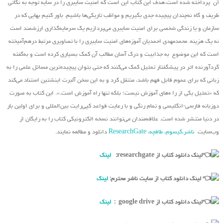
آن پرداخته شده است.هدف این کتاب این است که امنیت سایبری را در سایه توجه به نکاتی
ظریف و گاه نه‌چندان پیچیده جدی بگیریم و مواظب تاریکی‌ها باشیم. باور کنیم بهایی که در
سازمان و یا زندگی شخصی برای امنیت سایبری می‌پردازیم یک سرمایه‌گذاری ارزشمند است
نه یک هزینه. محمدمهدی احمدیان آموزه‌های امنیت سایبری را با تصاویری مرتبط درهم‌آمیخته
است که این موضوع به جذابیت و درک آسان مطالب آن کمک بسیاری کرده است و به‌گفته
گردآورنده اثر در پیشگفتار تمثیل کمک می‌کنند که حتی بتوان پیچیده‌ترین مسائل علمی را به
زبانی که برای عموم قابل فهم باشد، منتقل کرد و به این سخن آلبرت اینشتین استناد می‌کند
که «تمثیل یکی از را ه‌های آموزش نیست؛ بلکه تنها راه آموزش است.». این کتاب به صورت
دوزبانه فارسی-انگلیسی و تمام رنگی و با رعایت قواعد کپی‌رایت بین‌المللی و برای اولین بار
در دنیا منتشر شده است. علاقه‌مندان می‌توانند نسخه الکترونیکی کتاب را به رایگان از
وب‌سایت
ناشر
،
گیسوم
،
طاقچه
،
ResearchGate
دانلود و مطالعه نمایند.
لینک دانلود کتاب از researchgate:
لینک
لینک دانلود کتاب از سایت ناشر محترم:
لینک
لینک دانلود کتاب از google drive :
لینک