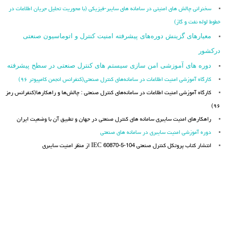
سخنرانی چالش های امنیتی در سامانه های سایبر-فیزیکی (با محوریت تحلیل جریان اطلاعات در
خطوط لوله نفت و گاز)
معیارهای گزینش دوره‌های پیشرفته امنیت کنترل و اتوماسیون صنعتی
درکشور
دوره های آموزشی امن سازی سیستم های کنترل صنعتی در سطح پیشرفته
کارگاه آموزشی امنیت اطلاعات در سامانه‌های کنترل صنعتی(کنفرانس انجمن کامپیوتر ۹۶)
کارگاه آموزشی امنیت اطلاعات در سامانه‌های کنترل صنعتی : چالش‌ها و راهکارها(کنفرانس رمز
۹۶)
راهکارهای امنیت سایبری سامانه های کنترل صنعتی در جهان و تطبیق آن با وضعیت ایران
دوره آموزشی امنیت سایبری در سامانه های صنعتی
انتشار کتاب پروتکل کنترل صنعتی IEC 60870-5-104 از منظر امنیت سایبری
برق منطقهای فارس برق منطقهای اصفهان شرکت آب منطقهای کرمانشاه شرکت توانیر برق
منطقهای زنجان شرکت صنایع ملی مس ایران برق منطقهای یزد شرکت آب منطقهای کرمانشاه
شرکت برق منطقهای تهران شرکت برق منطقهای تهران قطار شهری تبریز و حومه شرکت راه
آهن شهری تهران و حومه (مترو ) شرکت توزیع نیروی برق تهران بزرگ سازمان بهره وری
انرژی ایران برق منطقه ای فارس برق منطقه ای یزد برق منطقه ای تهران شرکت برق منطقه ای