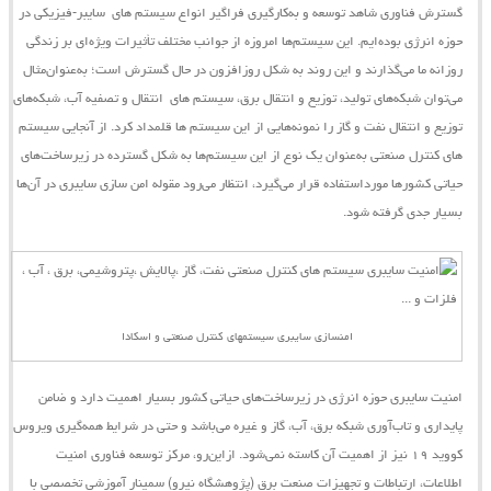
گسترش فناوری شاهد توسعه و به‌کارگیری فراگیر انواع
سیستم ‌های
سایبر-فیزیکی
در
حوزه انرژی بوده‌ایم. این
سیستم‌ها
امروزه از جوانب مختلف تأثیرات ویژه‌ای بر زندگی
روزانه ما می‌گذارند و این روند به شکل روزافزون در حال گسترش است؛ به‌عنوان‌مثال
می‌توان شبکه‌های تولید، توزیع و انتقال برق،
سیستم ‌های
انتقال و تصفیه آب، شبکه‌های
توزیع و انتقال نفت و گاز را نمونه‌هایی از این
سیستم
‌ها قلمداد کرد. از آنجایی
سیستم
‌های کنترل صنعتی به‌عنوان یک نوع از این سیستم‌ها به شکل گسترده در زیرساخت‌های
حیاتی کشورها مورداستفاده قرار می‌گیرد، انتظار می‌رود مقوله امن‌‌ سازی سایبری در آن‌ها
بسیار جدی گرفته شود.
امنسازی سایبری سیستمهای کنترل صنعتی و اسکادا
امنیت سایبری حوزه انرژی در زیرساخت‌های حیاتی کشور بسیار اهمیت دارد و ضامن
پایداری و تاب‌آوری شبکه برق، آب، گاز و غیره می‌باشد و حتی در شرایط همه‌گیری ویروس
کووید ۱۹ نیز از اهمیت آن کاسته نمی‌شود.
ازاین‌رو،
مرکز توسعه فناوری امنیت
اطلاعات، ارتباطات و تجهیزات صنعت برق (پژوهشگاه نیرو)
سمینار آموزشی تخصصی با