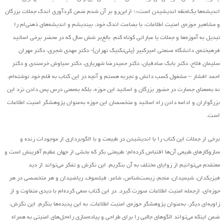
اندیشه‌ها یک‌لحظه اندیشیدن است»؛ ازاین‌رو بر آن شدم ضمن گردآوری اندک جملات بزرگان
و مشاهیر حوزه‌ی امنیت اطلاعات، با بضاعت اندک خود، بیندیشم و اندیشه‌های ذهنی‌ام را
تبدیل به آموزه‌ها و جملات یا عباراتی کوتاه کنم. بالغ‌بر شش سال که در محضر برخی اساتید
فرهیخته‌ی دانشگاه صنعتی امیرکبیر (پلی‌تکنیک تهران)- دکتر مهدی شجری، دکتر مهران
سلیمان فلاح، دکتر بابک صادقیان، دکتر حمیدرضا شهریاری، دکتر سیاوش خرسندی و دکتر
احمد افشار – مشغول کسب دانش و تجربه هستم و آنچه در این کتاب به قلم خود نوشته‌ام،
نه به‌معنای جسارت در حضور بزرگان و اساتید این حوزه، بلکه به‌معنی درس پس دادن نزد این
بزرگواران و ادامه دادن راه اساتید و متخصصان این حوزه به‌عنوان پژوهشگر امنیت اطلاعات
است.
برخی از جملات این کتاب را با اندیشیدن در طبیعت و با الگوبرداری از موجودات زنده و
سازوکارهای طبیعی آن‌ها اقتباس کرده‌ام؛ طبیعتی بکر که بخشی از جهان عظیم آفرینش است و
معتقدم می‌توانیم از زوایای مختلف به آن بنگریم. این نگرش و تفکر می‌تواند از دید
فیزیکدان، شیمیدان، منجم، زیست‌شناس، شاعر، فیلسوف، ریاضیدان و هر متخصصی در هر
حوزه‌ای، ازجمله امنیت اطلاعات صورت گیرد. در این کتاب سعی کرده‌ام با دیدی متفاوت و از
زاویه‌ای دیگر، به‌عنوان پژوهشگر حوزه‌ی امنیت اطلاعات، به این پدیده‌ها بنگرم. این نگرش،
ضمن اینکه می‌تواند الگوهای جالبی را برای طراحی و پیاده‌سازی راه‌حل‌های امنیتی به همراه