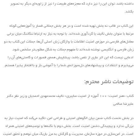
داشته باشد، توان این را نیز دارد که معجزه‌های طبیعت را نیز از زاویه‌ای دیگر به تصویر
بکشد.
این کتاب در قالب نه بخش تهیه ‌شده است و در هر بخش جملاتی قصار یا آموزه‌هایی کوتاه
مرتبط با عنوان بخش تألیف یا گردآوری شده‌اند. با توجه به نیاز به ارتباط تنگاتنگ میان برخی
معادل‌های فارسی در حوزه‌ی امنیت اطلاعات با واژگان زبان اصلی آن‌ها، جملات این کتاب به دو
زبان فارسی و انگلیسی نوشته شده‌اند تا مفهوم جملات به شکل مطلوب‌تر مشخص شود.
ادعایی نیست که این اثر عاری از نقص باشد، پیشاپیش همه‌ی قصورات و کاستی‌های آن را
می‌پذیرم و انتقادات و پیشنهاد‌های د‌ل‌سوزانه‌ی شما را با آغوشی باز و باافتخار پذیرا هستم.
توضیحات ناشر محترم:
کتاب «هنر امنیت؛ ۱۰۰ آموزه از امنیت سایبری» تالیف محمدمهدی احمدیان و زیر نظر دکتر
علیرضا صالحی
در بخش نخست کتاب ضمن بیان الگوهای امنیتی و طراحی امن، تاکید می‌کند که امنیت نیاز به
بزرگی ندارد و پیچیدگی دشمن امنیت است. بخش دوم با نکته‌ها و توصیه‌های امنیتی همراه
است. در امن‌سازی در حوزه‌ سازمان، مدیریت و کارکنان به مرز باریک میان توهم و تحقق امنیت