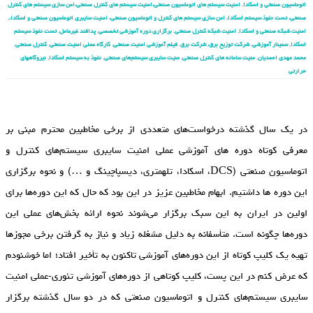
اتوماسیون صنعتی و اسکادا
,
امنیت سیستم های اتوماسیون صنعتی،امنیت سیستم های کنترل صنعتی،امن سازی سیستم های کنترل
صنعتی، تست نفوذ سیستم اسکادا، امن سازی سیستم های کنترل و اتوماسیون صنعتی، امنیت سایبری اتوماسیون صنعتی و اسکادا،
,
امنیت شبکه صنعتی و اسکادا
,
امنیت شبکه کنترل صنعتی
,
برگزاری دوره آموزشی تخصصی
,
پدافند غیرعامل
,
تست نفوذ سیستم
اسکادا
,
سمینار آموزشی
,
شرکت توزیع برق، شرکت برق
,
فیلم آموزشی امنیت صنعتی
,
کارگاه عملی امنیت صنعتی
,
کنترل صنعتی
,
محمد مهدی احمدیان
,
منیت سامانه های کنترل صنعتی
,
منیت سایبری سیستم‌های صنعتی
,
نفوذ به سیستم اسکادا
,
نیروگاه‏های
حرارتی
در یک سال گذشته درخواست‌های متعددی از برخی مخاطبین محترم مبنی بر
معرفی کوتاه دوره‏ های آموزشی عملی امنیت سایبری سیستم‌های کنترل و
اتوماسیون صنعتی (DCS، اسکادا، تله‏متری، دیسپاچینگ و …) و نحوه برگزاری
این دوره‏ ها داشتیم. ابهام مخاطبین عزیز در این بود که حال که این دوره‌ها برای
اولین در ایران به این سبک برگزار می‌شوند نحوه ارائه بخش‌های عملی این
دوره‌ها چگونه است. متأسفانه به دلیل مشغله زیاد و نیاز به گرفتن برخی مجوزها
تهیه یک کلیپ کوتاه از این دوره‌های آموزشی تاکنون به تأخیر افتاد؛ اما خوشنودم
که عرض کنم در این پست، کلیپ کوتاهی از دوره‌های آموزشی تئوری-عملی امنیت
سایبری سیستم‌های کنترل و اتوماسیون صنعتی که در دو سال گذشته برگزار